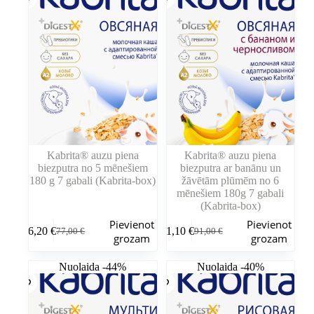
Kabrita® auzu piena
Kabrita® auzu piena
biezputra no 5 mēnešiem
biezputra ar banānu un
180 g 7 gabali (Kabrita-box)
žāvētām plūmēm no 6
mēnešiem 180g 7 gabali
(Kabrita-box)
Pievienot
Pievienot
46,20
€
51,10
€
77,00
€
91,00
€
Sākotnējā
Pašreizējā
Sākotnējā
Pašreizējā
grozam
grozam
cena
cena
cena
cena
bija:
ir:
bija:
ir:
Nuolaida -44%
Nuolaida -40%
77,00 €.
46,20 €.
91,00 €.
51,10 €.