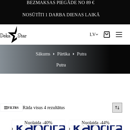
Pāriet
BEZMAKSAS PIEGĀDE NO 89 €
uz
saturu
NOSŪTĪTI 1 DARBA DIENAS LAIKĀ
LV
Iepirkumu
grozs
Sākums
Pārtika
Putra
Putra
Rāda visus 4 rezultātus
FILTRS
Nuolaida -40%
Nuolaida -44%