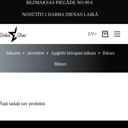
Pāriet
BEZMAKSAS PIEGĀDE NO 89 €
uz
saturu
NOSŪTĪTI 1 DARBA DIENAS LAIKĀ
LV
Iepirkumu
grozs
Sākums
sievietēm
Apģērbi brīvajam laikam
Bikses
Bikses
Šajā sadaļā nav produktu