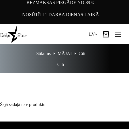
Pāriet
BEZMAKSAS PIEGĀDE NO 89 €
uz
saturu
NOSŪTĪTI 1 DARBA DIENAS LAIKĀ
LV
Iepirkumu
grozs
Sākums
MĀJAI
Citi
Citi
Šajā sadaļā nav produktu