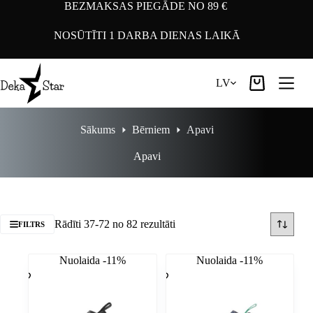
Pāriet
BEZMAKSAS PIEGĀDE NO 89 €
uz
saturu
NOSŪTĪTI 1 DARBA DIENAS LAIKĀ
LV
Iepirkumu
grozs
Sākums
Bērniem
Apavi
Apavi
Rādīti 37-72 no 82 rezultāti
FILTRS
Nuolaida -11%
Nuolaida -11%