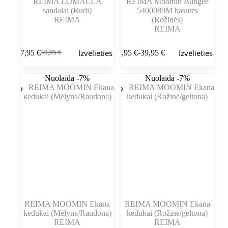
REIMA LOMALLA
REIMA Moomin Bungee
sandalai (Rudi)
5400089M basutės
REIMA
(Rožinės)
REIMA
Šim
Šim
Izvēlieties
Izvēlieties
37,95
€
28,95
€
-
39,95
€
49,95
€
produktam
produktam
Sākotnējā
Pašreizējā
Cenu
ir
ir
cena
cena
diapazons:
vairāki
vairāki
bija:
ir:
28,95 €
Nuolaida -7%
Nuolaida -7%
varianti.
varianti.
49,95 €.
37,95 €.
līdz
Variantus
Variantus
39,95 €
var
var
izvēlēties
izvēlēties
produkta
produkta
lapā
lapā
REIMA MOOMIN Ekana
REIMA MOOMIN Ekana
kedukai (Mėlyna/Raudona)
kedukai (Rožinė/geltona)
REIMA
REIMA