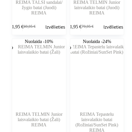
REIMA TALSI sandalai/
REIMA TELMIN Junior
žygio batai (Juodi)
laisvalaikio batai (Juodi)
REIMA
REIMA
Šim
Šim
Izvēlieties
Izvēlieties
51,95
€
71,95
€
69,95
€
79,95
€
produktam
produktam
Sākotnējā
Pašreizējā
Sākotnējā
Pašreizējā
ir
ir
cena
cena
cena
cena
vairāki
vairāki
bija:
ir:
bija:
ir:
Nuolaida -10%
Nuolaida -24%
varianti.
varianti.
69,95 €.
51,95 €.
79,95 €.
71,95 €.
Variantus
Variantus
var
var
izvēlēties
izvēlēties
produkta
produkta
lapā
lapā
REIMA TELMIN Junior
REIMA Tepastelu
laisvalaikio batai (Žali)
laisvalaikio batai
REIMA
(Rožiniai/SunSet Pink)
REIMA