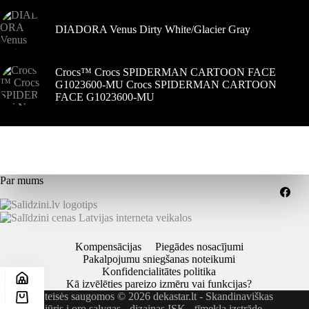
DIADORA Venus Dirty White/Glacier Gray
Crocs™ Crocs SPIDERMAN CARTOON FACE
G1023600-MU Crocs SPIDERMAN CARTOON
FACE G1023600-MU
Par mums
Kompensācijas
Piegādes nosacījumi
Pakalpojumu sniegšanas noteikumi
Konfidencialitātes politika
Kā izvēlēties pareizo izmēru vai funkcijas?
Visos teisės saugomos © 2026 dekastar.lt - Skandinaviškas
požiūris į oro sąlygas - dizainas
ISK - tīmekļa izstrāde