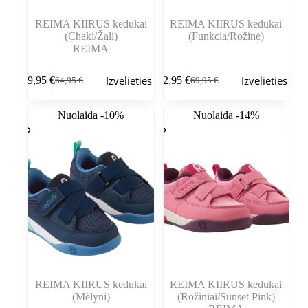
REIMA KIIRUS kedukai
REIMA KIIRUS kedukai
(Chaki/Žali)
(Funkcia/Rožinė)
REIMA
Šim
Šim
Izvēlieties
Izvēlieties
59,95
€
62,95
€
64,95
€
69,95
€
produktam
produktam
Sākotnējā
Pašreizējā
Sākotnējā
Pašreizējā
ir
ir
cena
cena
cena
cena
vairāki
vairāki
bija:
ir:
bija:
ir:
Nuolaida -10%
Nuolaida -14%
varianti.
varianti.
64,95 €.
59,95 €.
69,95 €.
62,95 €.
Variantus
Variantus
var
var
izvēlēties
izvēlēties
produkta
produkta
lapā
lapā
REIMA KIIRUS kedukai
REIMA KIIRUS kedukai
(Mėlyni)
(Rožiniai/Sunset Pink)