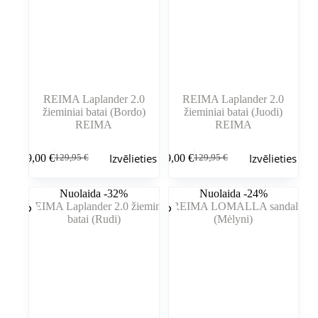
REIMA Laplander 2.0
REIMA Laplander 2.0
žieminiai batai (Bordo)
žieminiai batai (Juodi)
REIMA
REIMA
Šim
Šim
Izvēlieties
Izvēlieties
89,00
€
89,00
€
129,95
€
129,95
€
produktam
produktam
Sākotnējā
Pašreizējā
Sākotnējā
Pašreizējā
ir
ir
cena
cena
cena
cena
vairāki
vairāki
bija:
ir:
bija:
ir:
Nuolaida -32%
Nuolaida -24%
varianti.
varianti.
129,95 €.
89,00 €.
129,95 €.
89,00 €.
Variantus
Variantus
var
var
izvēlēties
izvēlēties
produkta
produkta
lapā
lapā