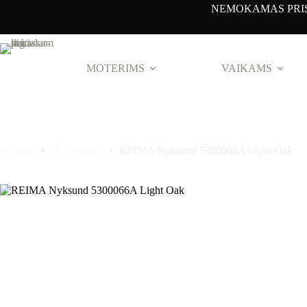
Pereiti
NEMOKAMAS PRIS
prie
turinio
MOTERIMS
VAIKAMS
Pradinis
Accessories
REIMA Nyksund 5300066A Light Oak