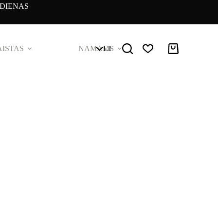
DIENAS
ISTAS
NAMAMS
LT
Pirkinių
krepšelis