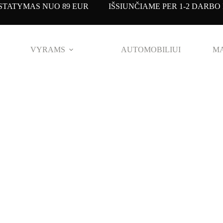
TATYMAS NUO 89 EUR IŠSIUNČIAME PER 1-2 DARBO 
VYRAMS
AUTOMOBILIUI
MA