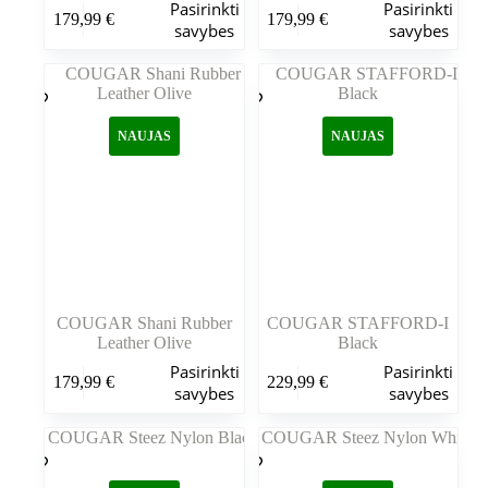
Šis
Šis
Pasirinkti
Pasirinkti
179,99
€
179,99
€
produktas
produktas
savybes
savybes
turi
turi
kelis
kelis
variantus.
variantus.
Variantus
Variantus
galite
galite
NAUJAS
NAUJAS
pasirinkti
pasirinkti
gaminio
gaminio
puslapyje
puslapyje
COUGAR Shani Rubber
COUGAR STAFFORD-I
Leather Olive
Black
Šis
Šis
Pasirinkti
Pasirinkti
179,99
€
229,99
€
produktas
produktas
savybes
savybes
turi
turi
kelis
kelis
variantus.
variantus.
Variantus
Variantus
galite
galite