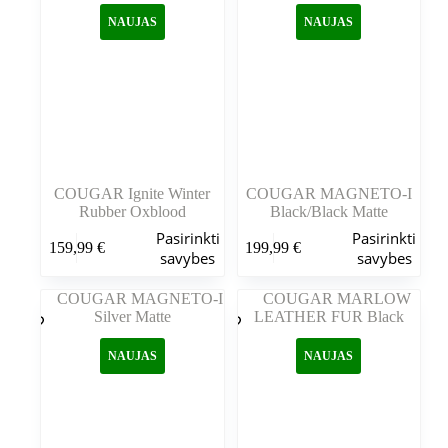
galite
galite
NAUJAS
NAUJAS
pasirinkti
pasirinkti
gaminio
gaminio
puslapyje
puslapyje
COUGAR Ignite Winter
COUGAR MAGNETO-I
Rubber Oxblood
Black/Black Matte
Šis
Šis
Pasirinkti
Pasirinkti
159,99
€
199,99
€
produktas
produktas
savybes
savybes
turi
turi
kelis
kelis
variantus.
variantus.
Variantus
Variantus
galite
galite
NAUJAS
NAUJAS
pasirinkti
pasirinkti
gaminio
gaminio
puslapyje
puslapyje