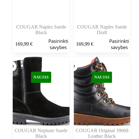
COUGAR Naples Suede
COUGAR Naples Suede
Black
Draft
Šis
Šis
Pasirinkti
Pasirinkti
169,99
€
169,99
€
produktas
produktas
savybes
savybes
turi
turi
kelis
kelis
variantus.
variantus.
Variantus
Variantus
galite
galite
NAUJAS
NAUJAS
pasirinkti
pasirinkti
gaminio
gaminio
puslapyje
puslapyje
COUGAR Neptune Suede
COUGAR Original 39068
Black
Leather Black