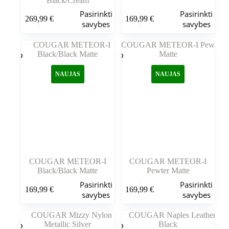
Black/Cream
Šis
Šis
Pasirinkti
Pasirinkti
269,99
€
169,99
€
produktas
produktas
savybes
savybes
turi
turi
kelis
kelis
variantus.
variantus.
Variantus
Variantus
galite
galite
NAUJAS
NAUJAS
pasirinkti
pasirinkti
gaminio
gaminio
puslapyje
puslapyje
COUGAR METEOR-I
COUGAR METEOR-I
Black/Black Matte
Pewter Matte
Šis
Šis
Pasirinkti
Pasirinkti
169,99
€
169,99
€
produktas
produktas
savybes
savybes
turi
turi
kelis
kelis
variantus.
variantus.
Variantus
Variantus