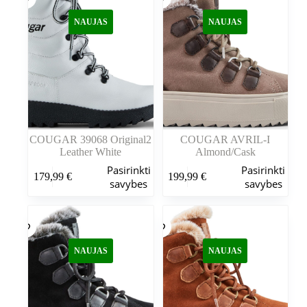
NAUJAS
NAUJAS
COUGAR 39068 Original2
COUGAR AVRIL-I
Leather White
Almond/Cask
Šis
Šis
Pasirinkti
Pasirinkti
179,99
€
199,99
€
produktas
produktas
savybes
savybes
turi
turi
kelis
kelis
variantus.
variantus.
Variantus
Variantus
galite
galite
NAUJAS
NAUJAS
pasirinkti
pasirinkti
gaminio
gaminio
puslapyje
puslapyje