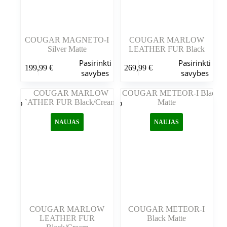
COUGAR MAGNETO-I
COUGAR MARLOW
Silver Matte
LEATHER FUR Black
Šis
Šis
Pasirinkti
Pasirinkti
199,99
€
269,99
€
produktas
produktas
savybes
savybes
turi
turi
kelis
kelis
variantus.
variantus.
Variantus
Variantus
galite
galite
NAUJAS
NAUJAS
pasirinkti
pasirinkti
gaminio
gaminio
puslapyje
puslapyje
COUGAR MARLOW
COUGAR METEOR-I
LEATHER FUR
Black Matte