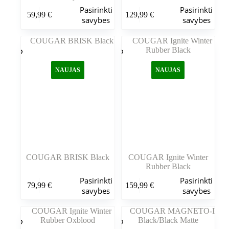
Šis
Šis
Pasirinkti
Pasirinkti
59,99
€
129,99
€
produktas
produktas
savybes
savybes
turi
turi
kelis
kelis
variantus.
variantus.
Variantus
Variantus
galite
galite
NAUJAS
NAUJAS
pasirinkti
pasirinkti
gaminio
gaminio
puslapyje
puslapyje
COUGAR BRISK Black
COUGAR Ignite Winter
Rubber Black
Šis
Šis
Pasirinkti
Pasirinkti
79,99
€
159,99
€
produktas
produktas
savybes
savybes
turi
turi
kelis
kelis
variantus.
variantus.
Variantus
Variantus