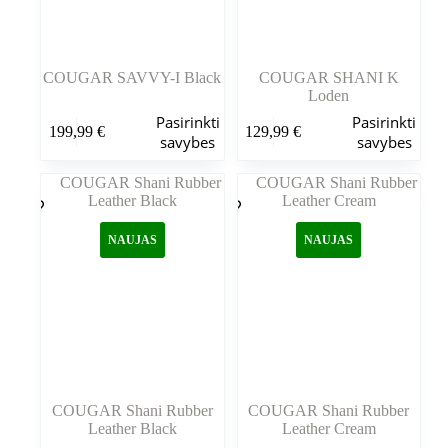
COUGAR SAVVY-I Black
COUGAR SHANI K
Loden
Šis
Šis
Pasirinkti
Pasirinkti
199,99
€
129,99
€
produktas
produktas
savybes
savybes
turi
turi
kelis
kelis
variantus.
variantus.
Variantus
Variantus
galite
galite
NAUJAS
NAUJAS
pasirinkti
pasirinkti
gaminio
gaminio
puslapyje
puslapyje
COUGAR Shani Rubber
COUGAR Shani Rubber
Leather Black
Leather Cream