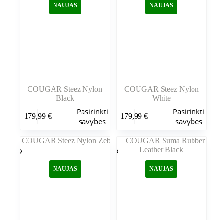
NAUJAS
NAUJAS
pasirinkti
pasirinkti
gaminio
gaminio
puslapyje
puslapyje
COUGAR Steez Nylon
COUGAR Steez Nylon
Black
White
Šis
Šis
Pasirinkti
Pasirinkti
179,99
€
179,99
€
produktas
produktas
savybes
savybes
turi
turi
kelis
kelis
variantus.
variantus.
Variantus
Variantus
galite
galite
NAUJAS
NAUJAS
pasirinkti
pasirinkti
gaminio
gaminio
puslapyje
puslapyje