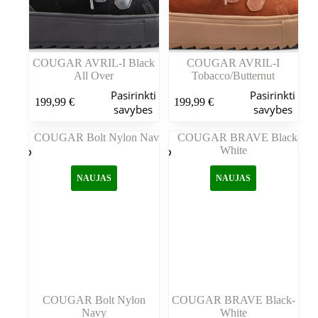
COUGAR AVRIL-I Black
COUGAR AVRIL-I
All Over
Tobacco/Butternut
Šis
Šis
Pasirinkti
Pasirinkti
199,99
€
199,99
€
produktas
produktas
savybes
savybes
turi
turi
kelis
kelis
variantus.
variantus.
Variantus
Variantus
galite
galite
NAUJAS
NAUJAS
pasirinkti
pasirinkti
gaminio
gaminio
puslapyje
puslapyje
COUGAR Bolt Nylon
COUGAR BRAVE Black-
Navy
White