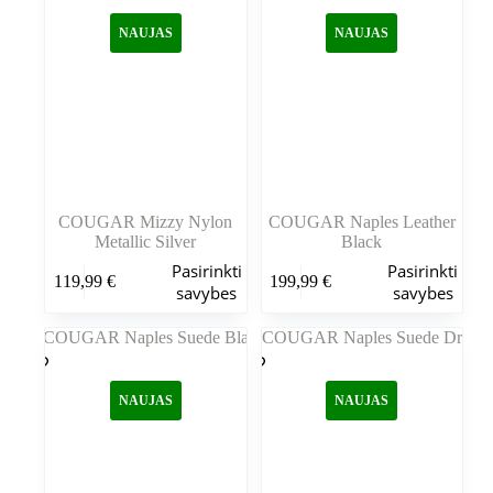
galite
galite
NAUJAS
NAUJAS
pasirinkti
pasirinkti
gaminio
gaminio
puslapyje
puslapyje
COUGAR Mizzy Nylon
COUGAR Naples Leather
Metallic Silver
Black
Šis
Šis
Pasirinkti
Pasirinkti
119,99
€
199,99
€
produktas
produktas
savybes
savybes
turi
turi
kelis
kelis
variantus.
variantus.
Variantus
Variantus
galite
galite
NAUJAS
NAUJAS
pasirinkti
pasirinkti
gaminio
gaminio
puslapyje
puslapyje