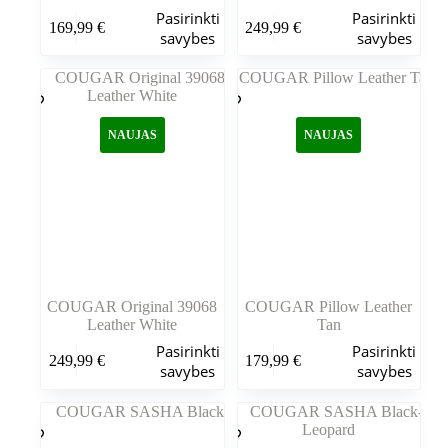
Šis
Šis
Pasirinkti
Pasirinkti
169,99
€
249,99
€
produktas
produktas
savybes
savybes
turi
turi
kelis
kelis
variantus.
variantus.
Variantus
Variantus
galite
galite
NAUJAS
NAUJAS
pasirinkti
pasirinkti
gaminio
gaminio
puslapyje
puslapyje
COUGAR Original 39068
COUGAR Pillow Leather
Leather White
Tan
Šis
Šis
Pasirinkti
Pasirinkti
249,99
€
179,99
€
produktas
produktas
savybes
savybes
turi
turi
kelis
kelis
variantus.
variantus.
Variantus
Variantus