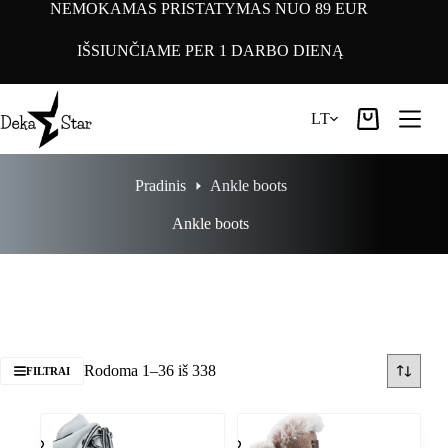
Pereiti
NEMOKAMAS PRISTATYMAS NUO 89 EUR
prie
turinio
IŠSIUNČIAME PER 1 DARBO DIENĄ
LT
Pirkinių
krepšelis
Pradinis
Ankle boots
Ankle boots
Rodoma 1–36 iš 338
FILTRAI