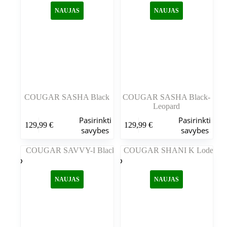
galite
galite
NAUJAS
NAUJAS
pasirinkti
pasirinkti
gaminio
gaminio
puslapyje
puslapyje
COUGAR SASHA Black
COUGAR SASHA Black-
Leopard
Šis
Šis
Pasirinkti
Pasirinkti
129,99
€
129,99
€
produktas
produktas
savybes
savybes
turi
turi
kelis
kelis
variantus.
variantus.
Variantus
Variantus
galite
galite
NAUJAS
NAUJAS
pasirinkti
pasirinkti
gaminio
gaminio
puslapyje
puslapyje