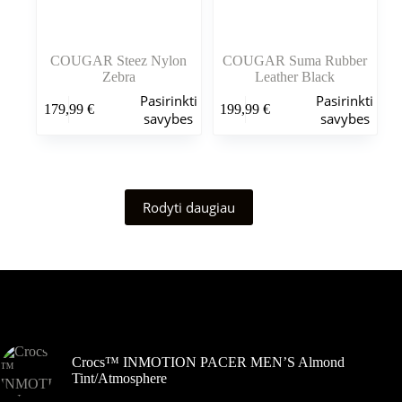
COUGAR Steez Nylon
COUGAR Suma Rubber
Zebra
Leather Black
Šis
Šis
Pasirinkti
Pasirinkti
179,99
€
199,99
€
produktas
produktas
savybes
savybes
turi
turi
kelis
kelis
variantus.
variantus.
Variantus
Variantus
galite
galite
Rodyti daugiau
pasirinkti
pasirinkti
gaminio
gaminio
puslapyje
puslapyje
Šiuo metu populiaru
Crocs™ INMOTION PACER MEN’S Almond
Tint/Atmosphere