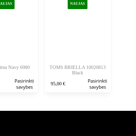
pasirinkti
AUJAS
NAUJAS
gaminio
puslapyje
rna Navy 6980
TOMS BRIELLA 10020813
Black
Šis
Pasirinkti
Pasirinkti
95,00
€
produktas
savybes
savybes
turi
kelis
variantus.
Variantus
galite
pasirinkti
gaminio
puslapyje