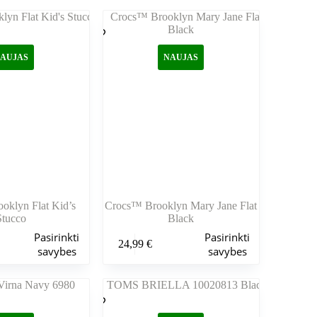
AUJAS
NAUJAS
oklyn Flat Kid’s
Crocs™ Brooklyn Mary Jane Flat
Stucco
Black
Šis
Pasirinkti
Pasirinkti
24,99
€
produktas
savybes
savybes
turi
kelis
variantus.
Variantus
galite