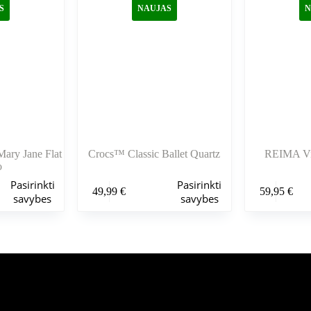
pasirinkti
pasirinkti
S
NAUJAS
N
gaminio
gaminio
puslapyje
puslapyje
ary Jane Flat
Crocs™ Classic Ballet Quartz
REIMA Vi
o
Šis
Šis
Pasirinkti
Pasirinkti
49,99
€
59,95
€
produktas
produktas
savybes
savybes
turi
turi
kelis
kelis
variantus.
variantus.
Variantus
Variantus
galite
galite
pasirinkti
pasirinkti
gaminio
gaminio
puslapyje
puslapyje