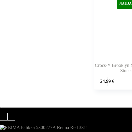
pasirinkti
NAUJA
gaminio
puslapyje
Crocs™ Brooklyn M
Stucc
Šis
24,99
€
produktas
turi
kelis
variantus.
Variantus
galite
Šiuo metu populiaru
pasirinkti
gaminio
puslapyje