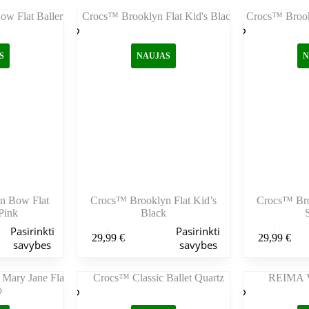
S
NAUJAS
N
n Bow Flat
Crocs™ Brooklyn Flat Kid’s
Crocs™ Bro
 Pink
Black
Šis
Šis
Pasirinkti
Pasirinkti
29,99
€
29,99
€
produktas
produktas
savybes
savybes
turi
turi
kelis
kelis
variantus.
variantus.
Variantus
Variantus
galite
galite