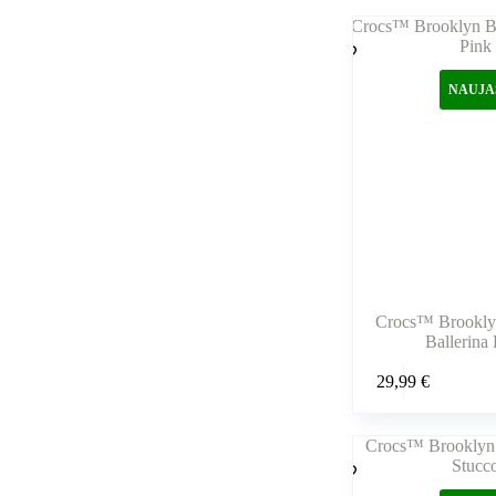
NAUJA
Crocs™ Brookly
Ballerina
Šis
29,99
€
produktas
turi
kelis
variantus.
Variantus
galite