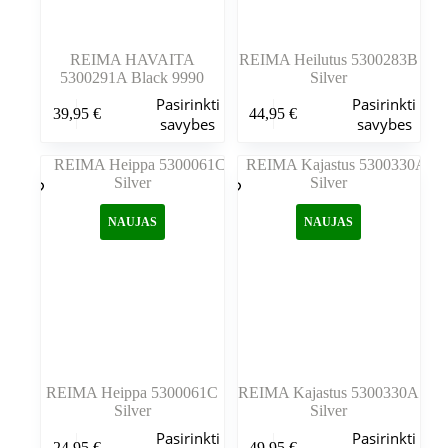
REIMA HAVAITA
REIMA Heilutus 5300283B
5300291A Black 9990
Silver
Šis
Šis
Pasirinkti
Pasirinkti
39,95
€
44,95
€
produktas
produktas
savybes
savybes
turi
turi
kelis
kelis
variantus.
variantus.
Variantus
Variantus
galite
galite
NAUJAS
NAUJAS
pasirinkti
pasirinkti
gaminio
gaminio
puslapyje
puslapyje
REIMA Heippa 5300061C
REIMA Kajastus 5300330A
Silver
Silver
Šis
Šis
Pasirinkti
Pasirinkti
24,95
€
49,95
€