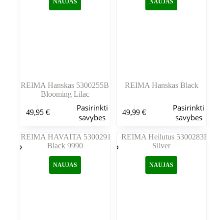
NAUJAS
NAUJAS
pasirinkti
pasirinkti
gaminio
gaminio
puslapyje
puslapyje
REIMA Hanskas 5300255B
REIMA Hanskas Black
Blooming Lilac
Šis
Šis
Pasirinkti
Pasirinkti
49,95
€
49,99
€
produktas
produktas
savybes
savybes
turi
turi
kelis
kelis
variantus.
variantus.
Variantus
Variantus
galite
galite
NAUJAS
NAUJAS
pasirinkti
pasirinkti
gaminio
gaminio
puslapyje
puslapyje