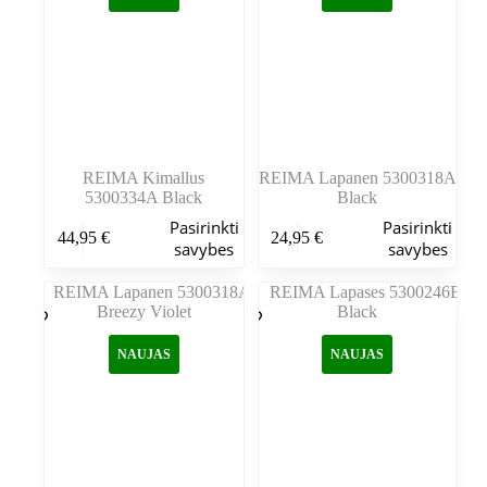
gaminio
gaminio
puslapyje
puslapyje
REIMA Kimallus
REIMA Lapanen 5300318A
5300334A Black
Black
Šis
Šis
Pasirinkti
Pasirinkti
44,95
€
24,95
€
produktas
produktas
savybes
savybes
turi
turi
kelis
kelis
variantus.
variantus.
Variantus
Variantus
galite
galite
NAUJAS
NAUJAS
pasirinkti
pasirinkti
gaminio
gaminio
puslapyje
puslapyje