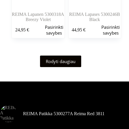
REIMA Lapanen 5300318A
REIMA Lapases 5300246B
Breezy Violet
Black
Šis
Šis
Pasirinkti
Pasirinkti
24,95
€
44,95
€
produktas
produktas
savybes
savybes
turi
turi
kelis
kelis
variantus.
variantus.
Variantus
Variantus
galite
galite
Rodyti daugiau
pasirinkti
pasirinkti
gaminio
gaminio
puslapyje
puslapyje
Šiuo metu populiaru
REIMA Patikka 5300277A Reima Red 3811