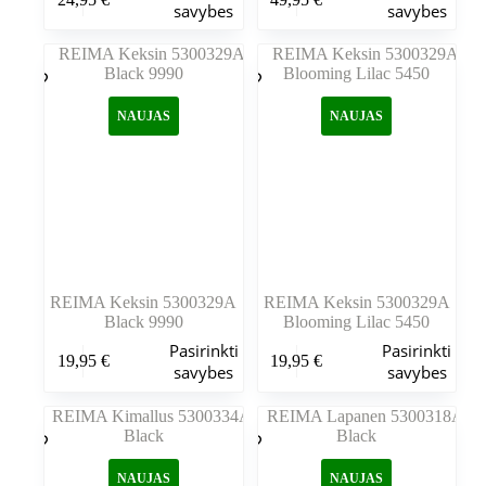
produktas
produktas
savybes
savybes
turi
turi
kelis
kelis
variantus.
variantus.
Variantus
Variantus
galite
galite
NAUJAS
NAUJAS
pasirinkti
pasirinkti
gaminio
gaminio
puslapyje
puslapyje
REIMA Keksin 5300329A
REIMA Keksin 5300329A
Black 9990
Blooming Lilac 5450
Šis
Šis
Pasirinkti
Pasirinkti
19,95
€
19,95
€
produktas
produktas
savybes
savybes
turi
turi
kelis
kelis
variantus.
variantus.
Variantus
Variantus
galite
galite
NAUJAS
NAUJAS
pasirinkti
pasirinkti