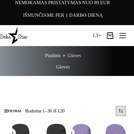
Pereiti
NEMOKAMAS PRISTATYMAS NUO 89 EUR
prie
turinio
IŠSIUNČIAME PER 1 DARBO DIENĄ
LT
Pirkinių
krepšelis
Pradinis
Gloves
Gloves
Rodoma 1–36 iš 120
FILTRAI