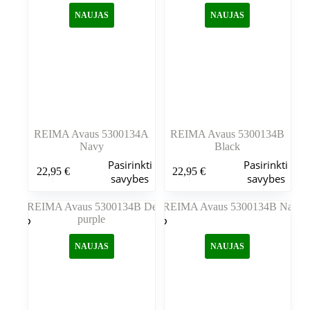
galite
galite
NAUJAS
NAUJAS
pasirinkti
pasirinkti
gaminio
gaminio
puslapyje
puslapyje
REIMA Avaus 5300134A
REIMA Avaus 5300134B
Navy
Black
Šis
Šis
Pasirinkti
Pasirinkti
22,95
€
22,95
€
produktas
produktas
savybes
savybes
turi
turi
kelis
kelis
variantus.
variantus.
Variantus
Variantus
galite
galite
NAUJAS
NAUJAS
pasirinkti
pasirinkti
gaminio
gaminio
puslapyje
puslapyje