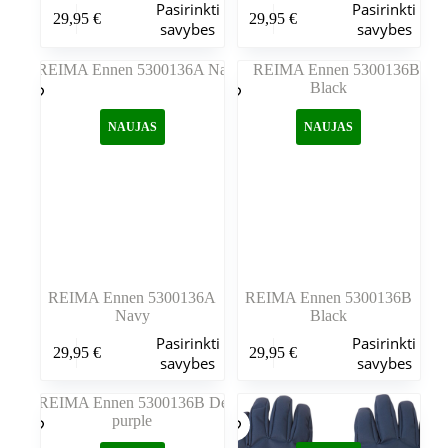
Šis
Šis
Pasirinkti
Pasirinkti
29,95
€
29,95
€
produktas
produktas
savybes
savybes
turi
turi
kelis
kelis
variantus.
variantus.
Variantus
Variantus
galite
galite
NAUJAS
NAUJAS
pasirinkti
pasirinkti
gaminio
gaminio
puslapyje
puslapyje
REIMA Ennen 5300136A
REIMA Ennen 5300136B
Navy
Black
Šis
Šis
Pasirinkti
Pasirinkti
29,95
€
29,95
€
produktas
produktas
savybes
savybes
turi
turi
kelis
kelis
variantus.
variantus.
Variantus
Variantus
galite
galite