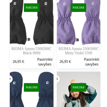
NAUJAS
NAUJAS
REIMA Apuna 5300260C
REIMA Apuna 5300260C
Black 9990
Misty Violet 5700
Šis
Šis
Pasirinkti
Pasirinkti
26,95
€
26,95
€
produktas
produktas
savybes
savybes
turi
turi
kelis
kelis
variantus.
variantus.
Variantus
Variantus
galite
galite
NAUJAS
NAUJAS
pasirinkti
pasirinkti
gaminio
gaminio
puslapyje
puslapyje