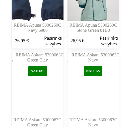
REIMA Apuna 5300260C
REIMA Apuna 5300260C
Navy 6980
Stone Green 81B0
Šis
Šis
Pasirinkti
Pasirinkti
26,95
€
26,95
€
produktas
produktas
savybes
savybes
turi
turi
kelis
kelis
variantus.
variantus.
Variantus
Variantus
galite
galite
NAUJAS
NAUJAS
pasirinkti
pasirinkti
gaminio
gaminio
puslapyje
puslapyje
REIMA Askare 5300063C
REIMA Askare 5300063C
Green Clay
Navy