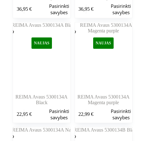
Šis
Šis
Pasirinkti
Pasirinkti
36,95
€
36,95
€
produktas
produktas
savybes
savybes
turi
turi
kelis
kelis
variantus.
variantus.
Variantus
Variantus
galite
galite
NAUJAS
NAUJAS
pasirinkti
pasirinkti
gaminio
gaminio
puslapyje
puslapyje
REIMA Avaus 5300134A
REIMA Avaus 5300134A
Black
Magenta purple
Šis
Šis
Pasirinkti
Pasirinkti
22,95
€
22,99
€
produktas
produktas
savybes
savybes
turi
turi
kelis
kelis
variantus.
variantus.
Variantus
Variantus