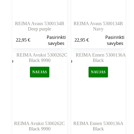
REIMA Avaus 5300134B
REIMA Avaus 5300134B
Deep purple
Navy
Šis
Šis
Pasirinkti
Pasirinkti
22,95
€
22,95
€
produktas
produktas
savybes
savybes
turi
turi
kelis
kelis
variantus.
variantus.
Variantus
Variantus
galite
galite
NAUJAS
NAUJAS
pasirinkti
pasirinkti
gaminio
gaminio
puslapyje
puslapyje
REIMA Avuksi 5300262C
REIMA Ennen 5300136A
Black 9990
Black