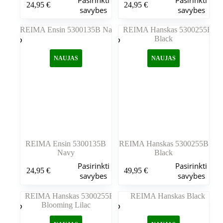
24,95
€
24,95
€
produktas
produktas
savybes
savybes
turi
turi
kelis
kelis
variantus.
variantus.
Variantus
Variantus
galite
galite
NAUJAS
NAUJAS
pasirinkti
pasirinkti
gaminio
gaminio
puslapyje
puslapyje
REIMA Ensin 5300135B
REIMA Hanskas 5300255B
Navy
Black
Šis
Šis
Pasirinkti
Pasirinkti
24,95
€
49,95
€
produktas
produktas
savybes
savybes
turi
turi
kelis
kelis
variantus.
variantus.
Variantus
Variantus
galite
galite