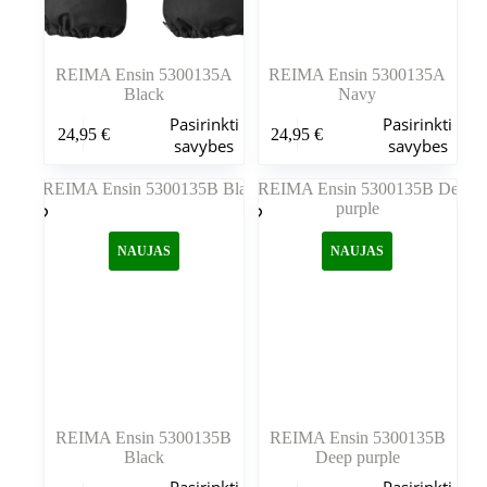
REIMA Ensin 5300135A
REIMA Ensin 5300135A
Black
Navy
Šis
Šis
Pasirinkti
Pasirinkti
24,95
€
24,95
€
produktas
produktas
savybes
savybes
turi
turi
kelis
kelis
variantus.
variantus.
Variantus
Variantus
galite
galite
NAUJAS
NAUJAS
pasirinkti
pasirinkti
gaminio
gaminio
puslapyje
puslapyje
REIMA Ensin 5300135B
REIMA Ensin 5300135B
Black
Deep purple
Šis
Šis
Pasirinkti
Pasirinkti