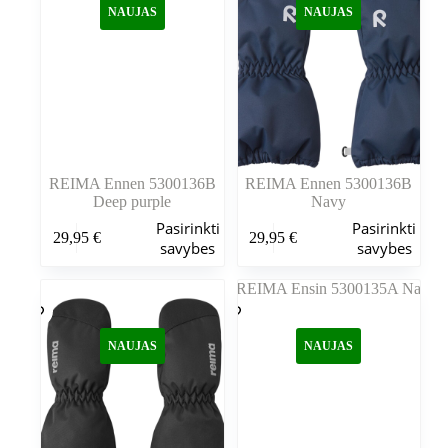
NAUJAS
NAUJAS
pasirinkti
pasirinkti
gaminio
gaminio
puslapyje
puslapyje
REIMA Ennen 5300136B
REIMA Ennen 5300136B
Deep purple
Navy
Šis
Šis
Pasirinkti
Pasirinkti
29,95
€
29,95
€
produktas
produktas
savybes
savybes
turi
turi
kelis
kelis
variantus.
variantus.
Variantus
Variantus
galite
galite
NAUJAS
NAUJAS
pasirinkti
pasirinkti
gaminio
gaminio
puslapyje
puslapyje