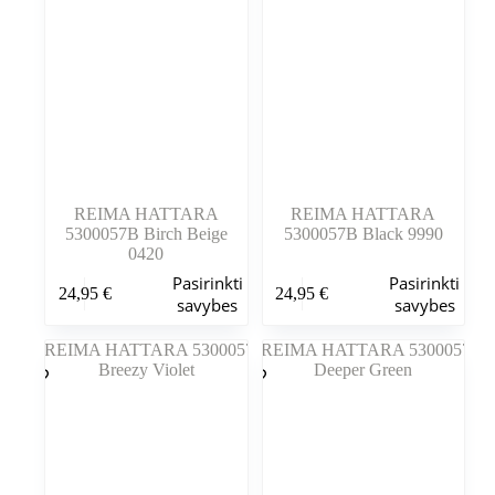
galite
galite
pasirinkti
pasirinkti
gaminio
gaminio
puslapyje
puslapyje
REIMA HATTARA
REIMA HATTARA
5300057B Birch Beige
5300057B Black 9990
0420
Šis
Šis
Pasirinkti
Pasirinkti
24,95
€
24,95
€
produktas
produktas
savybes
savybes
turi
turi
kelis
kelis
variantus.
variantus.
Variantus
Variantus
galite
galite
pasirinkti
pasirinkti
gaminio
gaminio
puslapyje
puslapyje