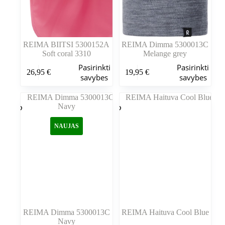
REIMA BIITSI 5300152A
REIMA Dimma 5300013C
Soft coral 3310
Melange grey
Šis
Šis
Pasirinkti
Pasirinkti
26,95
€
19,95
€
produktas
produktas
savybes
savybes
turi
turi
kelis
kelis
variantus.
variantus.
Variantus
Variantus
galite
galite
NAUJAS
pasirinkti
pasirinkti
gaminio
gaminio
puslapyje
puslapyje
REIMA Dimma 5300013C
REIMA Haituva Cool Blue
Navy