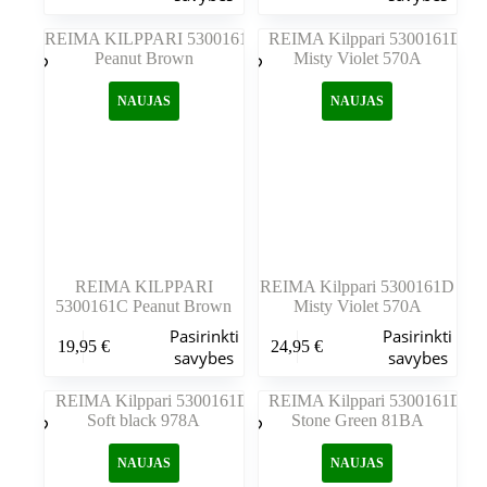
turi
turi
kelis
kelis
variantus.
variantus.
Variantus
Variantus
galite
galite
NAUJAS
NAUJAS
pasirinkti
pasirinkti
gaminio
gaminio
puslapyje
puslapyje
REIMA KILPPARI
REIMA Kilppari 5300161D
5300161C Peanut Brown
Misty Violet 570A
Šis
Šis
Pasirinkti
Pasirinkti
19,95
€
24,95
€
produktas
produktas
savybes
savybes
turi
turi
kelis
kelis
variantus.
variantus.
Variantus
Variantus
galite
galite
NAUJAS
NAUJAS
pasirinkti
pasirinkti
gaminio
gaminio