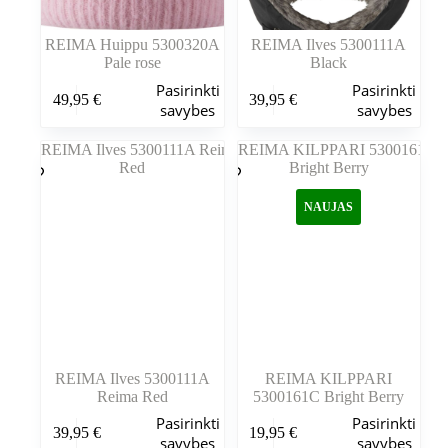
REIMA Huippu 5300320A
REIMA Ilves 5300111A
Pale rose
Black
Šis
Šis
Pasirinkti
Pasirinkti
49,95
€
39,95
€
produktas
produktas
savybes
savybes
turi
turi
kelis
kelis
variantus.
variantus.
Variantus
Variantus
galite
galite
NAUJAS
pasirinkti
pasirinkti
gaminio
gaminio
puslapyje
puslapyje
REIMA Ilves 5300111A
REIMA KILPPARI
Reima Red
5300161C Bright Berry
Šis
Šis
Pasirinkti
Pasirinkti
39,95
€
19,95
€
produktas
produktas
savybes
savybes