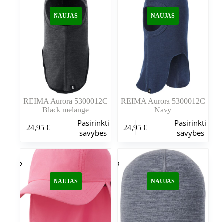
NAUJAS
NAUJAS
REIMA Aurora 5300012C
REIMA Aurora 5300012C
Black melange
Navy
Šis
Šis
Pasirinkti
Pasirinkti
24,95
€
24,95
€
produktas
produktas
savybes
savybes
turi
turi
kelis
kelis
variantus.
variantus.
Variantus
Variantus
galite
galite
NAUJAS
NAUJAS
pasirinkti
pasirinkti
gaminio
gaminio
puslapyje
puslapyje