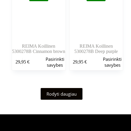
gaminio
gaminio
puslapyje
puslapyje
REIMA Koillinen
REIMA Koillinen
5300278B Cinnamon brown
5300278B Deep purple
Šis
Šis
Pasirinkti
Pasirinkti
29,95
€
29,95
€
produktas
produktas
savybes
savybes
turi
turi
kelis
kelis
variantus.
variantus.
Variantus
Variantus
galite
galite
Rodyti daugiau
pasirinkti
pasirinkti
gaminio
gaminio
puslapyje
puslapyje
Šiuo metu populiaru