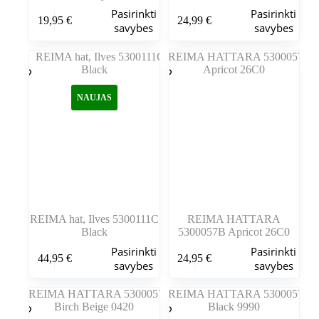
Šis
Šis
Pasirinkti
Pasirinkti
19,95
€
24,99
€
produktas
produktas
savybes
savybes
turi
turi
kelis
kelis
variantus.
variantus.
Variantus
Variantus
galite
galite
NAUJAS
pasirinkti
pasirinkti
gaminio
gaminio
puslapyje
puslapyje
REIMA hat, Ilves 5300111C
REIMA HATTARA
Black
5300057B Apricot 26C0
Šis
Šis
Pasirinkti
Pasirinkti
44,95
€
24,95
€
produktas
produktas
savybes
savybes
turi
turi
kelis
kelis
variantus.
variantus.
Variantus
Variantus