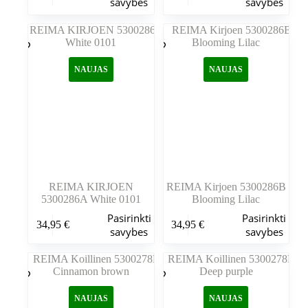
savybes
savybes
turi
turi
kelis
kelis
variantus.
variantus.
Variantus
Variantus
galite
galite
NAUJAS
NAUJAS
pasirinkti
pasirinkti
gaminio
gaminio
puslapyje
puslapyje
REIMA KIRJOEN
REIMA Kirjoen 5300286B
5300286A White 0101
Blooming Lilac
Šis
Šis
Pasirinkti
Pasirinkti
34,95
€
34,95
€
produktas
produktas
savybes
savybes
turi
turi
kelis
kelis
variantus.
variantus.
Variantus
Variantus
galite
galite
NAUJAS
NAUJAS
pasirinkti
pasirinkti