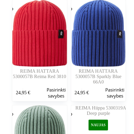
variantus.
variantus.
Variantus
Variantus
galite
galite
pasirinkti
pasirinkti
gaminio
gaminio
puslapyje
puslapyje
REIMA HATTARA
REIMA HATTARA
5300057B Reima Red 3810
5300057B Sparkly Blue
66A0
Šis
Šis
Pasirinkti
Pasirinkti
24,95
€
24,95
€
produktas
produktas
savybes
savybes
turi
turi
kelis
kelis
variantus.
variantus.
Variantus
Variantus
galite
galite
NAUJAS
pasirinkti
pasirinkti
gaminio
gaminio