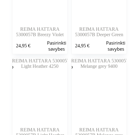
REIMA HATTARA
REIMA HATTARA
5300057B Breezy Violet
5300057B Deeper Green
Šis
Šis
Pasirinkti
Pasirinkti
24,95
€
24,95
€
produktas
produktas
savybes
savybes
turi
turi
kelis
kelis
variantus.
variantus.
Variantus
Variantus
galite
galite
pasirinkti
pasirinkti
gaminio
gaminio
puslapyje
puslapyje
REIMA HATTARA
REIMA HATTARA