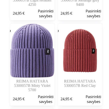
5300057B Light Heather
5300057B Melange grey
4250
9400
Šis
Šis
Pasirinkti
Pasirinkti
24,95
€
24,95
€
produktas
produktas
savybes
savybes
turi
turi
kelis
kelis
variantus.
variantus.
Variantus
Variantus
galite
galite
pasirinkti
pasirinkti
gaminio
gaminio
puslapyje
puslapyje
REIMA HATTARA
REIMA HATTARA
5300057B Misty Violet
5300057B Red Clay
5700
Šis
Šis
Pasirinkti
Pasirinkti
24,95
€
24,95
€
produktas
produktas
savybes
savybes
turi
turi
kelis
kelis