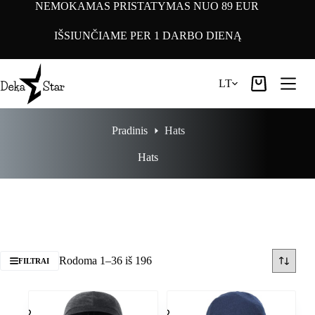
Pereiti
NEMOKAMAS PRISTATYMAS NUO 89 EUR
prie
turinio
IŠSIUNČIAME PER 1 DARBO DIENĄ
LT
Pirkinių
krepšelis
Pradinis
Hats
Hats
Rodoma 1–36 iš 196
FILTRAI