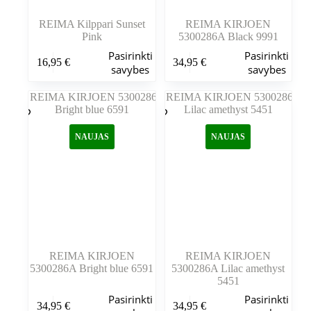
REIMA Kilppari Sunset
REIMA KIRJOEN
Pink
5300286A Black 9991
Šis
Šis
Pasirinkti
Pasirinkti
16,95
€
34,95
€
produktas
produktas
savybes
savybes
turi
turi
kelis
kelis
variantus.
variantus.
Variantus
Variantus
galite
galite
NAUJAS
NAUJAS
pasirinkti
pasirinkti
gaminio
gaminio
puslapyje
puslapyje
REIMA KIRJOEN
REIMA KIRJOEN
5300286A Bright blue 6591
5300286A Lilac amethyst
5451
Šis
Šis
Pasirinkti
Pasirinkti
34,95
€
34,95
€
produktas
produktas