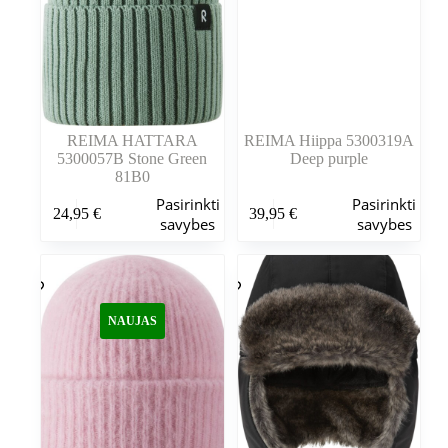
puslapyje
puslapyje
REIMA HATTARA
REIMA Hiippa 5300319A
5300057B Stone Green
Deep purple
81B0
Šis
Šis
Pasirinkti
Pasirinkti
24,95
€
39,95
€
produktas
produktas
savybes
savybes
turi
turi
kelis
kelis
variantus.
variantus.
Variantus
Variantus
galite
galite
NAUJAS
pasirinkti
pasirinkti
gaminio
gaminio
puslapyje
puslapyje