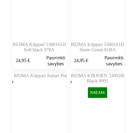
puslapyje
puslapyje
REIMA Kilppari 5300161D
REIMA Kilppari 5300161D
Soft black 978A
Stone Green 81BA
Šis
Šis
Pasirinkti
Pasirinkti
24,95
€
24,95
€
produktas
produktas
savybes
savybes
turi
turi
kelis
kelis
variantus.
variantus.
Variantus
Variantus
galite
galite
NAUJAS
pasirinkti
pasirinkti
gaminio
gaminio
puslapyje
puslapyje