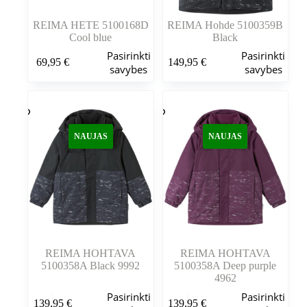
REIMA HETE 5100168D
REIMA Hohde 5100359B
Cool blue
Black
Šis
Šis
Pasirinkti
Pasirinkti
69,95
€
149,95
€
produktas
produktas
savybes
savybes
turi
turi
kelis
kelis
variantus.
variantus.
Variantus
Variantus
galite
galite
NAUJAS
NAUJAS
pasirinkti
pasirinkti
gaminio
gaminio
puslapyje
puslapyje
REIMA HOHTAVA
REIMA HOHTAVA
5100358A Black 9992
5100358A Deep purple
4962
Šis
Šis
Pasirinkti
Pasirinkti
139,95
€
139,95
€
produktas
produktas