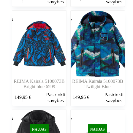
savybes
savybes
turi
turi
kelis
kelis
variantus.
variantus.
Variantus
Variantus
galite
galite
pasirinkti
pasirinkti
gaminio
gaminio
puslapyje
puslapyje
REIMA Kairala 5100073B
REIMA Kairala 5100073B
Bright blue 6599
Twilight Blue
Šis
Šis
Pasirinkti
Pasirinkti
149,95
€
149,95
€
produktas
produktas
savybes
savybes
turi
turi
kelis
kelis
variantus.
variantus.
Variantus
Variantus
galite
galite
NAUJAS
NAUJAS
pasirinkti
pasirinkti