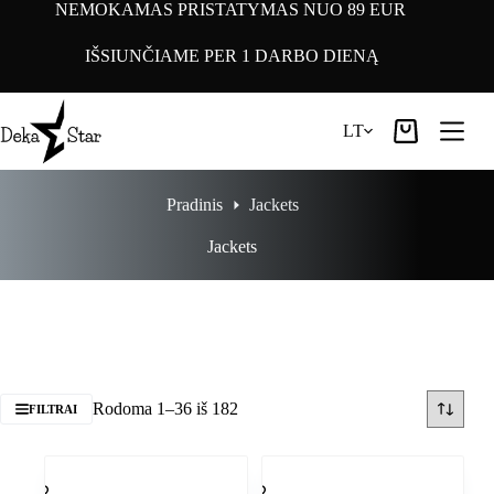
Pereiti
NEMOKAMAS PRISTATYMAS NUO 89 EUR
prie
turinio
IŠSIUNČIAME PER 1 DARBO DIENĄ
LT
Pirkinių
krepšelis
Pradinis
Jackets
Jackets
Rodoma 1–36 iš 182
FILTRAI