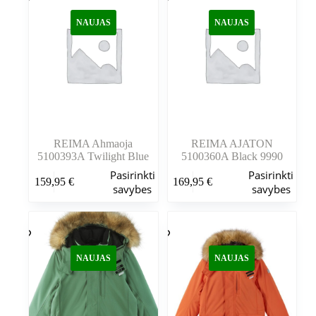
NAUJAS
NAUJAS
REIMA Ahmaoja
REIMA AJATON
5100393A Twilight Blue
5100360A Black 9990
Šis
Šis
Pasirinkti
Pasirinkti
159,95
€
169,95
€
produktas
produktas
savybes
savybes
turi
turi
kelis
kelis
variantus.
variantus.
Variantus
Variantus
galite
galite
NAUJAS
NAUJAS
pasirinkti
pasirinkti
gaminio
gaminio
puslapyje
puslapyje