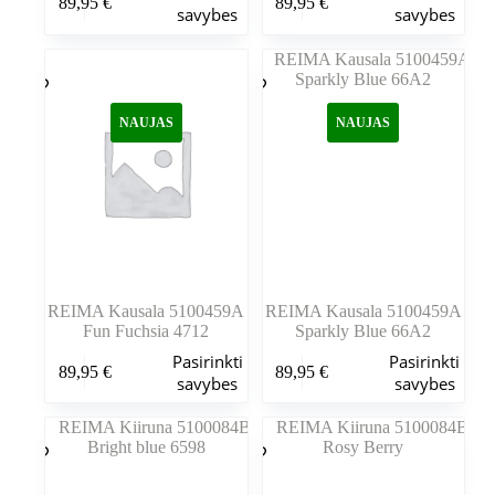
89,95
€
89,95
€
produktas
produktas
savybes
savybes
turi
turi
kelis
kelis
variantus.
variantus.
Variantus
Variantus
galite
galite
NAUJAS
NAUJAS
pasirinkti
pasirinkti
gaminio
gaminio
puslapyje
puslapyje
REIMA Kausala 5100459A
REIMA Kausala 5100459A
Fun Fuchsia 4712
Sparkly Blue 66A2
Šis
Šis
Pasirinkti
Pasirinkti
89,95
€
89,95
€
produktas
produktas
savybes
savybes
turi
turi
kelis
kelis
variantus.
variantus.
Variantus
Variantus
galite
galite
pasirinkti
pasirinkti