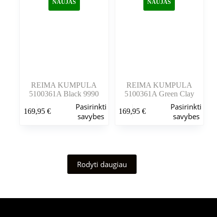
NAUJAS
NAUJAS
pasirinkti
pasirinkti
gaminio
gaminio
puslapyje
puslapyje
REIMA KUMPULA
REIMA KUMPULA
5100361A Black 9990
5100361A Green Clay
Šis
Šis
Pasirinkti
Pasirinkti
169,95
€
169,95
€
produktas
produktas
savybes
savybes
turi
turi
kelis
kelis
variantus.
variantus.
Variantus
Variantus
galite
galite
Rodyti daugiau
pasirinkti
pasirinkti
gaminio
gaminio
puslapyje
puslapyje