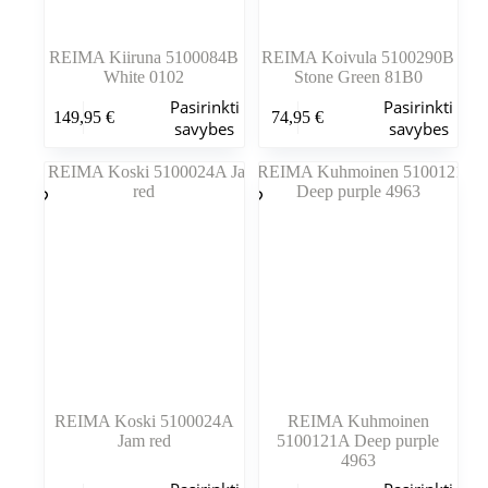
REIMA Kiiruna 5100084B
REIMA Koivula 5100290B
White 0102
Stone Green 81B0
Šis
Šis
Pasirinkti
Pasirinkti
149,95
€
74,95
€
produktas
produktas
savybes
savybes
turi
turi
kelis
kelis
variantus.
variantus.
Variantus
Variantus
galite
galite
pasirinkti
pasirinkti
gaminio
gaminio
puslapyje
puslapyje
REIMA Koski 5100024A
REIMA Kuhmoinen
Jam red
5100121A Deep purple
4963
Šis
Šis