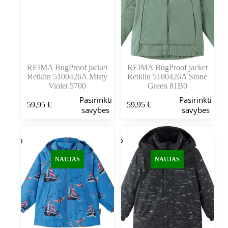
puslapyje
puslapyje
REIMA BugProof jacket
REIMA BugProof jacket
Retkiin 5100426A Misty
Retkiin 5100426A Stone
Violet 5700
Green 81B0
Šis
Šis
Pasirinkti
Pasirinkti
59,95
€
59,95
€
produktas
produktas
savybes
savybes
turi
turi
kelis
kelis
variantus.
variantus.
Variantus
Variantus
galite
galite
NAUJAS
NAUJAS
pasirinkti
pasirinkti
gaminio
gaminio
puslapyje
puslapyje