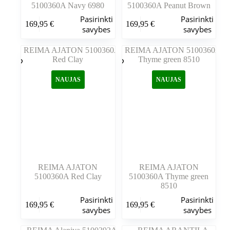
5100360A Navy 6980
5100360A Peanut Brown
Šis
Šis
Pasirinkti
Pasirinkti
169,95
€
169,95
€
produktas
produktas
savybes
savybes
turi
turi
kelis
kelis
variantus.
variantus.
Variantus
Variantus
galite
galite
NAUJAS
NAUJAS
pasirinkti
pasirinkti
gaminio
gaminio
puslapyje
puslapyje
REIMA AJATON
REIMA AJATON
5100360A Red Clay
5100360A Thyme green
8510
Šis
Šis
Pasirinkti
Pasirinkti
169,95
€
169,95
€
produktas
produktas
savybes
savybes
turi
turi
kelis
kelis