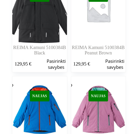
gaminio
gaminio
puslapyje
puslapyje
REIMA Kamuni 5100384B
REIMA Kamuni 5100384B
Black
Peanut Brown
Šis
Šis
Pasirinkti
Pasirinkti
129,95
€
129,95
€
produktas
produktas
savybes
savybes
turi
turi
kelis
kelis
variantus.
variantus.
Variantus
Variantus
galite
galite
NAUJAS
NAUJAS
pasirinkti
pasirinkti
gaminio
gaminio
puslapyje
puslapyje