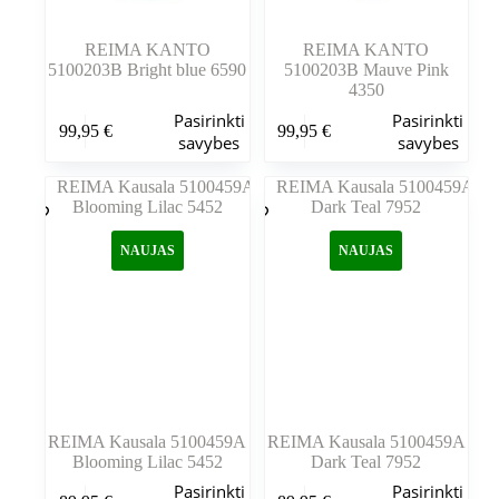
REIMA KANTO
REIMA KANTO
5100203B Bright blue 6590
5100203B Mauve Pink
4350
Šis
Šis
Pasirinkti
Pasirinkti
99,95
€
99,95
€
produktas
produktas
savybes
savybes
turi
turi
kelis
kelis
variantus.
variantus.
Variantus
Variantus
galite
galite
NAUJAS
NAUJAS
pasirinkti
pasirinkti
gaminio
gaminio
puslapyje
puslapyje
REIMA Kausala 5100459A
REIMA Kausala 5100459A
Blooming Lilac 5452
Dark Teal 7952
Šis
Šis
Pasirinkti
Pasirinkti