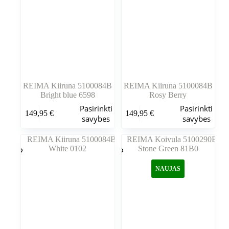
gaminio
gaminio
puslapyje
puslapyje
REIMA Kiiruna 5100084B
REIMA Kiiruna 5100084B
Bright blue 6598
Rosy Berry
Šis
Šis
Pasirinkti
Pasirinkti
149,95
€
149,95
€
produktas
produktas
savybes
savybes
turi
turi
kelis
kelis
variantus.
variantus.
Variantus
Variantus
galite
galite
NAUJAS
pasirinkti
pasirinkti
gaminio
gaminio
puslapyje
puslapyje