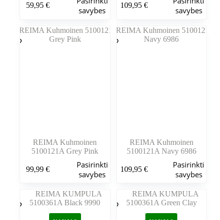
Pasirinkti
Pasirinkti
59,95
€
109,95
€
produktas
produktas
savybes
savybes
turi
turi
kelis
kelis
variantus.
variantus.
Variantus
Variantus
galite
galite
pasirinkti
pasirinkti
gaminio
gaminio
puslapyje
puslapyje
REIMA Kuhmoinen
REIMA Kuhmoinen
5100121A Grey Pink
5100121A Navy 6986
Šis
Šis
Pasirinkti
Pasirinkti
99,99
€
109,95
€
produktas
produktas
savybes
savybes
turi
turi
kelis
kelis
variantus.
variantus.
Variantus
Variantus
galite
galite