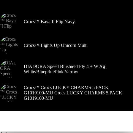
Šiuo metu populiaru
Crocs™ Baya II Flip Navy
Crocs™ Lights Up Unicorn Multi
DIADORA Speed Blushield Fly 4 + W Ag
White/Blueprint/Pink Yarrow
Crocs™ Crocs LUCKY CHARMS 5 PACK
G1019100-MU Crocs LUCKY CHARMS 5 PACK
G1019100-MU