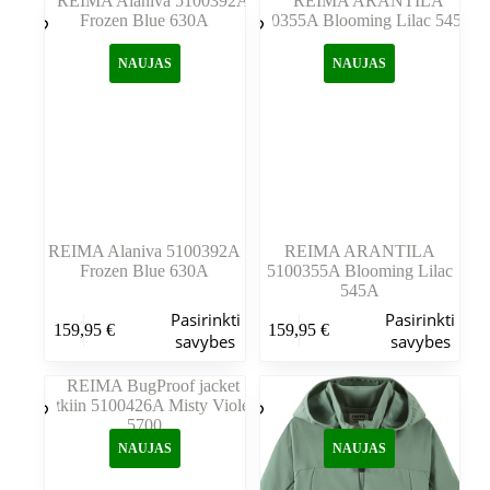
variantus.
variantus.
Variantus
Variantus
galite
galite
NAUJAS
NAUJAS
pasirinkti
pasirinkti
gaminio
gaminio
puslapyje
puslapyje
REIMA Alaniva 5100392A
REIMA ARANTILA
Frozen Blue 630A
5100355A Blooming Lilac
545A
Šis
Šis
Pasirinkti
Pasirinkti
159,95
€
159,95
€
produktas
produktas
savybes
savybes
turi
turi
kelis
kelis
variantus.
variantus.
Variantus
Variantus
galite
galite
NAUJAS
NAUJAS
pasirinkti
pasirinkti
gaminio
gaminio