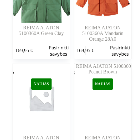
REIMA AJATON
REIMA AJATON
5100360A Green Clay
5100360A Mandarin
Orange 28A0
Šis
Šis
Pasirinkti
Pasirinkti
169,95
€
169,95
€
produktas
produktas
savybes
savybes
turi
turi
kelis
kelis
variantus.
variantus.
Variantus
Variantus
galite
galite
NAUJAS
NAUJAS
pasirinkti
pasirinkti
gaminio
gaminio
puslapyje
puslapyje
REIMA AJATON
REIMA AJATON