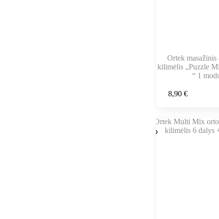
Ortek masažinis 
kilimėlis „Puzzle M
“ 1 modu
8,90
€