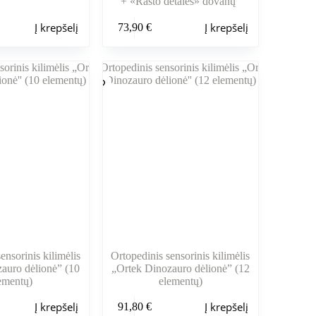
+ «Rašto detalės» dovanų”
Į krepšelį
Į krepšelį
73,90
€
ensorinis kilimėlis
Ortopedinis sensorinis kilimėlis
auro dėlionė” (10
„Ortek Dinozauro dėlionė” (12
ementų)
elementų)
Į krepšelį
Į krepšelį
91,80
€