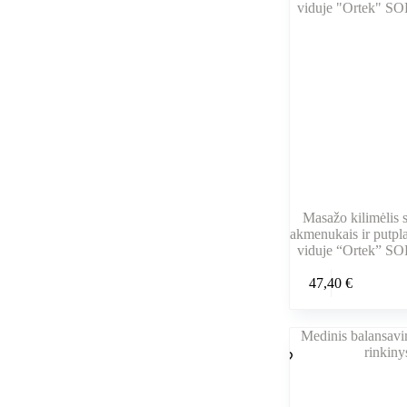
Masažo kilimėlis s
akmenukais ir putpl
viduje “Ortek” S
47,40
€