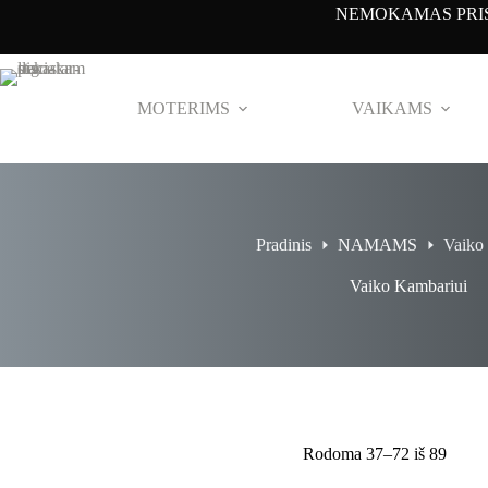
Pereiti
NEMOKAMAS PRIS
prie
turinio
MOTERIMS
VAIKAMS
Pradinis
NAMAMS
Vaiko
Vaiko Kambariui
Rodoma 37–72 iš 89