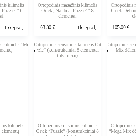
nis kilimėlis
Ortopedinis masažinis kilimėlis
Ortopedinis m
l Puzzle““ 6
Ortek „Nautical Puzzle““ 8
Ortek Dėlio
ai
elementai
e
Į krepšelį
Į krepšelį
63,30
€
105,00
€
nis kilimėlis
Ortopedinis sensorinis kilimėlis
Ortopedinis s
 elementų
Ortek “Puzzle” (konstrukciniai 8
“Mega Mix dė