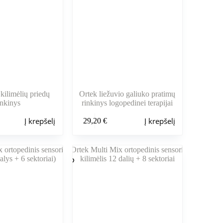
kilimėlių priedų
Ortek liežuvio galiuko pratimų
inkinys
rinkinys logopedinei terapijai
Į krepšelį
Į krepšelį
29,20
€