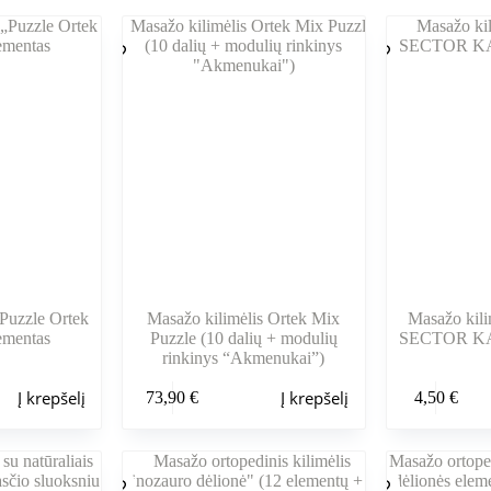
„Puzzle Ortek
Masažo kilimėlis Ortek Mix
Masažo kili
ementas
Puzzle (10 dalių + modulių
SECTOR KAP
rinkinys “Akmenukai”)
Į krepšelį
Į krepšelį
73,90
€
4,50
€