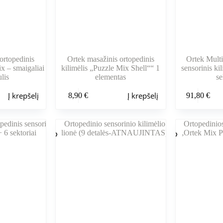
ortopedinis
Ortek masažinis ortopedinis
Ortek Multi
ix – smaigaliai
kilimėlis „Puzzle Mix Shell““ 1
sensorinis ki
lis
elementas
se
Į krepšelį
Į krepšelį
8,90
€
91,80
€