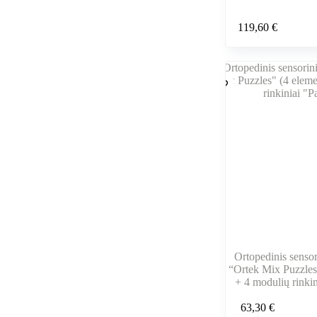
119,60
€
Ortopedinis sensori
“Ortek Mix Puzzles
+ 4 modulių rinkin
63,30
€