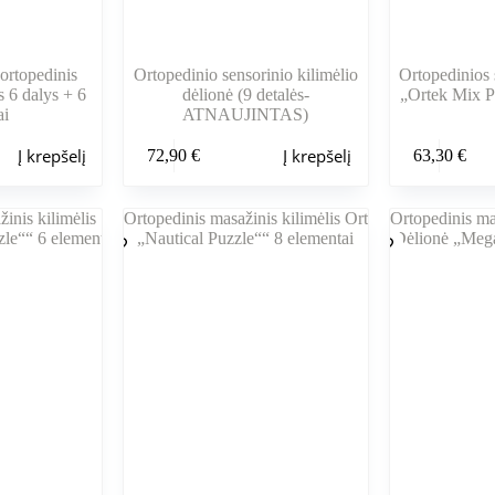
ortopedinis
Ortopedinio sensorinio kilimėlio
Ortopedinios s
s 6 dalys + 6
dėlionė (9 detalės-
„Ortek Mix P
ai
ATNAUJINTAS)
Į krepšelį
Į krepšelį
72,90
€
63,30
€