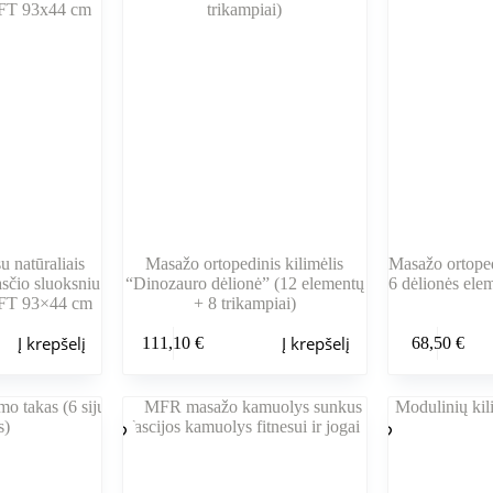
u natūraliais
Masažo ortopedinis kilimėlis
Masažo ortoped
asčio sluoksniu
“Dinozauro dėlionė” (12 elementų
6 dėlionės elem
OFT 93×44 cm
+ 8 trikampiai)
Į krepšelį
Į krepšelį
111,10
€
68,50
€