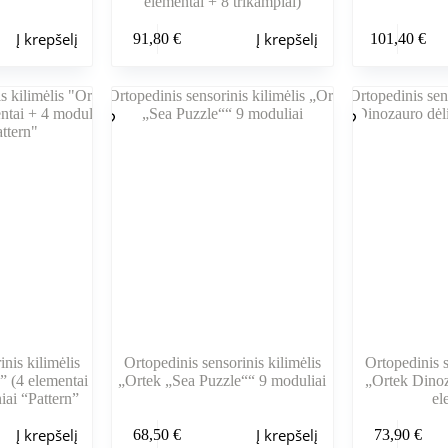
elementai + 8 trikampiai)
Į krepšelį
Į krepšelį
91,80
€
101,40
€
nis kilimėlis
Ortopedinis sensorinis kilimėlis
Ortopedinis s
” (4 elementai
„Ortek „Sea Puzzle““ 9 moduliai
„Ortek Dinoz
iai “Pattern”
el
Į krepšelį
Į krepšelį
68,50
€
73,90
€