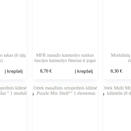
 takas (6 sijų
MFR masažo kamuolys sunkus
Modulinių 
s)
fascijos kamuolys fitnesui ir jogai
r
Į krepšelį
Į krepšelį
8,70
€
8,30
€