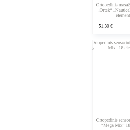
Ortopedinis masaži
„Ortek“ „Nautica
element
51,30
€
Ortopedinis sensori
“Mega Mix” 18