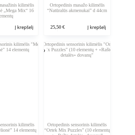
asažinis kilimėlis
Ortopedinis masažo kilimėlis
nė „Mega Mix“ 16
“Natūralūs akmenukai” d 44cm
lementų
Į krepšelį
Į krepšelį
25,50
€
ensorinis kilimėlis
Ortopedinis sensorinis kilimėlis
lionė” 14 elementų
“Ortek Mix Puzzles” (10 elementų