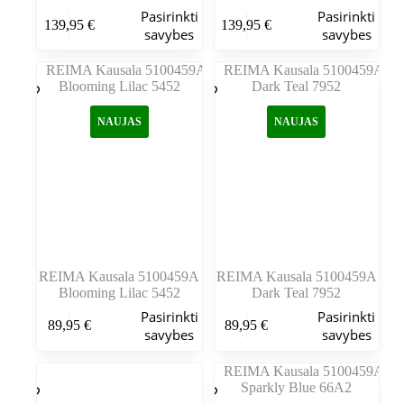
Šis
Šis
Pasirinkti
Pasirinkti
139,95
€
139,95
€
produktas
produktas
savybes
savybes
turi
turi
kelis
kelis
variantus.
variantus.
Variantus
Variantus
galite
galite
NAUJAS
NAUJAS
pasirinkti
pasirinkti
gaminio
gaminio
puslapyje
puslapyje
REIMA Kausala 5100459A
REIMA Kausala 5100459A
Blooming Lilac 5452
Dark Teal 7952
Šis
Šis
Pasirinkti
Pasirinkti
89,95
€
89,95
€
produktas
produktas
savybes
savybes
turi
turi
kelis
kelis
variantus.
variantus.
Variantus
Variantus