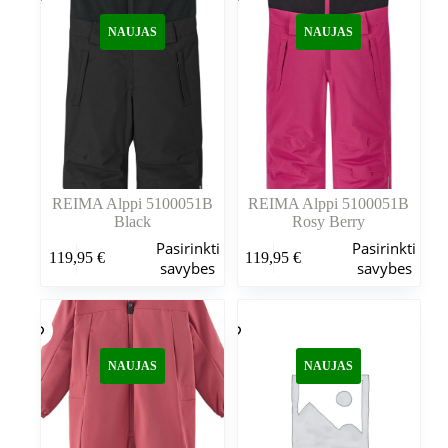
NAUJAS
NAUJAS
REIMA Alppi 5100051B
REIMA Alppi 5100051B
Black
Rosy Berry
Šis
Šis
Pasirinkti
Pasirinkti
119,95
€
119,95
€
produktas
produktas
savybes
savybes
turi
turi
kelis
kelis
variantus.
variantus.
Variantus
Variantus
galite
galite
NAUJAS
NAUJAS
pasirinkti
pasirinkti
gaminio
gaminio
puslapyje
puslapyje