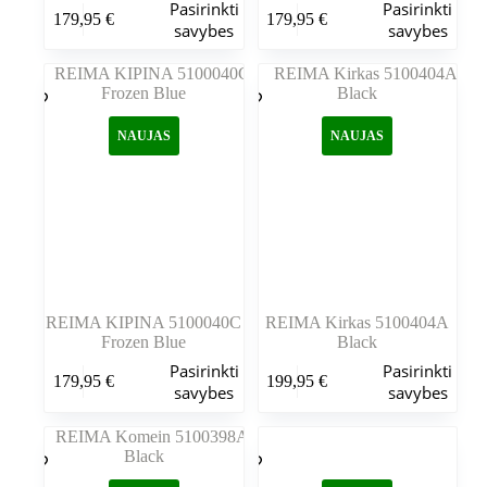
Šis
Šis
Pasirinkti
Pasirinkti
179,95
€
179,95
€
produktas
produktas
savybes
savybes
turi
turi
kelis
kelis
variantus.
variantus.
Variantus
Variantus
galite
galite
NAUJAS
NAUJAS
pasirinkti
pasirinkti
gaminio
gaminio
puslapyje
puslapyje
REIMA KIPINA 5100040C
REIMA Kirkas 5100404A
Frozen Blue
Black
Šis
Šis
Pasirinkti
Pasirinkti
179,95
€
199,95
€
produktas
produktas
savybes
savybes
turi
turi
kelis
kelis
variantus.
variantus.
Variantus
Variantus
galite
galite