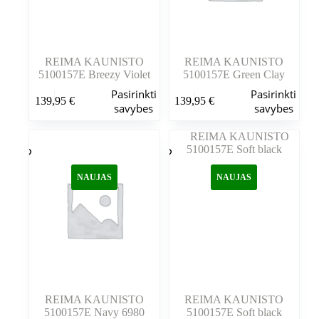
REIMA KAUNISTO
REIMA KAUNISTO
5100157E Breezy Violet
5100157E Green Clay
Šis
Šis
Pasirinkti
Pasirinkti
139,95
€
139,95
€
produktas
produktas
savybes
savybes
turi
turi
kelis
kelis
variantus.
variantus.
Variantus
Variantus
galite
galite
NAUJAS
NAUJAS
pasirinkti
pasirinkti
gaminio
gaminio
puslapyje
puslapyje
REIMA KAUNISTO
REIMA KAUNISTO
5100157E Navy 6980
5100157E Soft black