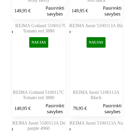
Rosy Berry
Soft black
Šis
Šis
Pasirinkti
Pasirinkti
149,95
€
149,95
€
produktas
produktas
savybes
savybes
turi
turi
kelis
kelis
variantus.
variantus.
Variantus
Variantus
galite
galite
NAUJAS
NAUJAS
pasirinkti
pasirinkti
gaminio
gaminio
puslapyje
puslapyje
REIMA Gotland 5100117C
REIMA Juoni 5100113A
Tomato red 3880
Black
Šis
Šis
Pasirinkti
Pasirinkti
149,95
€
79,95
€
produktas
produktas
savybes
savybes
turi
turi
kelis
kelis
variantus.
variantus.
Variantus
Variantus