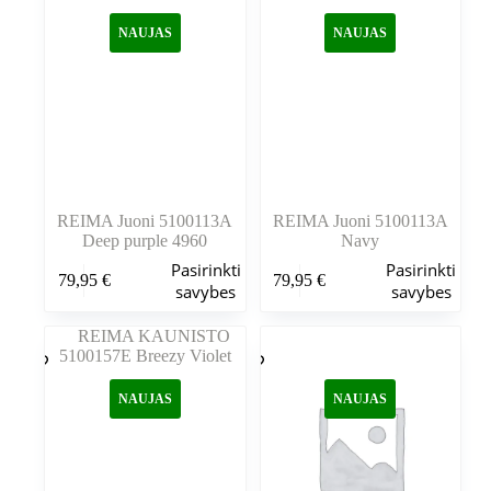
galite
galite
NAUJAS
NAUJAS
pasirinkti
pasirinkti
gaminio
gaminio
puslapyje
puslapyje
REIMA Juoni 5100113A
REIMA Juoni 5100113A
Deep purple 4960
Navy
Šis
Šis
Pasirinkti
Pasirinkti
79,95
€
79,95
€
produktas
produktas
savybes
savybes
turi
turi
kelis
kelis
variantus.
variantus.
Variantus
Variantus
galite
galite
NAUJAS
NAUJAS
pasirinkti
pasirinkti
gaminio
gaminio
puslapyje
puslapyje