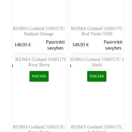
REIMA Gotland 5100117C
REIMA Gotland 5100117C
Radiant Orange
Red Violet 5390
Šis
Šis
Pasirinkti
Pasirinkti
149,95
€
149,95
€
produktas
produktas
savybes
savybes
turi
turi
kelis
kelis
variantus.
variantus.
Variantus
Variantus
galite
galite
NAUJAS
NAUJAS
pasirinkti
pasirinkti
gaminio
gaminio
puslapyje
puslapyje
REIMA Gotland 5100117C
REIMA Gotland 5100117C