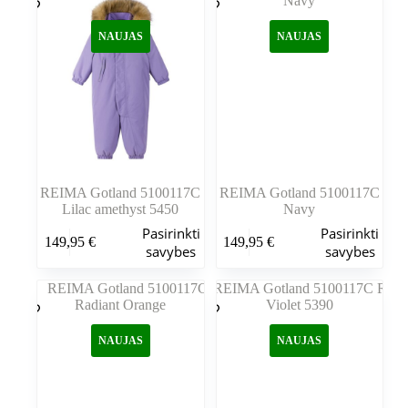
Variantus
Variantus
galite
galite
NAUJAS
NAUJAS
pasirinkti
pasirinkti
gaminio
gaminio
puslapyje
puslapyje
REIMA Gotland 5100117C
REIMA Gotland 5100117C
Lilac amethyst 5450
Navy
Šis
Šis
Pasirinkti
Pasirinkti
149,95
€
149,95
€
produktas
produktas
savybes
savybes
turi
turi
kelis
kelis
variantus.
variantus.
Variantus
Variantus
galite
galite
NAUJAS
NAUJAS
pasirinkti
pasirinkti
gaminio
gaminio
puslapyje
puslapyje