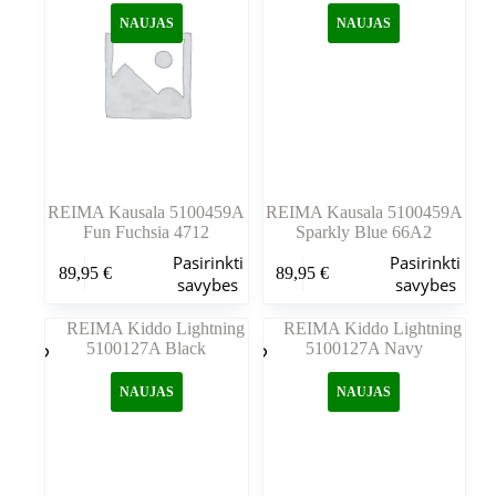
galite
galite
NAUJAS
NAUJAS
pasirinkti
pasirinkti
gaminio
gaminio
puslapyje
puslapyje
REIMA Kausala 5100459A
REIMA Kausala 5100459A
Fun Fuchsia 4712
Sparkly Blue 66A2
Šis
Šis
Pasirinkti
Pasirinkti
89,95
€
89,95
€
produktas
produktas
savybes
savybes
turi
turi
kelis
kelis
variantus.
variantus.
Variantus
Variantus
galite
galite
NAUJAS
NAUJAS
pasirinkti
pasirinkti
gaminio
gaminio
puslapyje
puslapyje