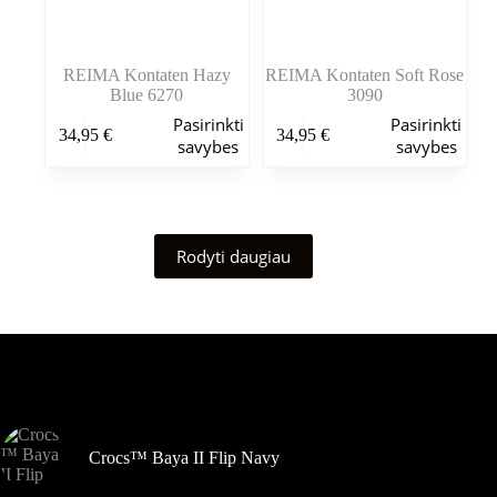
REIMA Kontaten Hazy
REIMA Kontaten Soft Rose
Blue 6270
3090
Šis
Šis
Pasirinkti
Pasirinkti
34,95
€
34,95
€
produktas
produktas
savybes
savybes
turi
turi
kelis
kelis
variantus.
variantus.
Variantus
Variantus
galite
galite
Rodyti daugiau
pasirinkti
pasirinkti
gaminio
gaminio
puslapyje
puslapyje
Šiuo metu populiaru
Crocs™ Baya II Flip Navy