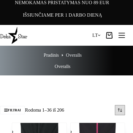
Pereiti
NEMOKAMAS PRISTATYMAS NUO 89 EUR
prie
turinio
IŠSIUNČIAME PER 1 DARBO DIENĄ
LT
Pirkinių
krepšelis
Pradinis
Overalls
Overalls
Rodoma 1–36 iš 206
FILTRAI