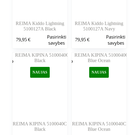
REIMA Kiddo Lightning
REIMA Kiddo Lightning
5100127A Black
5100127A Navy
Šis
Šis
Pasirinkti
Pasirinkti
79,95
€
79,95
€
produktas
produktas
savybes
savybes
turi
turi
kelis
kelis
variantus.
variantus.
Variantus
Variantus
galite
galite
NAUJAS
NAUJAS
pasirinkti
pasirinkti
gaminio
gaminio
puslapyje
puslapyje
REIMA KIPINA 5100040C
REIMA KIPINA 5100040C
Black
Blue Ocean