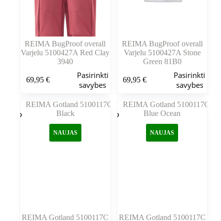
REIMA BugProof overall
REIMA BugProof overall
Varjelu 5100427A Red Clay
Varjelu 5100427A Stone
3940
Green 81B0
Šis
Šis
Pasirinkti
Pasirinkti
69,95
€
69,95
€
produktas
produktas
savybes
savybes
turi
turi
kelis
kelis
variantus.
variantus.
Variantus
Variantus
galite
galite
NAUJAS
NAUJAS
pasirinkti
pasirinkti
gaminio
gaminio
puslapyje
puslapyje
REIMA Gotland 5100117C
REIMA Gotland 5100117C