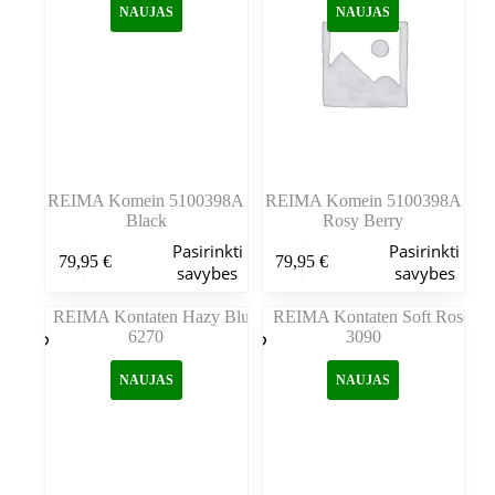
NAUJAS
NAUJAS
pasirinkti
pasirinkti
gaminio
gaminio
puslapyje
puslapyje
REIMA Komein 5100398A
REIMA Komein 5100398A
Black
Rosy Berry
Šis
Šis
Pasirinkti
Pasirinkti
79,95
€
79,95
€
produktas
produktas
savybes
savybes
turi
turi
kelis
kelis
variantus.
variantus.
Variantus
Variantus
galite
galite
NAUJAS
NAUJAS
pasirinkti
pasirinkti
gaminio
gaminio
puslapyje
puslapyje