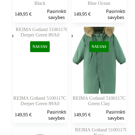
Black
Blue Ocean
Šis
Šis
Pasirinkti
Pasirinkti
149,95
€
149,95
€
produktas
produktas
savybes
savybes
turi
turi
kelis
kelis
variantus.
variantus.
Variantus
Variantus
galite
galite
NAUJAS
NAUJAS
pasirinkti
pasirinkti
gaminio
gaminio
puslapyje
puslapyje
REIMA Gotland 5100117C
REIMA Gotland 5100117C
Deeper Green 89A0
Green Clay
Šis
Šis
Pasirinkti
Pasirinkti
149,95
€
149,95
€
produktas
produktas
savybes
savybes
turi
turi
kelis
kelis
variantus.
variantus.