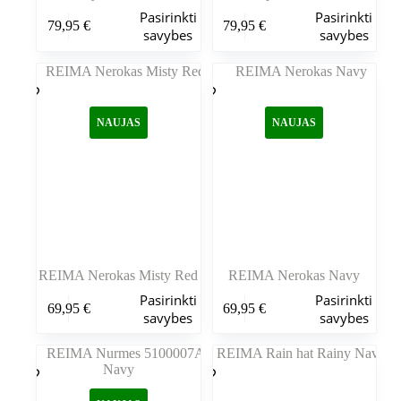
Šis
Šis
Pasirinkti
Pasirinkti
79,95
€
79,95
€
produktas
produktas
savybes
savybes
turi
turi
kelis
kelis
variantus.
variantus.
Variantus
Variantus
galite
galite
NAUJAS
NAUJAS
pasirinkti
pasirinkti
gaminio
gaminio
puslapyje
puslapyje
REIMA Nerokas Misty Red
REIMA Nerokas Navy
Šis
Šis
Pasirinkti
Pasirinkti
69,95
€
69,95
€
produktas
produktas
savybes
savybes
turi
turi
kelis
kelis
variantus.
variantus.
Variantus
Variantus
galite
galite