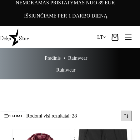
Pereiti
NEMOKAMAS PRISTATYMAS NUO 89 EUR
prie
turinio
IŠSIUNČIAME PER 1 DARBO DIENĄ
LT
Pirkinių
krepšelis
Pradinis
Rainwear
Rainwear
Rodomi visi rezultatai: 28
FILTRAI