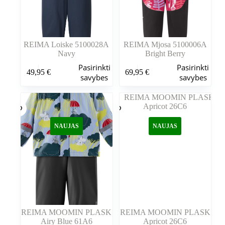
REIMA Loiske 5100028A
REIMA Mjosa 5100006A
Navy
Bright Berry
Šis
Šis
Pasirinkti
Pasirinkti
49,95
€
69,95
€
produktas
produktas
savybes
savybes
turi
turi
kelis
kelis
variantus.
variantus.
Variantus
Variantus
galite
galite
NAUJAS
NAUJAS
pasirinkti
pasirinkti
gaminio
gaminio
puslapyje
puslapyje
REIMA MOOMIN PLASK
REIMA MOOMIN PLASK
Airy Blue 61A6
Apricot 26C6