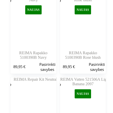
Variantus
Variantus
galite
galite
NAUJAS
NAUJAS
pasirinkti
pasirinkti
gaminio
gaminio
puslapyje
puslapyje
REIMA Rapakko
REIMA Rapakko
5100390B Navy
5100390B Rose blush
Šis
Šis
Pasirinkti
Pasirinkti
89,95
€
89,95
€
produktas
produktas
savybes
savybes
turi
turi
kelis
kelis
variantus.
variantus.
Variantus
Variantus
galite
galite
NAUJAS
pasirinkti
pasirinkti
gaminio
gaminio
puslapyje
puslapyje