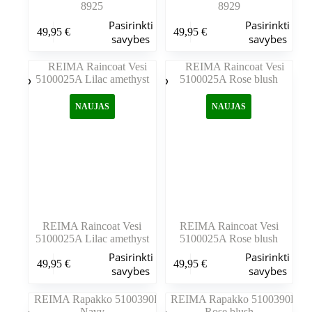
8925
8929
Šis
Šis
Pasirinkti
Pasirinkti
49,95
€
49,95
€
produktas
produktas
savybes
savybes
turi
turi
kelis
kelis
variantus.
variantus.
Variantus
Variantus
galite
galite
NAUJAS
NAUJAS
pasirinkti
pasirinkti
gaminio
gaminio
puslapyje
puslapyje
REIMA Raincoat Vesi
REIMA Raincoat Vesi
5100025A Lilac amethyst
5100025A Rose blush
Šis
Šis
Pasirinkti
Pasirinkti
49,95
€
49,95
€
produktas
produktas
savybes
savybes
turi
turi
kelis
kelis
variantus.
variantus.