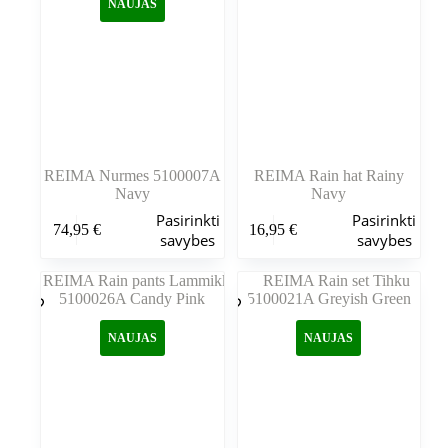
NAUJAS
pasirinkti
pasirinkti
gaminio
gaminio
puslapyje
puslapyje
REIMA Nurmes 5100007A
REIMA Rain hat Rainy
Navy
Navy
Šis
Šis
Pasirinkti
Pasirinkti
74,95
€
16,95
€
produktas
produktas
savybes
savybes
turi
turi
kelis
kelis
variantus.
variantus.
Variantus
Variantus
galite
galite
NAUJAS
NAUJAS
pasirinkti
pasirinkti
gaminio
gaminio
puslapyje
puslapyje