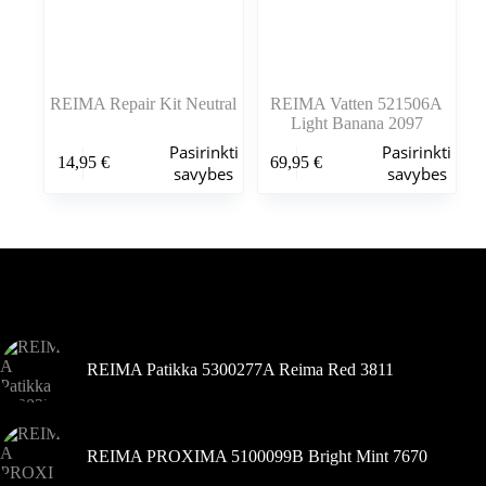
REIMA Repair Kit Neutral
REIMA Vatten 521506A
Light Banana 2097
Šis
Šis
Pasirinkti
Pasirinkti
14,95
€
69,95
€
produktas
produktas
savybes
savybes
turi
turi
kelis
kelis
variantus.
variantus.
Variantus
Variantus
galite
galite
pasirinkti
pasirinkti
Šiuo metu populiaru
gaminio
gaminio
puslapyje
puslapyje
REIMA Patikka 5300277A Reima Red 3811
REIMA PROXIMA 5100099B Bright Mint 7670