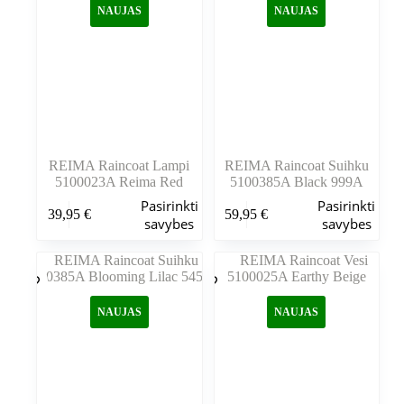
NAUJAS
NAUJAS
pasirinkti
pasirinkti
gaminio
gaminio
puslapyje
puslapyje
REIMA Raincoat Lampi
REIMA Raincoat Suihku
5100023A Reima Red
5100385A Black 999A
Šis
Šis
Pasirinkti
Pasirinkti
39,95
€
59,95
€
produktas
produktas
savybes
savybes
turi
turi
kelis
kelis
variantus.
variantus.
Variantus
Variantus
galite
galite
NAUJAS
NAUJAS
pasirinkti
pasirinkti
gaminio
gaminio
puslapyje
puslapyje