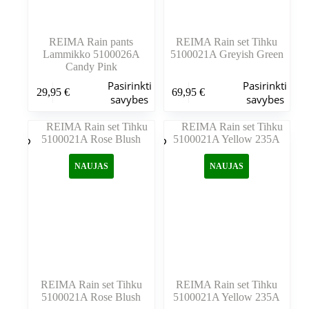
REIMA Rain pants
REIMA Rain set Tihku
Lammikko 5100026A
5100021A Greyish Green
Candy Pink
Šis
Šis
Pasirinkti
Pasirinkti
29,95
€
69,95
€
produktas
produktas
savybes
savybes
turi
turi
kelis
kelis
variantus.
variantus.
Variantus
Variantus
galite
galite
NAUJAS
NAUJAS
pasirinkti
pasirinkti
gaminio
gaminio
puslapyje
puslapyje
REIMA Rain set Tihku
REIMA Rain set Tihku
5100021A Rose Blush
5100021A Yellow 235A