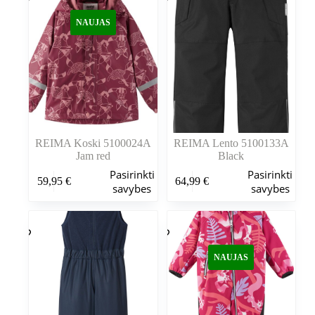
NAUJAS
REIMA Koski 5100024A
REIMA Lento 5100133A
Jam red
Black
Šis
Šis
Pasirinkti
Pasirinkti
59,95
€
64,99
€
produktas
produktas
savybes
savybes
turi
turi
kelis
kelis
variantus.
variantus.
Variantus
Variantus
galite
galite
NAUJAS
pasirinkti
pasirinkti
gaminio
gaminio
puslapyje
puslapyje