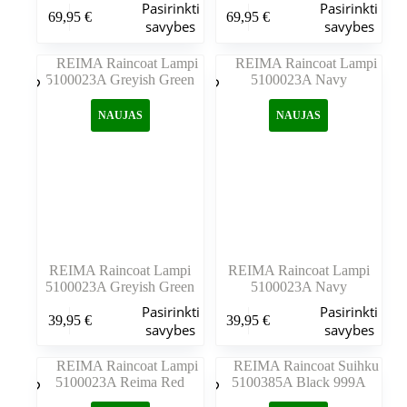
Šis
Šis
Pasirinkti
Pasirinkti
69,95
€
69,95
€
produktas
produktas
savybes
savybes
turi
turi
kelis
kelis
variantus.
variantus.
Variantus
Variantus
galite
galite
NAUJAS
NAUJAS
pasirinkti
pasirinkti
gaminio
gaminio
puslapyje
puslapyje
REIMA Raincoat Lampi
REIMA Raincoat Lampi
5100023A Greyish Green
5100023A Navy
Šis
Šis
Pasirinkti
Pasirinkti
39,95
€
39,95
€
produktas
produktas
savybes
savybes
turi
turi
kelis
kelis
variantus.
variantus.
Variantus
Variantus
galite
galite