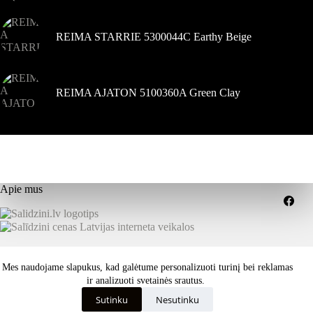
REIMA STARRIE 5300044C Earthy Beige
REIMA AJATON 5100360A Green Clay
Apie mus
Grąžinimai
Pristatymo sąlygos
Mes naudojame slapukus, kad galėtume personalizuoti turinį bei reklamas
Paslaugų teikimo sąlygos
Privatumo politika
Kaip išsirinkti tinkamą dydį ar savybes?
ir analizuoti svetainės srautus.
Visos teisės saugomos © 2026 dekastar.lt - Skandinaviškas
Sutinku
Nesutinku
požiūris į oro sąlygas - dizainas
ISK - internetinių svetainių