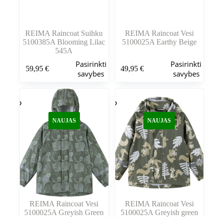
REIMA Raincoat Suihku
REIMA Raincoat Vesi
5100385A Blooming Lilac
5100025A Earthy Beige
545A
Šis
Šis
Pasirinkti
Pasirinkti
59,95
€
49,95
€
produktas
produktas
savybes
savybes
turi
turi
kelis
kelis
variantus.
variantus.
Variantus
Variantus
galite
galite
NAUJAS
NAUJAS
pasirinkti
pasirinkti
gaminio
gaminio
puslapyje
puslapyje
REIMA Raincoat Vesi
REIMA Raincoat Vesi
5100025A Greyish Green
5100025A Greyish green