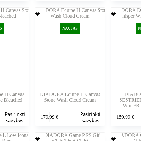
kelis
kelis
variantus.
variantus.
Variantus
Variantus
galite
galite
pasirinkti
pasirinkti
S
NAUJAS
N
gaminio
gaminio
puslapyje
puslapyje
e H Canvas
DIADORA Equipe H Canvas
DIADO
e Bleached
Stone Wash Cloud Cream
SESTRIER
White/Bl
Šis
Šis
Pasirinkti
Pasirinkti
179,99
€
159,99
€
produktas
produktas
savybes
savybes
turi
turi
kelis
kelis
variantus.
variantus.
Variantus
Variantus