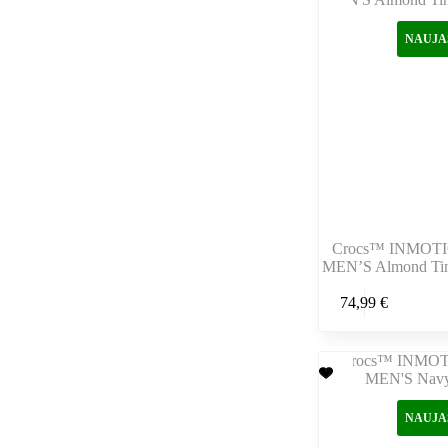
galite
pasirinkti
NAUJA
gaminio
puslapyje
Crocs™ INMOT
MEN’S Almond Tin
Šis
74,99
€
produktas
turi
kelis
variantus.
Variantus
galite
pasirinkti
NAUJA
gaminio