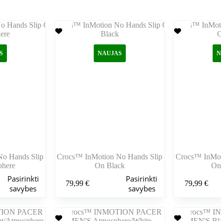
S
NAUJAS
N
o Hands Slip
Crocs™ InMotion No Hands Slip
Crocs™ InMot
phere
On Black
On
Šis
Šis
Pasirinkti
Pasirinkti
79,99
€
79,99
€
produktas
produktas
savybes
savybes
turi
turi
kelis
kelis
variantus.
variantus.
Variantus
Variantus