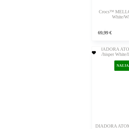
Crocs™ MEL
White/Wh
Šis
69,99
€
produktas
turi
kelis
variantus.
Variantus
galite
pasirinkti
NAUJA
gaminio
puslapyje
DIADORA ATOM