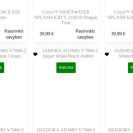
LOW EASE
Crocs™ SWIFTWATER
Crocs™
ite
SPLASH KID’S 210619 Dragon
SPLASH KID
Fruit
Šis
Šis
Pasirinkti
Pasirinkti
39,99
€
39,99
€
produktas
produktas
savybes
savybes
turi
turi
kelis
kelis
variantus.
variantus.
Variantus
Variantus
galite
galite
pasirinkti
pasirinkti
S
NAUJAS
N
gaminio
gaminio
puslapyje
puslapyje
O V7000-2
DIADORA ATOMO V7000-2
DIADORA 