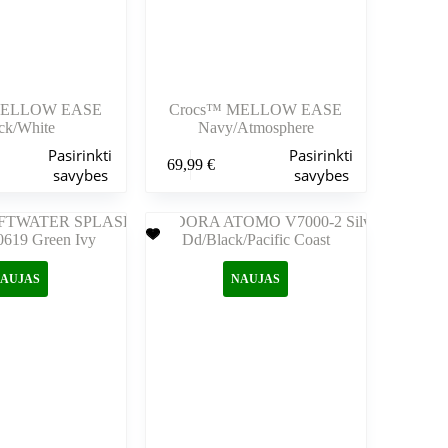
MELLOW EASE
Crocs™ MELLOW EASE
ck/White
Navy/Atmosphere
Šis
Pasirinkti
Pasirinkti
69,99
€
produktas
savybes
savybes
turi
kelis
variantus.
Variantus
galite
pasirinkti
AUJAS
NAUJAS
gaminio
puslapyje