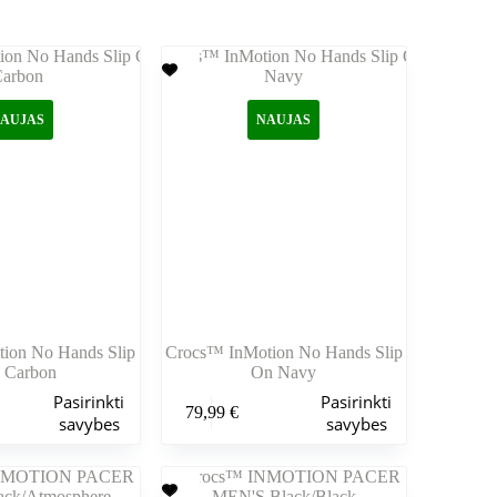
AUJAS
NAUJAS
ion No Hands Slip
Crocs™ InMotion No Hands Slip
 Carbon
On Navy
Šis
Pasirinkti
Pasirinkti
79,99
€
produktas
savybes
savybes
turi
kelis
variantus.
Variantus