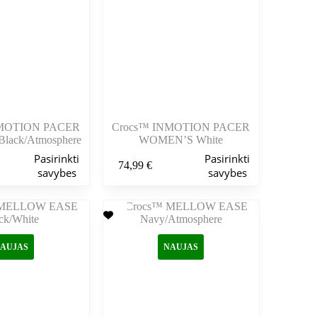
puslapyje
NMOTION PACER
Crocs™ INMOTION PACER
ack/Atmosphere
WOMEN’S White
Šis
Pasirinkti
Pasirinkti
74,99
€
produktas
savybes
savybes
turi
kelis
variantus.
Variantus
galite
pasirinkti
AUJAS
NAUJAS
gaminio
puslapyje