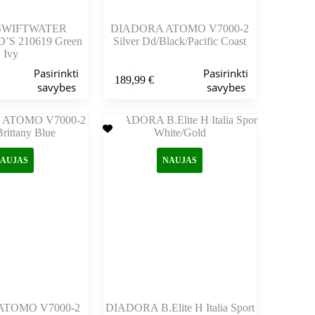
 SWIFTWATER
DIADORA ATOMO V7000-2
’S 210619 Green
Silver Dd/Black/Pacific Coast
Ivy
Šis
Pasirinkti
Pasirinkti
189,99
€
produktas
savybes
savybes
turi
kelis
variantus.
Variantus
galite
pasirinkti
AUJAS
NAUJAS
gaminio
puslapyje
ATOMO V7000-2
DIADORA B.Elite H Italia Sport