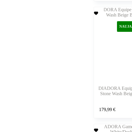
kelis
variantus.
Variantus
galite
pasirinkti
NAUJA
gaminio
puslapyje
DIADORA Equip
Stone Wash Beig
Šis
179,99
€
produktas
turi
kelis
variantus.
Variantus