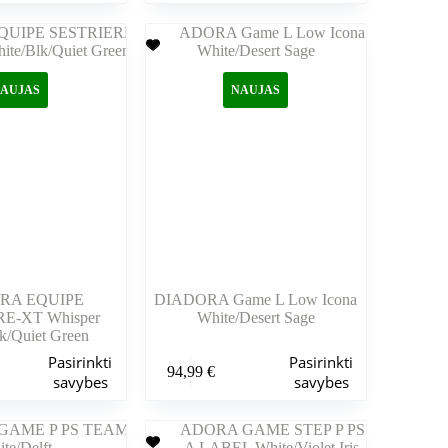
kelis
variantus.
Variantus
galite
pasirinkti
AUJAS
NAUJAS
gaminio
puslapyje
RA EQUIPE
DIADORA Game L Low Icona
E-XT Whisper
White/Desert Sage
k/Quiet Green
Šis
Pasirinkti
Pasirinkti
94,99
€
produktas
savybes
savybes
turi
kelis
variantus.
Variantus