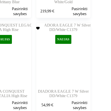
rittany Blue
White/Gold
Šis
Pasirinkti
Pasirinkti
219,99
€
produktas
savybes
savybes
turi
kelis
variantus.
Variantus
galite
pasirinkti
AUJAS
NAUJAS
gaminio
puslapyje
A CONQUEST
DIADORA EAGLE 7 W Silver
ALIA High Rise
DD/White C1379
Šis
Pasirinkti
Pasirinkti
54,99
€
produktas
savybes
savybes
turi