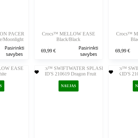
ION PACER
Crocs™ MELLOW EASE
Crocs™ 
/Moonlight
Black/Black
Bla
Šis
Šis
Pasirinkti
Pasirinkti
69,99
€
69,99
€
produktas
produktas
savybes
savybes
turi
turi
kelis
kelis
variantus.
variantus.
Variantus
Variantus
galite
galite
pasirinkti
pasirinkti
S
NAUJAS
N
gaminio
gaminio
puslapyje
puslapyje