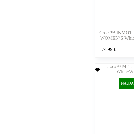
Crocs™ INMOT
WOMEN’S White
Šis
74,99
€
produktas
turi
kelis
variantus.
Variantus
galite
pasirinkti
NAUJA
gaminio
puslapyje