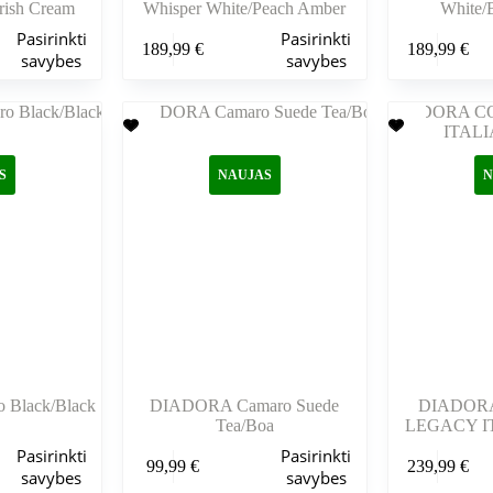
rish Cream
Whisper White/Peach Amber
White/B
Šis
Šis
Pasirinkti
Pasirinkti
189,99
€
189,99
€
produktas
produktas
savybes
savybes
turi
turi
kelis
kelis
variantus.
variantus.
Variantus
Variantus
galite
galite
pasirinkti
pasirinkti
S
NAUJAS
N
gaminio
gaminio
puslapyje
puslapyje
Black/Black
DIADORA Camaro Suede
DIADOR
Tea/Boa
LEGACY IT
Šis
Šis
Pasirinkti
Pasirinkti
99,99
€
239,99
€
produktas
produktas
savybes
savybes
turi
turi