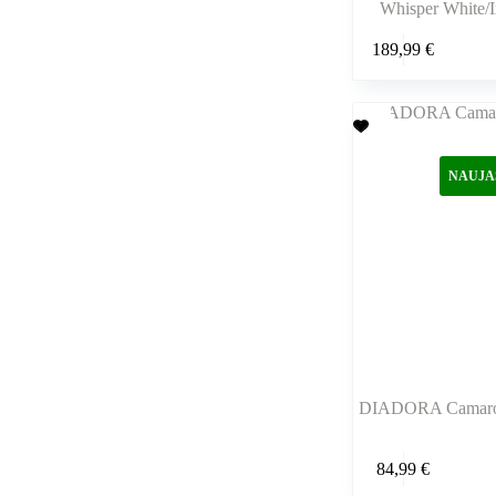
Whisper White/I
Šis
189,99
€
produktas
turi
kelis
variantus.
Variantus
galite
pasirinkti
NAUJA
gaminio
puslapyje
DIADORA Camaro 
Šis
84,99
€
produktas
turi