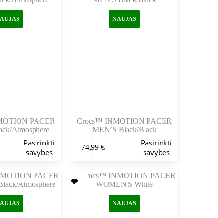
galite
pasirinkti
AUJAS
NAUJAS
gaminio
puslapyje
NMOTION PACER
Crocs™ INMOTION PACER
ck/Atmosphere
MEN’S Black/Black
Šis
Pasirinkti
Pasirinkti
74,99
€
produktas
savybes
savybes
turi
kelis
variantus.
Variantus
galite
pasirinkti
AUJAS
NAUJAS
gaminio