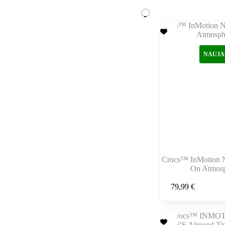
NAUJA
Crocs™ InMotion N
On Atmos
Šis
79,99
€
produktas
turi
kelis
variantus.
Variantus