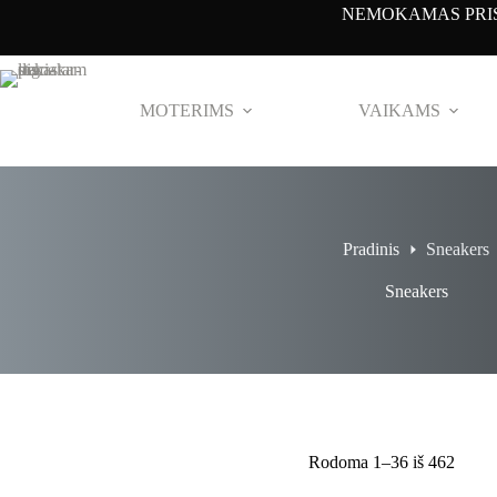
Pereiti
NEMOKAMAS PRIS
prie
turinio
MOTERIMS
VAIKAMS
Pradinis
Sneakers
Sneakers
Rodoma 1–36 iš 462