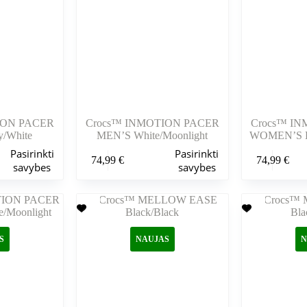
puslapyje
puslapyje
ION PACER
Crocs™ INMOTION PACER
Crocs™ I
/White
MEN’S White/Moonlight
WOMEN’S Bl
Šis
Šis
Pasirinkti
Pasirinkti
74,99
€
74,99
€
produktas
produktas
savybes
savybes
turi
turi
kelis
kelis
variantus.
variantus.
Variantus
Variantus
galite
galite
pasirinkti
pasirinkti
S
NAUJAS
N
gaminio
gaminio
puslapyje
puslapyje