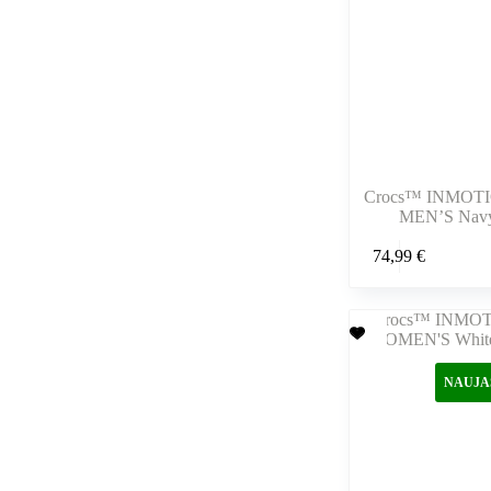
puslapyje
Crocs™ INMOT
MEN’S Navy
Šis
74,99
€
produktas
turi
kelis
variantus.
Variantus
galite
pasirinkti
NAUJA
gaminio
puslapyje