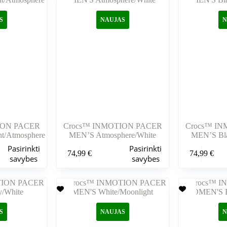
galite
galite
pasirinkti
pasirinkti
S
NAUJAS
N
gaminio
gaminio
puslapyje
puslapyje
ION PACER
Crocs™ INMOTION PACER
Crocs™ I
t/Atmosphere
MEN’S Atmosphere/White
MEN’S Bla
Šis
Šis
Pasirinkti
Pasirinkti
74,99
€
74,99
€
produktas
produktas
savybes
savybes
turi
turi
kelis
kelis
variantus.
variantus.
Variantus
Variantus
galite
galite
pasirinkti
pasirinkti
S
NAUJAS
N
gaminio
gaminio