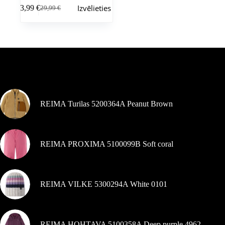
Šim
Izvēlieties
23,99
€
29,99
€
produktam
Sākotnējā
Pašreizējā
ir
cena
cena
vairāki
bija:
ir:
varianti.
29,99 €.
23,99 €.
Variantus
var
izvēlēties
Pašlaik populārs
produkta
lapā
REIMA Turilas 5200364A Peanut Brown
REIMA PROXIMA 5100099B Soft coral
REIMA VILKE 5300294A White 0101
REIMA HOHTAVA 5100358A Deep purple 4962