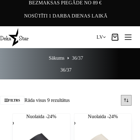
Pāriet
BEZMAKSAS PIEGĀDE NO 89 €
uz
saturu
NOSŪTĪTI 1 DARBA DIENAS LAIKĀ
LV
Iepirkumu
grozs
Sākums
36/37
36/37
Rāda visus 9 rezultātus
FILTRS
Nuolaida -24%
Nuolaida -24%