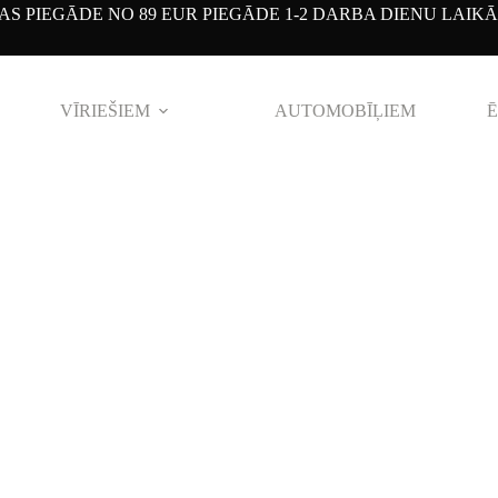
S PIEGĀDE NO 89 EUR PIEGĀDE 1-2 DARBA DIENU LAIKĀ
VĪRIEŠIEM
AUTOMOBĪĻIEM
Ē