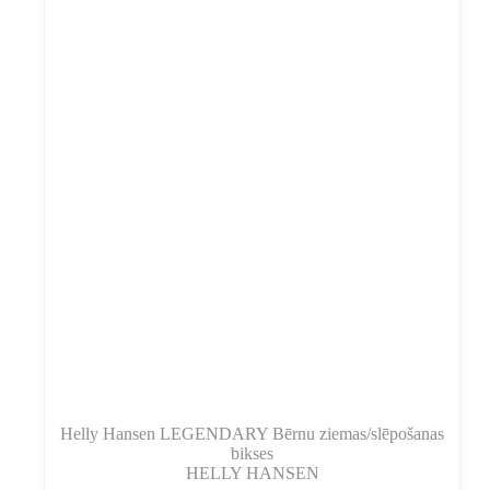
izvēlēties
produkta
lapā
Helly Hansen LEGENDARY Bērnu ziemas/slēpošanas
bikses
HELLY HANSEN