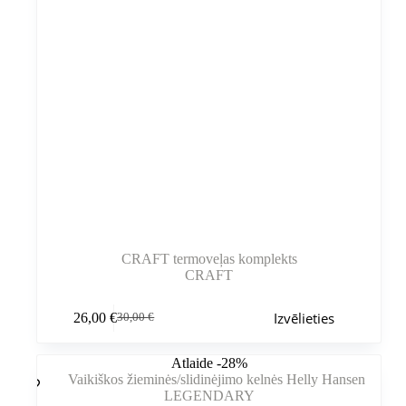
CRAFT termoveļas komplekts
CRAFT
Šim
Izvēlieties
26,00
€
30,00
€
produktam
Sākotnējā
Pašreizējā
ir
cena
cena
vairāki
bija:
ir:
Atlaide -28%
varianti.
30,00 €.
26,00 €.
Variantus
var