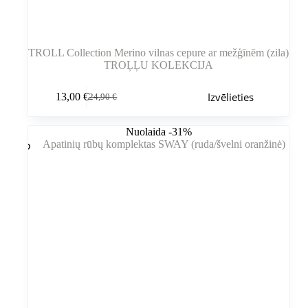
TROLL Collection Merino vilnas cepure ar mežģīnēm (zila)
TROĻĻU KOLEKCIJA
Šim
Izvēlieties
13,00
€
24,90
€
produktam
Sākotnējā
Pašreizējā
ir
cena
cena
vairāki
bija:
ir:
Nuolaida -31%
varianti.
24,90 €.
13,00 €.
Variantus
var
izvēlēties
produkta
lapā