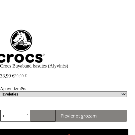
Crocs Bayaband basutės (Alyvinės)
33,99
€
39,99
€
Sākotnējā
Pašreizējā
cena
cena
Apavu izmērs
bija:
ir:
39,99 €.
33,99 €.
Crocs
Pievienot grozam
Bayaband
basutės
(Alyvinės)
daudzums