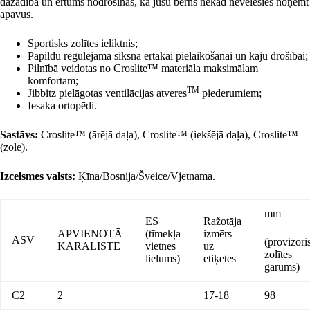
dažādība un ērtums nodrošinās, ka jūsu bērns nekad nevēlēsies noņemt
apavus.
Sportisks zolītes ieliktnis;
Papildu regulējama siksna ērtākai pielaikošanai un kāju drošībai;
Pilnībā veidotas no Croslite™ materiāla maksimālam
komfortam;
TM
Jibbitz pielāgotas ventilācijas atveres
piederumiem;
Iesaka ortopēdi.
Sastāvs:
Croslite™ (ārējā daļa), Croslite™ (iekšējā daļa), Croslite™
(zole).
Izcelsmes valsts:
Ķīna/Bosnija/Šveice/Vjetnama.
mm
ES
Ražotāja
APVIENOTĀ
(tīmekļa
izmērs
ASV
(provizori
KARALISTE
vietnes
uz
zolītes
lielums)
etiķetes
garums)
C2
2
17-18
98