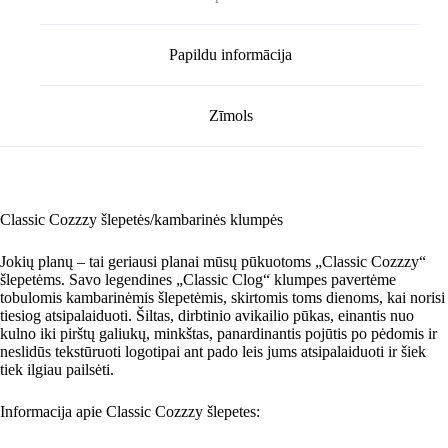
Papildu informācija
Zīmols
Classic Cozzzy šlepetės/kambarinės klumpės
Jokių planų – tai geriausi planai mūsų pūkuotoms „Classic Cozzzy“
šlepetėms. Savo legendines „Classic Clog“ klumpes pavertėme
tobulomis kambarinėmis šlepetėmis, skirtomis toms dienoms, kai norisi
tiesiog atsipalaiduoti. Šiltas, dirbtinio avikailio pūkas, einantis nuo
kulno iki pirštų galiukų, minkštas, panardinantis pojūtis po pėdomis ir
neslidūs tekstūruoti logotipai ant pado leis jums atsipalaiduoti ir šiek
tiek ilgiau pailsėti.
Informacija apie Classic Cozzzy šlepetes: