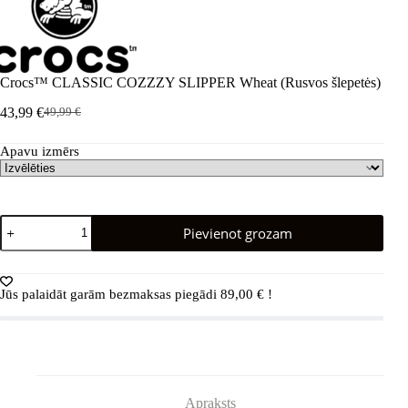
Crocs™ CLASSIC COZZZY SLIPPER Wheat (Rusvos šlepetės)
43,99
€
49,99
€
Sākotnējā
Pašreizējā
cena
cena
Apavu izmērs
bija:
ir:
49,99 €.
43,99 €.
Crocs™
Pievienot grozam
CLASSIC
COZZZY
SLIPPER
Wheat
Jūs palaidāt garām bezmaksas piegādi
89,00
€
!
(Rusvos
šlepetės)
daudzums
Apraksts