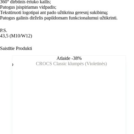
360° dirbtinis ėriuko kailis;
Patogus įsispiriamas vidpadis;
Tekstūruoti logotipai ant pado užtikrina geresnį sukibimą;
Patogus galinis dirželis papildomam funkcionalumui užtikrinti.
P.S.
43,5 (M10/W12)
Saistītie Produkti
Atlaide -38%