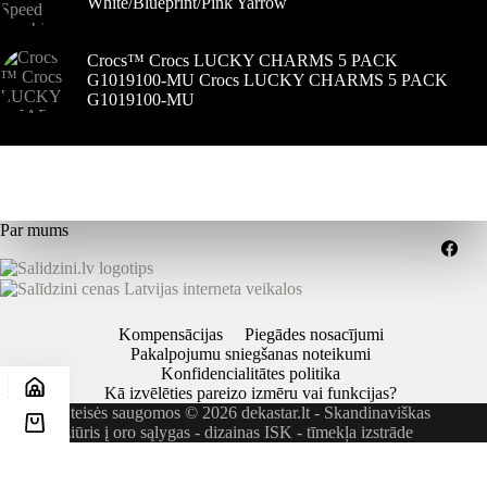
White/Blueprint/Pink Yarrow
Crocs™ Crocs LUCKY CHARMS 5 PACK
G1019100-MU Crocs LUCKY CHARMS 5 PACK
G1019100-MU
Par mums
Kompensācijas
Piegādes nosacījumi
Pakalpojumu sniegšanas noteikumi
Konfidencialitātes politika
Kā izvēlēties pareizo izmēru vai funkcijas?
Visos teisės saugomos © 2026 dekastar.lt - Skandinaviškas
požiūris į oro sąlygas - dizainas
ISK - tīmekļa izstrāde