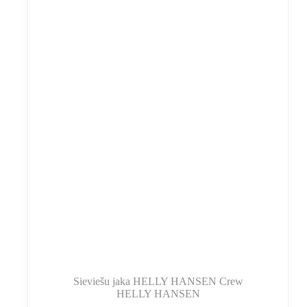
var
izvēlēties
produkta
lapā
Sieviešu jaka HELLY HANSEN Crew
HELLY HANSEN