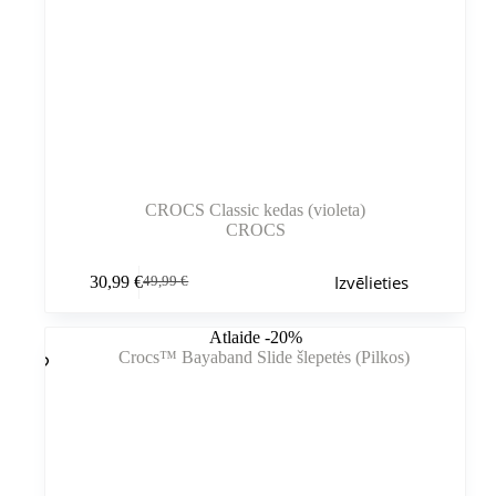
CROCS Classic kedas (violeta)
CROCS
Šim
Izvēlieties
30,99
€
49,99
€
produktam
Sākotnējā
Pašreizējā
ir
cena
cena
vairāki
bija:
ir:
Atlaide -20%
varianti.
49,99 €.
30,99 €.
Variantus
var
izvēlēties
produkta
lapā