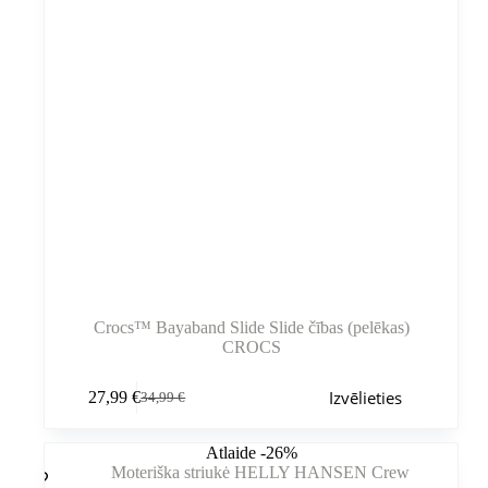
Crocs™ Bayaband Slide Slide čības (pelēkas)
CROCS
Šim
Izvēlieties
27,99
€
34,99
€
produktam
Sākotnējā
Pašreizējā
ir
cena
cena
vairāki
bija:
ir:
Atlaide -26%
varianti.
34,99 €.
27,99 €.
Variantus