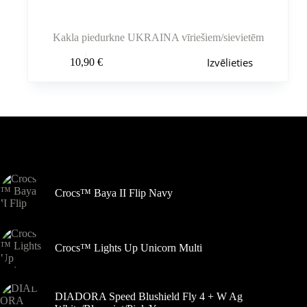
Kakla piedurkne UKRAINA vīriešiem/sievietēm
Šim
Izvēlieties
10,90
€
produktam
ir
vairāki
varianti.
Variantus
var
izvēlēties
Pašlaik populārs
produkta
lapā
Crocs™ Baya II Flip Navy
Crocs™ Lights Up Unicorn Multi
DIADORA Speed Blushield Fly 4 + W Ag