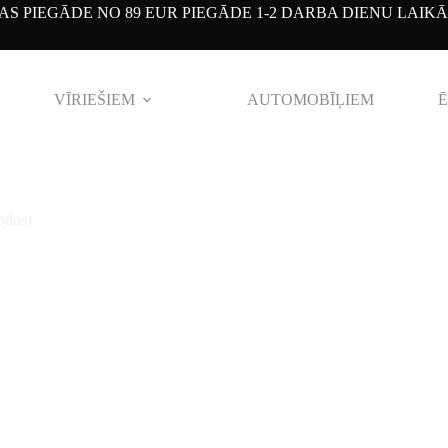
S PIEGĀDE NO 89 EUR PIEGĀDE 1-2 DARBA DIENU LAIKĀ
VĪRIEŠIEM
AUTOMOBĪĻIEM
Ē
odos)