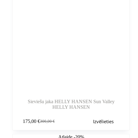
Sieviešu jaka HELLY HANSEN Sun Valley
HELLY HANSEN
Šim
Izvēlieties
175,00
€
300,00
€
produktam
Sākotnējā
Pašreizējā
ir
cena
cena
vairāki
bija:
ir:
Atlaide -20%