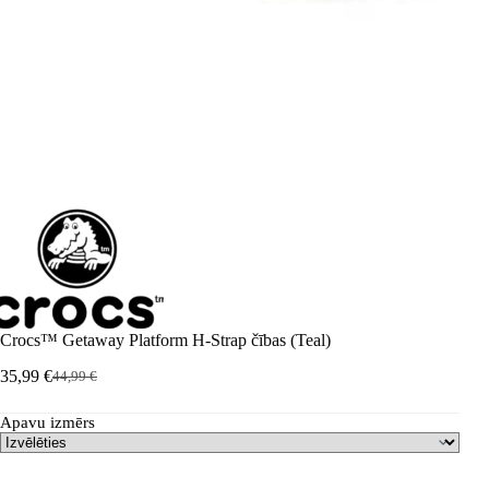
Crocs™ Getaway Platform H-Strap čības (Teal)
35,99
€
44,99
€
Sākotnējā
Pašreizējā
cena
cena
Apavu izmērs
bija:
ir:
44,99 €.
35,99 €.