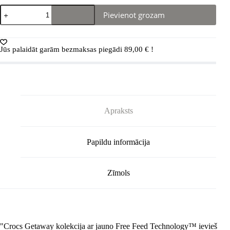
Crocs™
Pievienot grozam
Getaway
Platform
H-
Strap
Jūs palaidāt garām bezmaksas piegādi
89,00
€
!
šlepetės
(Žydros)
daudzums
Apraksts
Papildu informācija
Zīmols
"Crocs Getaway kolekcija ar jauno Free Feed Technology™ ievieš