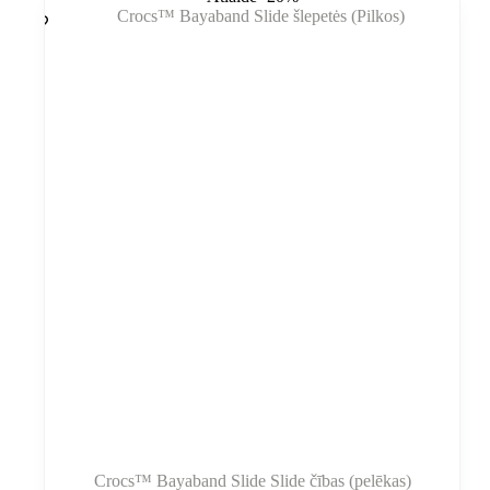
varianti.
300,00 €.
175,00 €.
Variantus
var
izvēlēties
produkta
lapā
Crocs™ Bayaband Slide Slide čības (pelēkas)