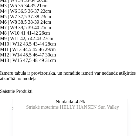
M2 | W4 34 33-34 20cm
M3 | W5 35 34-35 21cm
M4 | W6 36,5 36-37 22cm
M5 | W7 37,5 37-38 23cm
M6 | W8 38,5 38-39 24cm
M7 | W9 39,5 39-40 25cm
M8 | W10 41 41-42 26cm
M9 | W11 42,5 42-43 27cm
M10 | W12 43,5 43-44 28cm
M11 | W13 44,5 45-46 29cm
M12 | W14 45,5 46-47 30cm
M13 | W15 47,5 48-49 31cm
Izmēru tabula ir provizoriska, un norādītie izmēri var nedaudz atšķirties
atkarībā no modeļa.
Saistītie Produkti
Nuolaida -42%