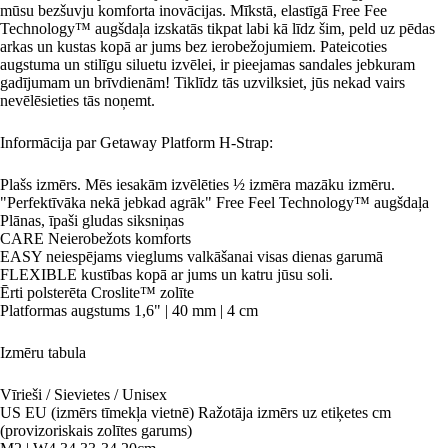
mūsu bezšuvju komforta inovācijas. Mīkstā, elastīgā Free Fee
Technology™ augšdaļa izskatās tikpat labi kā līdz šim, peld uz pēdas
arkas un kustas kopā ar jums bez ierobežojumiem. Pateicoties
augstuma un stilīgu siluetu izvēlei, ir pieejamas sandales jebkuram
gadījumam un brīvdienām! Tiklīdz tās uzvilksiet, jūs nekad vairs
nevēlēsieties tās noņemt.
Informācija par Getaway Platform H-Strap:
Plašs izmērs. Mēs iesakām izvēlēties ½ izmēra mazāku izmēru.
"Perfektīvāka nekā jebkad agrāk" Free Feel Technology™ augšdaļa
Plānas, īpaši gludas siksniņas
CARE Neierobežots komforts
EASY neiespējams vieglums valkāšanai visas dienas garumā
FLEXIBLE kustības kopā ar jums un katru jūsu soli.
Ērti polsterēta Croslite™ zolīte
Platformas augstums 1,6" | 40 mm | 4 cm
Izmēru tabula
Vīrieši / Sievietes / Unisex
US EU (izmērs tīmekļa vietnē) Ražotāja izmērs uz etiķetes cm
(provizoriskais zolītes garums)