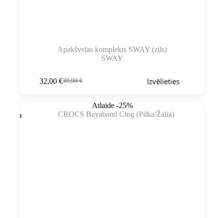
Apakšveļas komplekts SWAY (zils)
SWAY
Šim
Izvēlieties
32,00
€
39,90
€
produktam
Sākotnējā
Pašreizējā
ir
cena
cena
vairāki
bija:
ir:
Atlaide -25%
varianti.
39,90 €.
32,00 €.
Variantus
var
izvēlēties
produkta
lapā