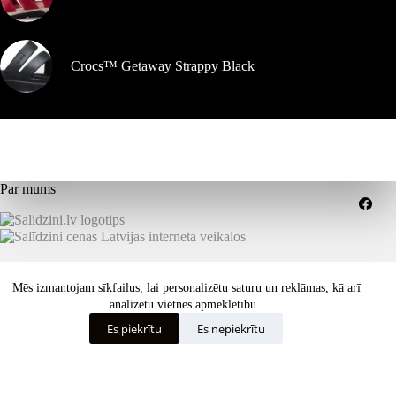
Crocs™ Getaway Strappy Black
Par mums
Kompensācijas
Piegādes nosacījumi
Mēs izmantojam sīkfailus, lai personalizētu saturu un reklāmas, kā arī
Pakalpojumu sniegšanas noteikumi
analizētu vietnes apmeklētību.
Konfidencialitātes politika
Kā izvēlēties pareizo izmēru vai funkcijas?
Es piekrītu
Es nepiekrītu
Visos teisės saugomos © 2026 dekastar.lt - Skandinaviškas
požiūris į oro sąlygas - dizainas
ISK - tīmekļa izstrāde