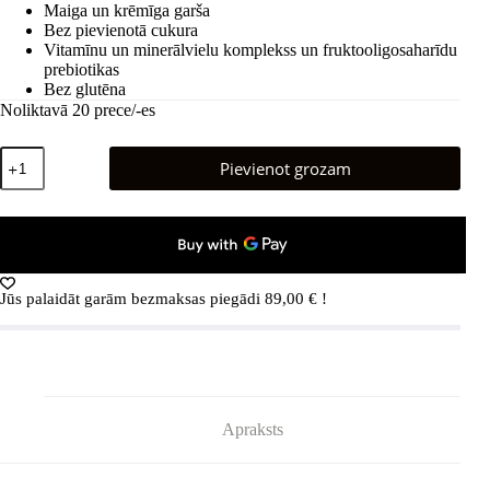
Maiga un krēmīga garša
77,00 €.
46,20 €.
Bez pievienotā cukura
Vitamīnu un minerālvielu komplekss un fruktooligosaharīdu
prebiotikas
Bez glutēna
Noliktavā 20 prece/-es
Kabrita®
Pievienot grozam
ryžių
pieno
košė
nuo
4
mėnesių
180
Jūs palaidāt garām bezmaksas piegādi
89,00
€
!
g
7
vnt.
(Kabrita-
box)
daudzums
Apraksts