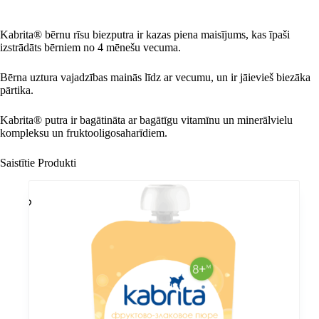
Kabrita® bērnu rīsu biezputra ir kazas piena maisījums, kas īpaši
izstrādāts bērniem no 4 mēnešu vecuma.
Bērna uztura vajadzības mainās līdz ar vecumu, un ir jāievieš biezāka
pārtika.
Kabrita® putra ir bagātināta ar bagātīgu vitamīnu un minerālvielu
kompleksu un fruktooligosaharīdiem.
Saistītie Produkti