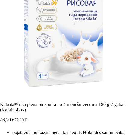
Kabrita® rīsu piena biezputra no 4 mēnešu vecuma 180 g 7 gabali
(Kabrita-box)
46,20
€
77,00
€
Sākotnējā
Pašreizējā
cena
cena
Izgatavots no kazas piena, kas iegūts Holandes saimniecībā.
bija:
ir: