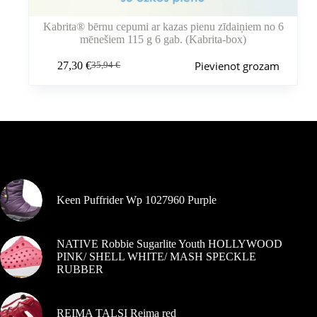
Kabrita® bērnu cepumi ar kazas pienu zīdaiņiem no 6
mēnešiem 115 g 6 gab. (Kabrita-box)
Pievienot grozam
27,30
€
35,94
€
Sākotnējā
Pašreizējā
cena
cena
bija:
ir:
35,94 €.
27,30 €.
Pašlaik populārs
Keen Puffrider Wp 1027960 Purple
NATIVE Robbie Sugarlite Youth HOLLYWOOD
PINK/ SHELL WHITE/ MASH SPECKLE
RUBBER
REIMA TALSI Reima red