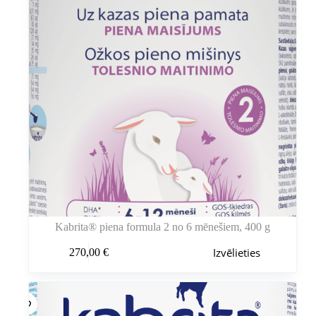
Kabrita® piena formula 2 no 6 mēnešiem, 400 g
Šim
Izvēlieties
270,00
€
produktam
ir
vairāki
varianti.
Variantus