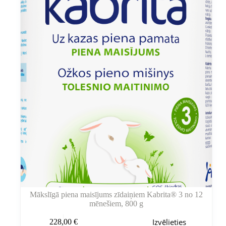
var
izvēlēties
produkta
lapā
Mākslīgā piena maisījums zīdaiņiem Kabrita® 3 no 12
mēnešiem, 800 g
Šim
Izvēlieties
228,00
€
produktam