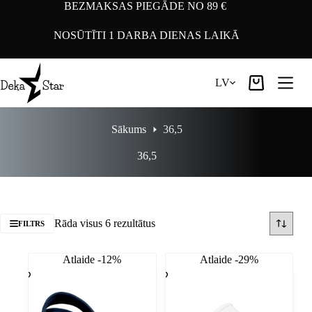
Pāriet
BEZMAKSAS PIEGĀDE NO 89 €
uz
saturu
NOSŪTĪTI 1 DARBA DIENAS LAIKĀ
LV
Iepirkumu
grozs
Sākums
36,5
36,5
Rāda visus 6 rezultātus
FILTRS
Atlaide -12%
Atlaide -29%