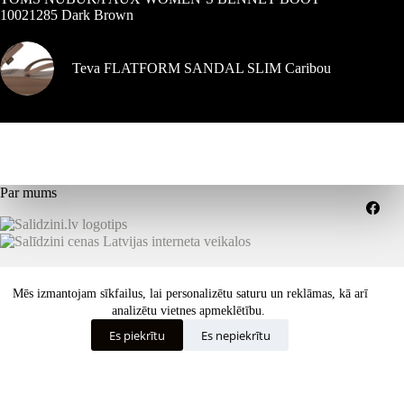
10021285 Dark Brown
Teva FLATFORM SANDAL SLIM Caribou
Par mums
Kompensācijas
Piegādes nosacījumi
Mēs izmantojam sīkfailus, lai personalizētu saturu un reklāmas, kā arī
Pakalpojumu sniegšanas noteikumi
analizētu vietnes apmeklētību.
Konfidencialitātes politika
Kā izvēlēties pareizo izmēru vai funkcijas?
Es piekrītu
Es nepiekrītu
Visos teisės saugomos © 2026 dekastar.lt - Skandinaviškas
požiūris į oro sąlygas - dizainas
ISK - tīmekļa izstrāde