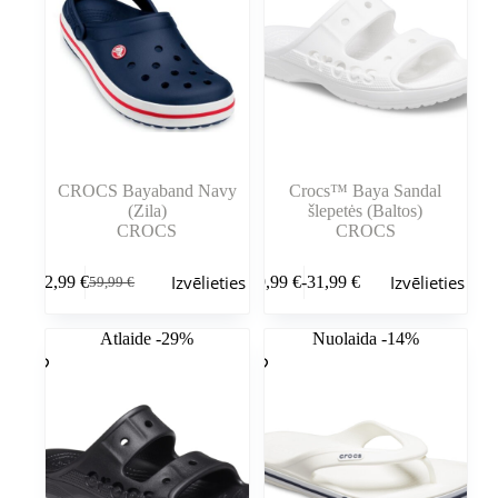
CROCS Bayaband Navy
Crocs™ Baya Sandal
(Zila)
šlepetės (Baltos)
CROCS
CROCS
Šim
Šim
Izvēlieties
Izvēlieties
52,99
€
29,99
€
-
31,99
€
59,99
€
produktam
produktam
Sākotnējā
Pašreizējā
Cenu
ir
ir
cena
cena
diapazons:
vairāki
vairāki
bija:
ir:
29,99 €
Atlaide -29%
Nuolaida -14%
varianti.
varianti.
59,99 €.
52,99 €.
līdz
Variantus
Variantus
31,99 €
var
var
izvēlēties
izvēlēties
produkta
produkta
lapā
lapā