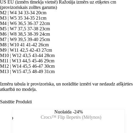
US EU (izmērs tīmekļa vietnē) Ražotāja izmērs uz etiķetes cm
(provizoriskais zolītes garums)
M2 | W4 34 33-34 20cm
M3 | W5 35 34-35 21cm
M4 | W6 36,5 36-37 22cm
M5 | W7 37,5 37-38 23cm
M6 | W8 38,5 38-39 24cm
M7 | W9 39,5 39-40 25cm
M8 | W10 41 41-42 26cm
M9 | W11 42,5 42-43 27cm
M10 | W12 43,5 43-44 28cm
M11 | W13 44,5 45-46 29cm
M12 | W14 45,5 46-47 30cm
M13 | W15 47,5 48-49 31cm
Izmēru tabula ir provizoriska, un norādītie izmēri var nedaudz atšķirties
atkarībā no modeļa.
Saistītie Produkti
Nuolaida -24%