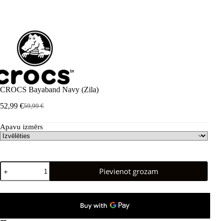
CROCS Bayaband Navy (Zila)
52,99
€
59,99
€
Sākotnējā
Pašreizējā
cena
cena
Apavu izmērs
bija:
ir:
59,99 €.
52,99 €.
CROCS
Pievienot grozam
Bayaband
Navy
(Mėlyni)
daudzums