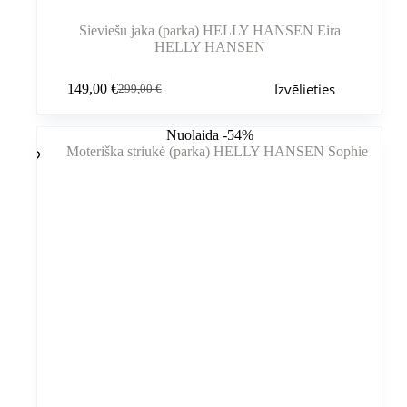
Sieviešu jaka (parka) HELLY HANSEN Eira
HELLY HANSEN
Šim
Izvēlieties
149,00
€
299,00
€
produktam
Sākotnējā
Pašreizējā
ir
cena
cena
vairāki
bija:
ir:
Nuolaida -54%
varianti.
299,00 €.
149,00 €.
Variantus
var
izvēlēties
produkta
lapā