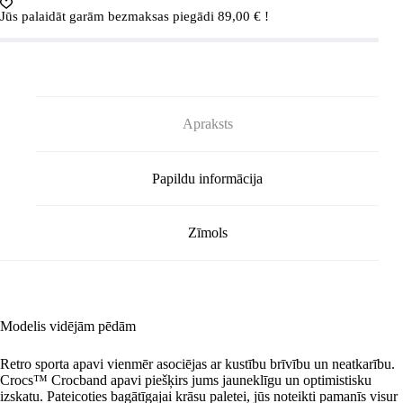
Jūs palaidāt garām bezmaksas piegādi
89,00
€
!
Apraksts
Papildu informācija
Zīmols
Modelis vidējām pēdām
Retro sporta apavi vienmēr asociējas ar kustību brīvību un neatkarību.
Crocs™ Crocband apavi piešķirs jums jauneklīgu un optimistisku
izskatu. Pateicoties bagātīgajai krāsu paletei, jūs noteikti pamanīs visur