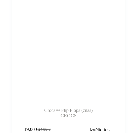
Crocs™ Flip Flops (zilas)
CROCS
Šim
Izvēlieties
19,00
€
24,99
€
produktam
Sākotnējā
Pašreizējā