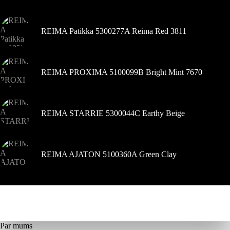
lapā
REIMA Patikka 5300277A Reima Red 3811
REIMA PROXIMA 5100099B Bright Mint 7670
REIMA STARRIE 5300044C Earthy Beige
REIMA AJATON 5100360A Green Clay
Par mums