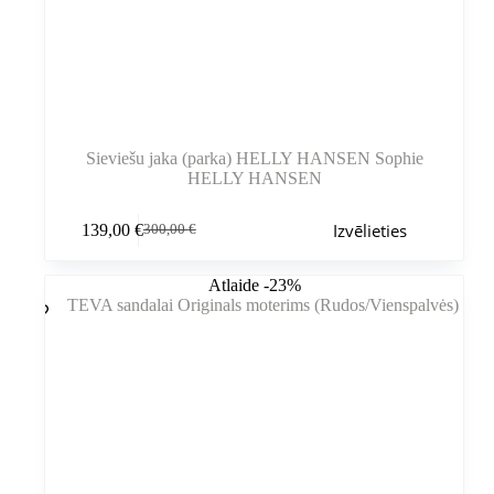
Sieviešu jaka (parka) HELLY HANSEN Sophie
HELLY HANSEN
Šim
Izvēlieties
139,00
€
300,00
€
produktam
Sākotnējā
Pašreizējā
ir
cena
cena
vairāki
bija:
ir:
Atlaide -23%
varianti.
300,00 €.
139,00 €.
Variantus
var
izvēlēties
produkta
lapā