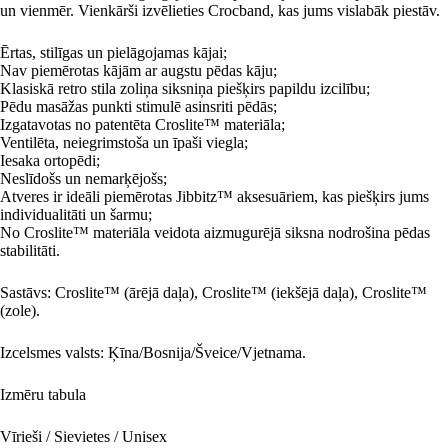
un vienmēr. Vienkārši izvēlieties Crocband, kas jums vislabāk piestāv.
Ērtas, stilīgas un pielāgojamas kājai;
Nav piemērotas kājām ar augstu pēdas kāju;
Klasiskā retro stila zoliņa siksniņa piešķirs papildu izcilību;
Pēdu masāžas punkti stimulē asinsriti pēdās;
Izgatavotas no patentēta Croslite™ materiāla;
Ventilēta, neiegrimstoša un īpaši viegla;
Iesaka ortopēdi;
Neslīdošs un nemarķējošs;
Atveres ir ideāli piemērotas Jibbitz™ aksesuāriem, kas piešķirs jums
individualitāti un šarmu;
No Croslite™ materiāla veidota aizmugurējā siksna nodrošina pēdas
stabilitāti.
Sastāvs: Croslite™ (ārējā daļa), Croslite™ (iekšējā daļa), Croslite™
(zole).
Izcelsmes valsts: Ķīna/Bosnija/Šveice/Vjetnama.
Izmēru tabula
Vīrieši / Sievietes / Unisex