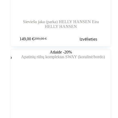
Sieviešu jaka (parka) HELLY HANSEN Eira
HELLY HANSEN
Šim
Izvēlieties
149,00
€
299,00
€
produktam
Sākotnējā
Pašreizējā
ir
cena
cena
vairāki
bija:
ir:
Atlaide -20%
varianti.
299,00 €.
149,00 €.
Variantus
var
izvēlēties
produkta
lapā