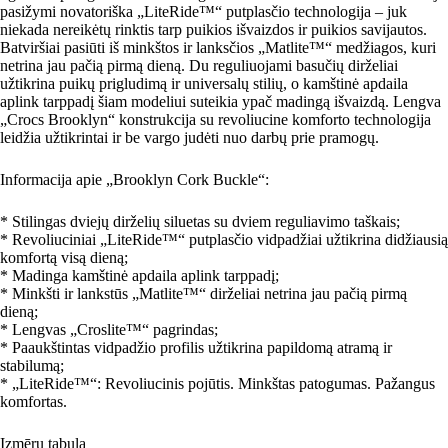
pasižymi novatoriška „LiteRide™“ putplasčio technologija – juk
niekada nereikėtų rinktis tarp puikios išvaizdos ir puikios savijautos.
Batviršiai pasiūti iš minkštos ir lanksčios „Matlite™“ medžiagos, kuri
netrina jau pačią pirmą dieną. Du reguliuojami basučių dirželiai
užtikrina puikų prigludimą ir universalų stilių, o kamštinė apdaila
aplink tarppadį šiam modeliui suteikia ypač madingą išvaizdą. Lengva
„Crocs Brooklyn“ konstrukcija su revoliucine komforto technologija
leidžia užtikrintai ir be vargo judėti nuo darbų prie pramogų.
Informacija apie „Brooklyn Cork Buckle“:
* Stilingas dviejų dirželių siluetas su dviem reguliavimo taškais;
* Revoliuciniai „LiteRide™“ putplasčio vidpadžiai užtikrina didžiausią
komfortą visą dieną;
* Madinga kamštinė apdaila aplink tarppadį;
* Minkšti ir lankstūs „Matlite™“ dirželiai netrina jau pačią pirmą
dieną;
* Lengvas „Croslite™“ pagrindas;
* Paaukštintas vidpadžio profilis užtikrina papildomą atramą ir
stabilumą;
* „LiteRide™“: Revoliucinis pojūtis. Minkštas patogumas. Pažangus
komfortas.
Izmēru tabula