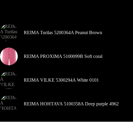
var
izvēlēties
Pašlaik populārs
produkta
lapā
REIMA Turilas 5200364A Peanut Brown
REIMA PROXIMA 5100099B Soft coral
REIMA VILKE 5300294A White 0101
REIMA HOHTAVA 5100358A Deep purple 4962