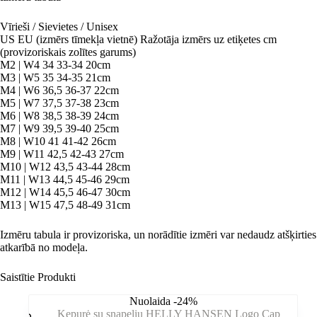
Vīrieši / Sievietes / Unisex
US EU (izmērs tīmekļa vietnē) Ražotāja izmērs uz etiķetes cm
(provizoriskais zolītes garums)
M2 | W4 34 33-34 20cm
M3 | W5 35 34-35 21cm
M4 | W6 36,5 36-37 22cm
M5 | W7 37,5 37-38 23cm
M6 | W8 38,5 38-39 24cm
M7 | W9 39,5 39-40 25cm
M8 | W10 41 41-42 26cm
M9 | W11 42,5 42-43 27cm
M10 | W12 43,5 43-44 28cm
M11 | W13 44,5 45-46 29cm
M12 | W14 45,5 46-47 30cm
M13 | W15 47,5 48-49 31cm
Izmēru tabula ir provizoriska, un norādītie izmēri var nedaudz atšķirties
atkarībā no modeļa.
Saistītie Produkti
Nuolaida -24%