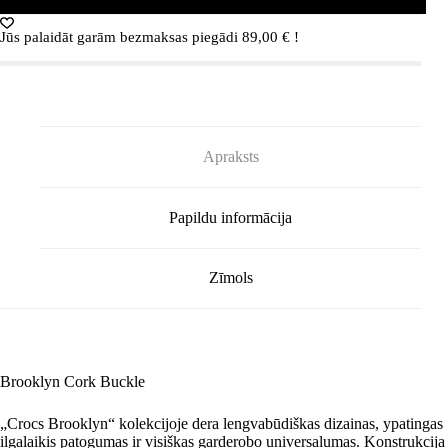
daudzums
Jūs palaidāt garām bezmaksas piegādi
89,00
€
!
Apraksts
Papildu informācija
Zīmols
Brooklyn Cork Buckle
„Crocs Brooklyn“ kolekcijoje dera lengvabūdiškas dizainas, ypatingas
ilgalaikis patogumas ir visiškas garderobo universalumas. Konstrukcija