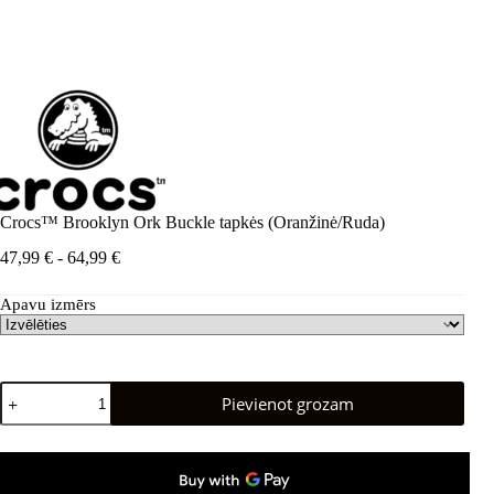
Crocs™ Brooklyn Ork Buckle tapkės (Oranžinė/Ruda)
Cenu
47,99
€
-
64,99
€
diapazons:
47,99 €
Apavu izmērs
līdz
64,99 €
Crocs™
Pievienot grozam
Brooklyn
Ork
Buckle
tapkės
(Oranžinė/Ruda)