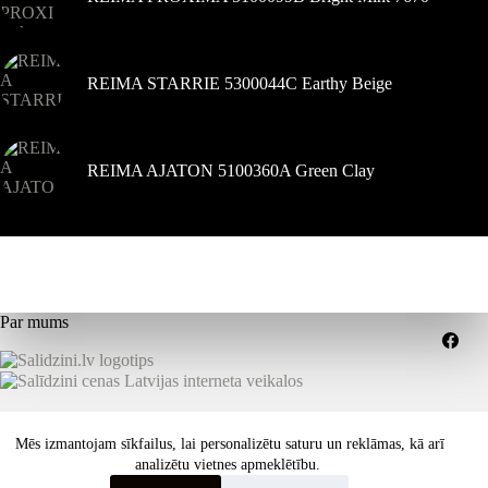
REIMA STARRIE 5300044C Earthy Beige
REIMA AJATON 5100360A Green Clay
Par mums
Kompensācijas
Piegādes nosacījumi
Mēs izmantojam sīkfailus, lai personalizētu saturu un reklāmas, kā arī
Pakalpojumu sniegšanas noteikumi
analizētu vietnes apmeklētību.
Konfidencialitātes politika
Kā izvēlēties pareizo izmēru vai funkcijas?