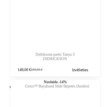
Didriksona parks Tanya 3
DIDRICKSON
Šim
Izvēlieties
149,00
€
199,95
€
produktam
Sākotnējā
Pašreizējā
ir
cena
cena
vairāki
bija:
ir:
Nuolaida -14%
varianti.
199,95 €.
149,00 €.
Variantus
var
izvēlēties
produkta
lapā