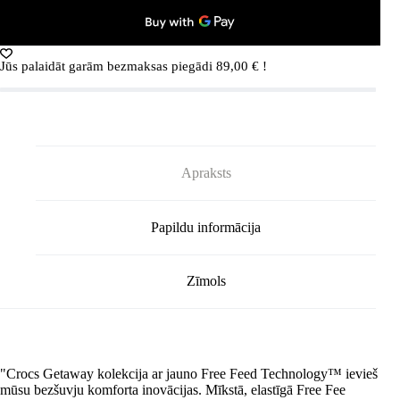
šlepetės
(Žalios)
daudzums
Jūs palaidāt garām bezmaksas piegādi
89,00
€
!
Apraksts
Papildu informācija
Zīmols
"Crocs Getaway kolekcija ar jauno Free Feed Technology™ ievieš
mūsu bezšuvju komforta inovācijas. Mīkstā, elastīgā Free Fee