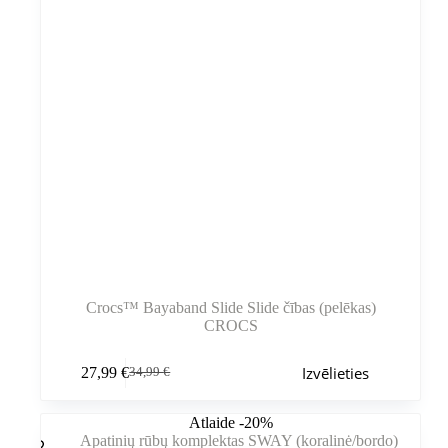
Crocs™ Bayaband Slide Slide čības (pelēkas)
CROCS
Šim
Izvēlieties
27,99
€
34,99
€
produktam
Sākotnējā
Pašreizējā
ir
cena
cena
vairāki
bija:
ir:
Atlaide -20%
varianti.
34,99 €.
27,99 €.
Variantus