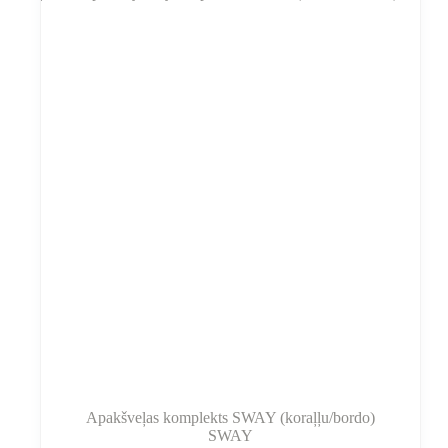
var
izvēlēties
produkta
lapā
Apakšveļas komplekts SWAY (koraļļu/bordo)
SWAY