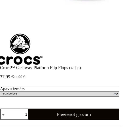
Crocs™ Getaway Platform Flip Flops (zaļas)
37,99
€
44,99
€
Sākotnējā
Pašreizējā
cena
cena
Apavu izmērs
bija:
ir:
44,99 €.
37,99 €.
Crocs™
Pievienot grozam
Getaway
Platform
Flip