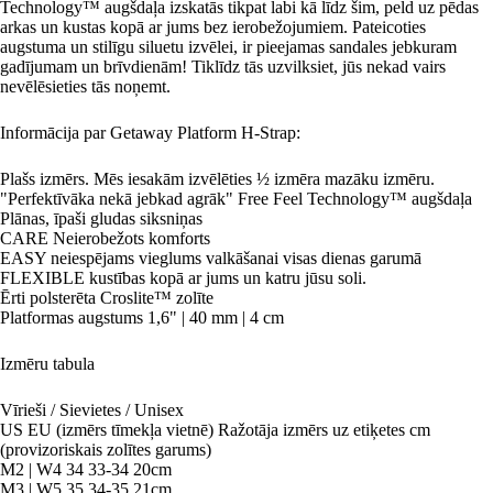
Technology™ augšdaļa izskatās tikpat labi kā līdz šim, peld uz pēdas
arkas un kustas kopā ar jums bez ierobežojumiem. Pateicoties
augstuma un stilīgu siluetu izvēlei, ir pieejamas sandales jebkuram
gadījumam un brīvdienām! Tiklīdz tās uzvilksiet, jūs nekad vairs
nevēlēsieties tās noņemt.
Informācija par Getaway Platform H-Strap:
Plašs izmērs. Mēs iesakām izvēlēties ½ izmēra mazāku izmēru.
"Perfektīvāka nekā jebkad agrāk" Free Feel Technology™ augšdaļa
Plānas, īpaši gludas siksniņas
CARE Neierobežots komforts
EASY neiespējams vieglums valkāšanai visas dienas garumā
FLEXIBLE kustības kopā ar jums un katru jūsu soli.
Ērti polsterēta Croslite™ zolīte
Platformas augstums 1,6" | 40 mm | 4 cm
Izmēru tabula
Vīrieši / Sievietes / Unisex
US EU (izmērs tīmekļa vietnē) Ražotāja izmērs uz etiķetes cm
(provizoriskais zolītes garums)
M2 | W4 34 33-34 20cm
M3 | W5 35 34-35 21cm