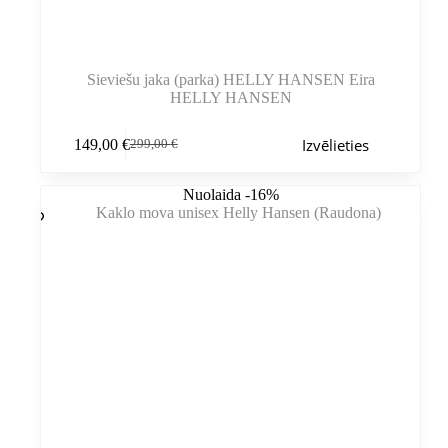
Sieviešu jaka (parka) HELLY HANSEN Eira
HELLY HANSEN
Šim
Izvēlieties
149,00
€
299,00
€
produktam
Sākotnējā
Pašreizējā
ir
cena
cena
vairāki
bija:
ir:
Nuolaida -16%
varianti.
299,00 €.
149,00 €.
Variantus
var
izvēlēties
produkta
lapā