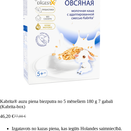
Kabrita® auzu piena biezputra no 5 mēnešiem 180 g 7 gabali
(Kabrita-box)
46,20
€
77,00
€
Sākotnējā
Pašreizējā
cena
cena
Izgatavots no kazas piena, kas iegūts Holandes saimniecībā.
bija:
ir: