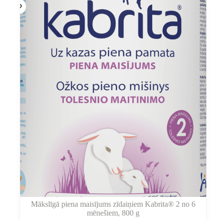
Variantus
var
izvēlēties
produkta
lapā
Mākslīgā piena maisījums zīdaiņiem Kabrita® 2 no 6
mēnešiem, 800 g