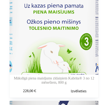
Mākslīgā piena maisījums zīdaiņiem Kabrita® 3 no 12
mēnešiem, 800 g
Šim
Izvēlieties
228,00
€
produktam
ir
vairāki
varianti.