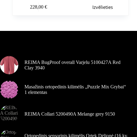
Šim
Izvēlieties
228,00
€
produktam
ir
vairāki
varianti.
Variantus
var
izvēlēties
Pašlaik populārs
produkta
lapā
REIMA BugProof overall Varjelu 5100427A Red
Clay 3940
Masažinis ortopedinis kilimėlis „Puzzle Mix Grybai“
1 elementas
REIMA Collari 5200490A Melange grey 9150
Ortopedinis sensorinis kilimėlis Ortek Dėlionė (16 kv.