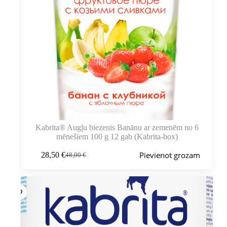
Kabrita® Augļu biezenis Banānu ar zemenēm no 6
mēnešiem 100 g 12 gab (Kabrita-box)
Pievienot grozam
28,50
€
48,00
€
Sākotnējā
Pašreizējā
cena
cena
bija:
ir:
48,00 €.
28,50 €.