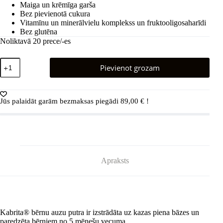
Maiga un krēmīga garša
77,00 €.
46,20 €.
Bez pievienotā cukura
Vitamīnu un minerālvielu komplekss un fruktooligosaharīdi
Bez glutēna
Noliktavā 20 prece/-es
Kabrita®
Pievienot grozam
avižų
pieno
košė
nuo
Jūs palaidāt garām bezmaksas piegādi
89,00
€
!
5
mėnesių
180
g
7
vnt.
(Kabrita-
Apraksts
box)
daudzums
Kabrita® bērnu auzu putra ir izstrādāta uz kazas piena bāzes un
paredzēta bērniem no 5 mēnešu vecuma.