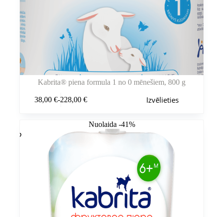
Kabrita® piena formula 1 no 0 mēnešiem, 800 g
Šim
Izvēlieties
38,00
€
-
228,00
€
produktam
Cenu
ir
diapazons:
vairāki
38,00 €
Nuolaida -41%
varianti.
līdz
Variantus
228,00 €
var
izvēlēties
produkta
lapā