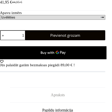
41,95
€
44,95
€
Sākotnējā
Pašreizējā
cena
cena
Apavu izmērs
bija:
ir:
44,95 €.
41,95 €.
REIMA
Pievienot grozam
Ankka
lietaus
batai
(Mėlyni)
daudzums
Jūs palaidāt garām bezmaksas piegādi
89,00
€
!
Apraksts
Papildu informācija