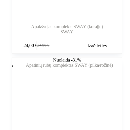
Apakšveļas komplekts SWAY (koraļļu)
SWAY
Šim
Izvēlieties
24,00
€
34,90
€
produktam
Sākotnējā
Pašreizējā
ir
cena
cena
vairāki
bija:
ir:
Nuolaida -31%
varianti.
34,90 €.
24,00 €.
Variantus
var
izvēlēties
produkta
lapā