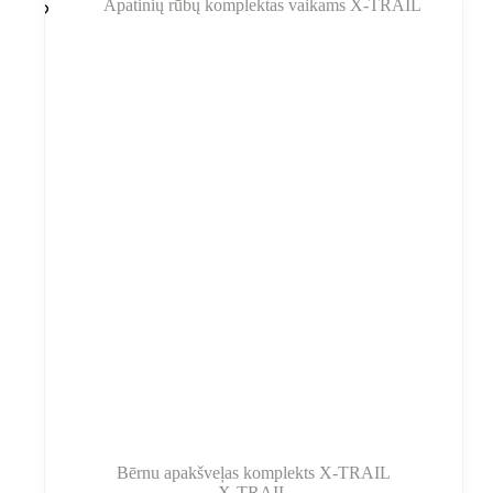
Variantus
var
izvēlēties
produkta
lapā
Bērnu apakšveļas komplekts X-TRAIL
X-TRAIL