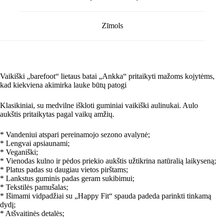
Zīmols
Vaikiški „barefoot“ lietaus batai „Ankka“ pritaikyti mažoms kojytėms,
kad kiekviena akimirka lauke būtų patogi
Klasikiniai, su medvilne iškloti guminiai vaikiški aulinukai. Aulo
aukštis pritaikytas pagal vaikų amžių.
* Vandeniui atspari pereinamojo sezono avalynė;
* Lengvai apsiaunami;
* Veganiški;
* Vienodas kulno ir pėdos priekio aukštis užtikrina natūralią laikyseną;
* Platus padas su daugiau vietos pirštams;
* Lankstus guminis padas geram sukibimui;
* Tekstilės pamušalas;
* Išimami vidpadžiai su „Happy Fit“ spauda padeda parinkti tinkamą
dydį;
* Atšvaitinės detalės;