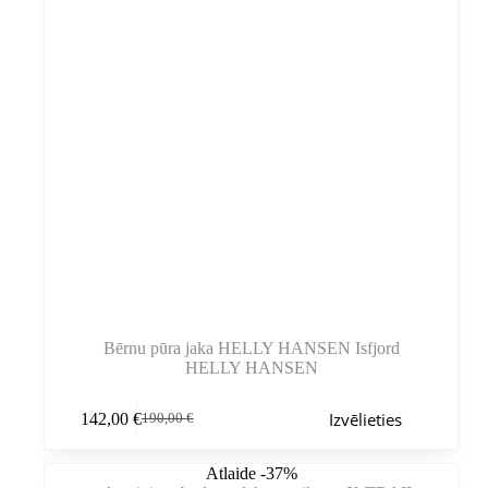
Bērnu pūra jaka HELLY HANSEN Isfjord
HELLY HANSEN
Šim
Izvēlieties
142,00
€
190,00
€
produktam
Sākotnējā
Pašreizējā
ir
cena
cena
vairāki
bija:
ir:
Atlaide -37%
varianti.
190,00 €.
142,00 €.