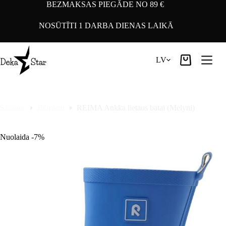
Pāriet
BEZMAKSAS PIEGĀDE NO 89 €
uz
saturu
NOSŪTĪTI 1 DARBA DIENAS LAIKĀ
LV
Iepirkumu
grozs
Sākums
Bērniem
REIMA Ankka lietaus batai (Mėlyni)
Nuolaida -7%