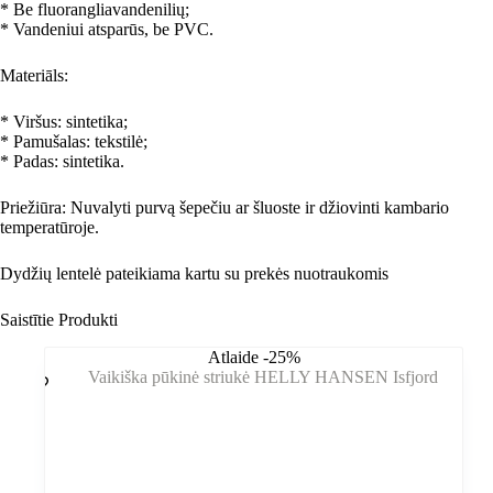
* Be fluorangliavandenilių;
* Vandeniui atsparūs, be PVC.
Materiāls:
* Viršus: sintetika;
* Pamušalas: tekstilė;
* Padas: sintetika.
Priežiūra: Nuvalyti purvą šepečiu ar šluoste ir džiovinti kambario
temperatūroje.
Dydžių lentelė pateikiama kartu su prekės nuotraukomis
Saistītie Produkti
Atlaide -25%