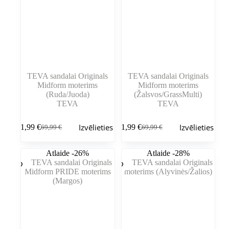
TEVA sandalai Originals
TEVA sandalai Originals
Midform moterims
Midform moterims
(Ruda/Juoda)
(Žalsvos/GrassMulti)
TEVA
TEVA
Šim
Šim
Izvēlieties
Izvēlieties
51,99
€
51,99
€
69,99
€
69,99
€
produktam
produktam
Sākotnējā
Pašreizējā
Sākotnējā
Pašreizējā
ir
ir
cena
cena
cena
cena
vairāki
vairāki
bija:
ir:
bija:
ir:
Atlaide -26%
Atlaide -28%
varianti.
varianti.
69,99 €.
51,99 €.
69,99 €.
51,99 €.
Variantus
Variantus
var
var
izvēlēties
izvēlēties
produkta
produkta
lapā
lapā