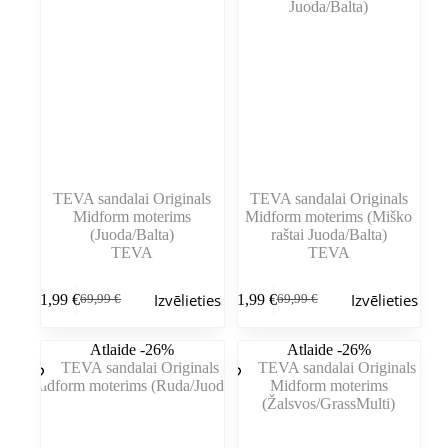
izvēlēties
izvēlēties
produkta
produkta
lapā
lapā
TEVA sandalai Originals
TEVA sandalai Originals
Midform moterims
Midform moterims (Miško
(Juoda/Balta)
raštai Juoda/Balta)
TEVA
TEVA
Šim
Šim
Izvēlieties
Izvēlieties
51,99
€
51,99
€
69,99
€
69,99
€
produktam
produktam
Sākotnējā
Pašreizējā
Sākotnējā
Pašreizējā
ir
ir
cena
cena
cena
cena
vairāki
vairāki
bija:
ir:
bija:
ir:
Atlaide -26%
Atlaide -26%
varianti.
varianti.
69,99 €.
51,99 €.
69,99 €.
51,99 €.
Variantus
Variantus
var
var
izvēlēties
izvēlēties
produkta
produkta
lapā
lapā