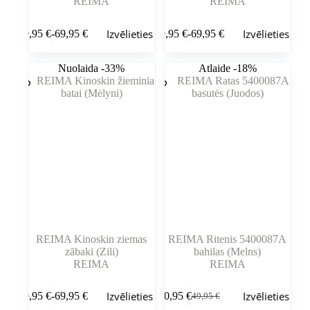
REIMA
REIMA
Šim
Šim
Izvēlieties
Izvēlieties
59,95
€
-
69,95
€
59,95
€
-
69,95
€
produktam
produktam
Cenu
Cenu
ir
ir
diapazons:
diapazons:
vairāki
vairāki
59,95 €
59,95 €
Nuolaida -33%
Atlaide -18%
varianti.
varianti.
līdz
līdz
Variantus
Variantus
69,95 €
69,95 €
var
var
izvēlēties
izvēlēties
produkta
produkta
lapā
lapā
REIMA Kinoskin ziemas
REIMA Ritenis 5400087A
zābaki (Zili)
bahilas (Melns)
REIMA
REIMA
Šim
Šim
Izvēlieties
Izvēlieties
59,95
€
-
69,95
€
40,95
€
49,95
€
produktam
produktam
Cenu
Sākotnējā
Pašreizējā