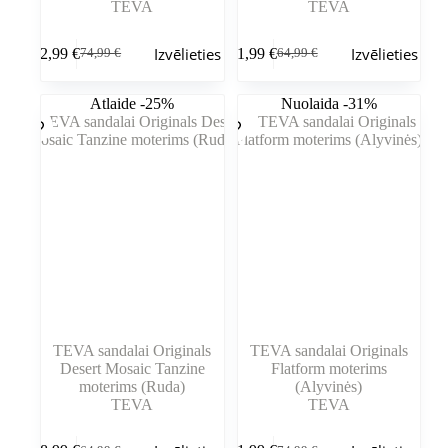
TEVA
TEVA
Šim
Šim
Izvēlieties
Izvēlieties
62,99
€
51,99
€
74,99
€
64,99
€
produktam
produktam
Sākotnējā
Pašreizējā
Sākotnējā
Pašreizējā
ir
ir
cena
cena
cena
cena
vairāki
vairāki
bija:
ir:
bija:
ir:
Atlaide -25%
Nuolaida -31%
varianti.
varianti.
74,99 €.
62,99 €.
64,99 €.
51,99 €.
Variantus
Variantus
var
var
izvēlēties
izvēlēties
produkta
produkta
lapā
lapā
TEVA sandalai Originals
TEVA sandalai Originals
Desert Mosaic Tanzine
Flatform moterims
moterims (Ruda)
(Alyvinės)
TEVA
TEVA
Šim
Šim