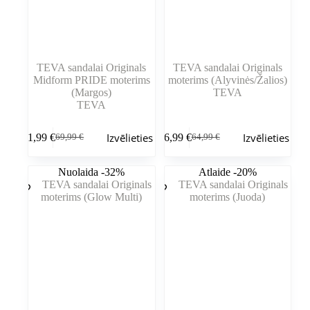
TEVA sandalai Originals
TEVA sandalai Originals
Midform PRIDE moterims
moterims (Alyvinės/Žalios)
(Margos)
TEVA
TEVA
Šim
Šim
Izvēlieties
Izvēlieties
51,99
€
46,99
€
69,99
€
64,99
€
produktam
produktam
Sākotnējā
Pašreizējā
Sākotnējā
Pašreizējā
ir
ir
cena
cena
cena
cena
vairāki
vairāki
bija:
ir:
bija:
ir:
Nuolaida -32%
Atlaide -20%
varianti.
varianti.
69,99 €.
51,99 €.
64,99 €.
46,99 €.
Variantus
Variantus
var
var
izvēlēties
izvēlēties
produkta
produkta
lapā
lapā