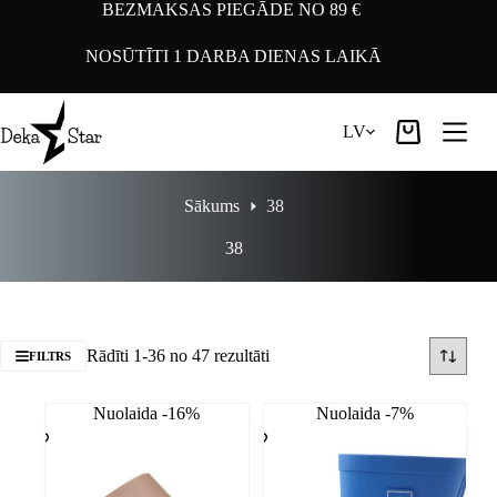
Pāriet
BEZMAKSAS PIEGĀDE NO 89 €
uz
saturu
NOSŪTĪTI 1 DARBA DIENAS LAIKĀ
LV
Iepirkumu
grozs
Sākums
38
38
Rādīti 1-36 no 47 rezultāti
FILTRS
Nuolaida -16%
Nuolaida -7%