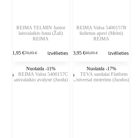
REIMA TELMIN Junior
REIMA Valoa 5400157B
laisvalaikio batai (Žali)
ikdienas apavi (Melni)
REIMA
REIMA
Šim
Šim
Izvēlieties
Izvēlieties
71,95
€
53,95
€
79,95
€
69,95
€
produktam
produktam
Sākotnējā
Pašreizējā
Sākotnējā
Pašreizējā
ir
ir
cena
cena
cena
cena
vairāki
vairāki
bija:
ir:
bija:
ir:
Nuolaida -11%
Nuolaida -17%
varianti.
varianti.
79,95 €.
71,95 €.
69,95 €.
53,95 €.
Variantus
Variantus
var
var
izvēlēties
izvēlēties
produkta
produkta
lapā
lapā