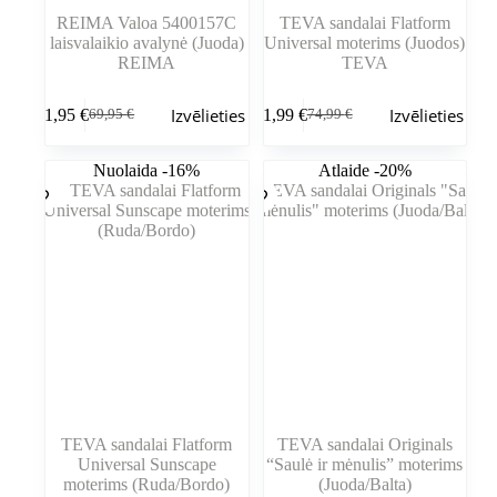
REIMA Valoa 5400157C
TEVA sandalai Flatform
laisvalaikio avalynė (Juoda)
Universal moterims (Juodos)
REIMA
TEVA
Šim
Šim
Izvēlieties
Izvēlieties
61,95
€
61,99
€
69,95
€
74,99
€
produktam
produktam
Sākotnējā
Pašreizējā
Sākotnējā
Pašreizējā
ir
ir
cena
cena
cena
cena
vairāki
vairāki
bija:
ir:
bija:
ir:
Nuolaida -16%
Atlaide -20%
varianti.
varianti.
69,95 €.
61,95 €.
74,99 €.
61,99 €.
Variantus
Variantus
var
var
izvēlēties
izvēlēties
produkta
produkta
lapā
lapā
TEVA sandalai Flatform
TEVA sandalai Originals
Universal Sunscape
“Saulė ir mėnulis” moterims
moterims (Ruda/Bordo)
(Juoda/Balta)