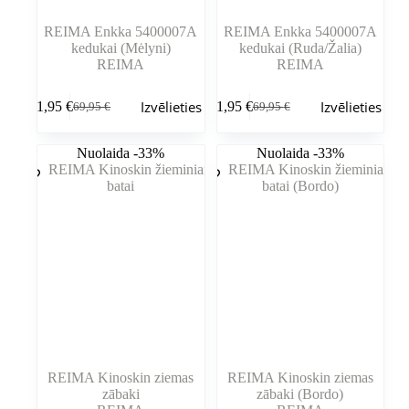
REIMA Enkka 5400007A
REIMA Enkka 5400007A
kedukai (Mėlyni)
kedukai (Ruda/Žalia)
REIMA
REIMA
Šim
Šim
Izvēlieties
Izvēlieties
61,95
€
61,95
€
69,95
€
69,95
€
produktam
produktam
Sākotnējā
Pašreizējā
Sākotnējā
Pašreizējā
ir
ir
cena
cena
cena
cena
vairāki
vairāki
bija:
ir:
bija:
ir:
Nuolaida -33%
Nuolaida -33%
varianti.
varianti.
69,95 €.
61,95 €.
69,95 €.
61,95 €.
Variantus
Variantus
var
var
izvēlēties
izvēlēties
produkta
produkta
lapā
lapā
REIMA Kinoskin ziemas
REIMA Kinoskin ziemas
zābaki
zābaki (Bordo)