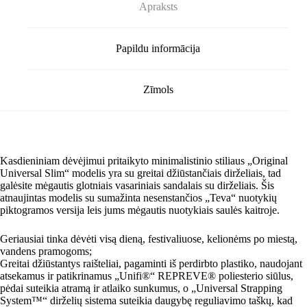
Apraksts
Papildu informācija
Zīmols
Kasdieniniam dėvėjimui pritaikyto minimalistinio stiliaus „Original
Universal Slim“ modelis yra su greitai džiūstančiais dirželiais, tad
galėsite mėgautis glotniais vasariniais sandalais su dirželiais. Šis
atnaujintas modelis su sumažinta nesenstančios „Teva“ nuotykių
piktogramos versija leis jums mėgautis nuotykiais saulės kaitroje.
Geriausiai tinka dėvėti visą dieną, festivaliuose, kelionėms po miestą,
vandens pramogoms;
Greitai džiūstantys raišteliai, pagaminti iš perdirbto plastiko, naudojant
atsekamus ir patikrinamus „Unifi®“ REPREVE® poliesterio siūlus,
pėdai suteikia atramą ir atlaiko sunkumus, o „Universal Strapping
System™“ dirželių sistema suteikia daugybę reguliavimo taškų, kad