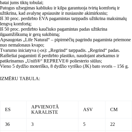
batai jums tiktų tobulai;
Patogus užsegimas kabliuku ir kilpa garantuoja tvirtą komfortą ir
užtikrina, kad avalynę apsiausite ir nusiausite akimirksniu;
Iš 30 proc. perdirbto EVA pagamintas tarppadis užtikrina maksimalų
lengvą komfortą;
Iš 50 proc. perdirbto kaučiuko pagamintas padas užtikrina
ilgaamžiškumą ir gerą sukibimą;
Apsaugotas „Life Natural“ – pipirmėčių pagrindu pagaminta priemone
nuo nemalonaus kvapo;
Tvarumo iniciatyva (-os): „Regrind“ tarppadis. „Regrind“ padas.
Raišteliai pagaminti iš perdirbto plastiko, naudojant atsekamus ir
patikrinamus „Unifi®“ REPREVE® poliesterio siūlus;
Vieno 5 dydžio moteriško, 8 dydžio vyriško (JK) bato svoris – 156 g.
IZMĒRU TABULA:
APVIENOTĀ
ES
ASV
CM
KARALISTE
36
3
5
22