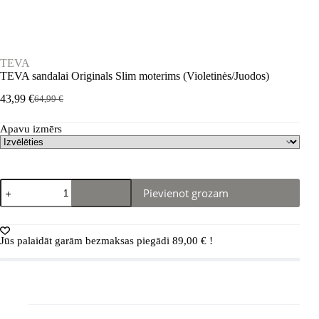
TEVA
TEVA sandalai Originals Slim moterims (Violetinės/Juodos)
43,99
€
64,99
€
Sākotnējā
Pašreizējā
cena
cena
Apavu izmērs
bija:
ir:
64,99 €.
43,99 €.
TEVA
Pievienot grozam
sandalai
Originals
Slim
moterims
Jūs palaidāt garām bezmaksas piegādi
89,00
€
!
(Violetinės/Juodos)
daudzums