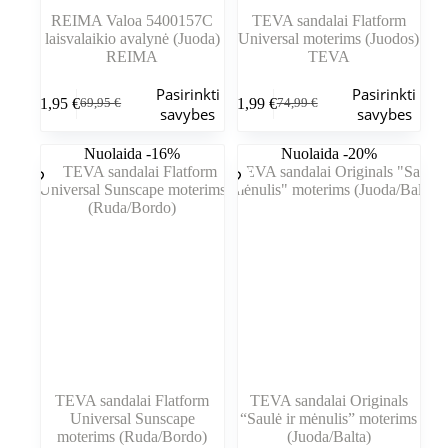
REIMA Valoa 5400157C
TEVA sandalai Flatform
laisvalaikio avalynė (Juoda)
Universal moterims (Juodos)
REIMA
TEVA
Šis
Šis
Pasirinkti
Pasirinkti
61,95
€
61,99
€
69,95
€
74,99
€
produktas
produktas
Pradinė
Dabartinė
Pradinė
Dabartinė
savybes
savybes
turi
turi
kaina
kaina
kaina
kaina
kelis
kelis
buvo:
yra:
buvo:
yra:
Nuolaida -16%
Nuolaida -20%
variantus.
variantus.
69,95 €.
61,95 €.
74,99 €.
61,99 €.
Variantus
Variantus
galite
galite
pasirinkti
pasirinkti
gaminio
gaminio
puslapyje
puslapyje
TEVA sandalai Flatform
TEVA sandalai Originals
Universal Sunscape
“Saulė ir mėnulis” moterims
moterims (Ruda/Bordo)
(Juoda/Balta)