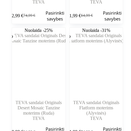
TEVA
TEVA
Šis
Šis
Pasirinkti
Pasirinkti
62,99
€
51,99
€
74,99
€
64,99
€
produktas
produktas
Pradinė
Dabartinė
Pradinė
Dabartinė
savybes
savybes
turi
turi
kaina
kaina
kaina
kaina
kelis
kelis
buvo:
yra:
buvo:
yra:
Nuolaida -25%
Nuolaida -31%
variantus.
variantus.
74,99 €.
62,99 €.
64,99 €.
51,99 €.
Variantus
Variantus
galite
galite
pasirinkti
pasirinkti
gaminio
gaminio
puslapyje
puslapyje
TEVA sandalai Originals
TEVA sandalai Originals
Desert Mosaic Tanzine
Flatform moterims
moterims (Ruda)
(Alyvinės)
TEVA
TEVA
Šis
Šis
Pasirinkti
Pasirinkti