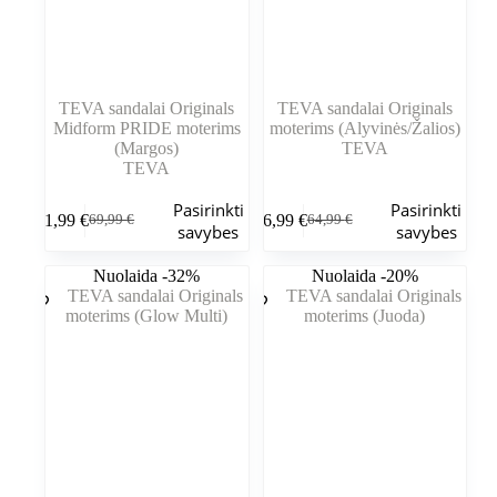
TEVA sandalai Originals
TEVA sandalai Originals
Midform PRIDE moterims
moterims (Alyvinės/Žalios)
(Margos)
TEVA
TEVA
Šis
Šis
Pasirinkti
Pasirinkti
51,99
€
46,99
€
69,99
€
64,99
€
produktas
produktas
Pradinė
Dabartinė
Pradinė
Dabartinė
savybes
savybes
turi
turi
kaina
kaina
kaina
kaina
kelis
kelis
buvo:
yra:
buvo:
yra:
Nuolaida -32%
Nuolaida -20%
variantus.
variantus.
69,99 €.
51,99 €.
64,99 €.
46,99 €.
Variantus
Variantus
galite
galite
pasirinkti
pasirinkti
gaminio
gaminio
puslapyje
puslapyje