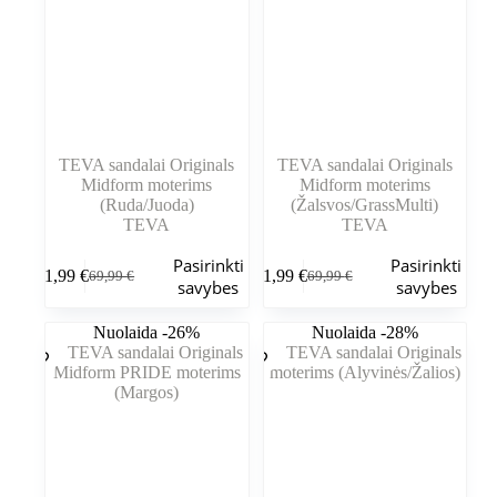
TEVA sandalai Originals
TEVA sandalai Originals
Midform moterims
Midform moterims
(Ruda/Juoda)
(Žalsvos/GrassMulti)
TEVA
TEVA
Šis
Šis
Pasirinkti
Pasirinkti
51,99
€
51,99
€
69,99
€
69,99
€
produktas
produktas
Pradinė
Dabartinė
Pradinė
Dabartinė
savybes
savybes
turi
turi
kaina
kaina
kaina
kaina
kelis
kelis
buvo:
yra:
buvo:
yra:
Nuolaida -26%
Nuolaida -28%
variantus.
variantus.
69,99 €.
51,99 €.
69,99 €.
51,99 €.
Variantus
Variantus
galite
galite
pasirinkti
pasirinkti
gaminio
gaminio
puslapyje
puslapyje