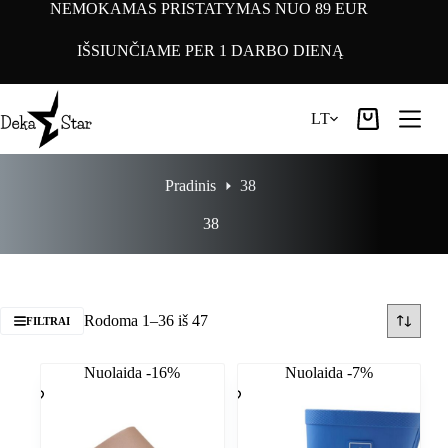
Pereiti
NEMOKAMAS PRISTATYMAS NUO 89 EUR
prie
turinio
IŠSIUNČIAME PER 1 DARBO DIENĄ
LT
Pirkinių
krepšelis
Pradinis
38
38
Rodoma 1–36 iš 47
FILTRAI
Nuolaida -16%
Nuolaida -7%