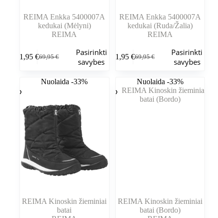
REIMA Enkka 5400007A
REIMA Enkka 5400007A
kedukai (Mėlyni)
kedukai (Ruda/Žalia)
REIMA
REIMA
Šis
Šis
Pasirinkti
Pasirinkti
61,95
€
61,95
€
69,95
€
69,95
€
produktas
produktas
Pradinė
Dabartinė
Pradinė
Dabartinė
savybes
savybes
turi
turi
kaina
kaina
kaina
kaina
kelis
kelis
buvo:
yra:
buvo:
yra:
Nuolaida -33%
Nuolaida -33%
variantus.
variantus.
69,95 €.
61,95 €.
69,95 €.
61,95 €.
Variantus
Variantus
galite
galite
pasirinkti
pasirinkti
gaminio
gaminio
puslapyje
puslapyje
REIMA Kinoskin žieminiai
REIMA Kinoskin žieminiai
batai
batai (Bordo)