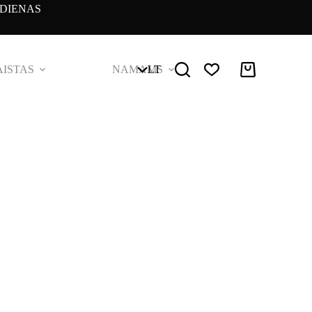
DIENAS
ISTAS
NAMAMS
LT
Pirkinių
krepšelis