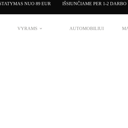
TATYMAS NUO 89 EUR IŠSIUNČIAME PER 1-2 DARBO 
VYRAMS
AUTOMOBILIUI
MA