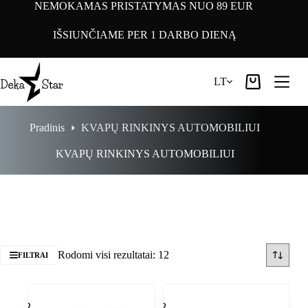
Pereiti
NEMOKAMAS PRISTATYMAS NUO 89 EUR
prie
turinio
IŠSIUNČIAME PER 1 DARBO DIENĄ
LT
Pirkinių
krepšelis
Pradinis
KVAPŲ RINKINYS AUTOMOBILIUI
KVAPŲ RINKINYS AUTOMOBILIUI
Rodomi visi rezultatai: 12
FILTRAI