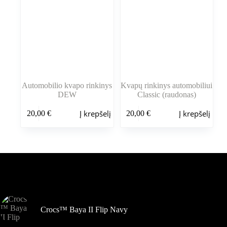
Automobilio kvapo rinkinys
Kvapų rinkinys automobiliui
DEW
Classic (raudonas)
Į krepšelį
Į krepšelį
20,00
€
20,00
€
Šiuo metu populiaru
Crocs™ Baya II Flip Navy