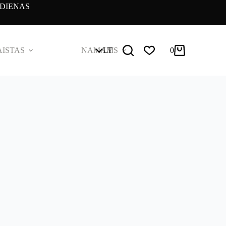
DIENAS
ISTAS
NAMAMS
LT
0
Pirkinių
krepšelis