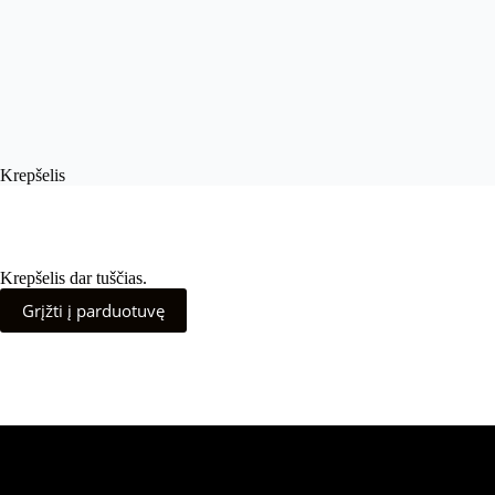
Krepšelis
Krepšelis dar tuščias.
Grįžti į parduotuvę
Šiuo metu populiaru