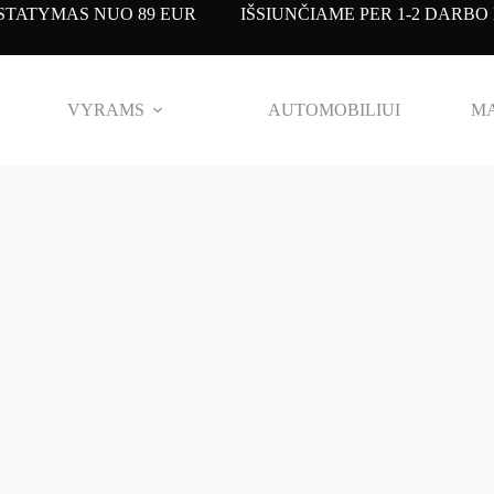
TATYMAS NUO 89 EUR IŠSIUNČIAME PER 1-2 DARBO 
VYRAMS
AUTOMOBILIUI
MA