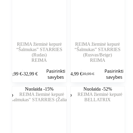
REIMA žieminė kepurė
REIMA žieminė kepurė
“Šalmukas” STARRIES
“Šalmukas” STARRIES
(Rudas)
(Rusvas/Beige)
REIMA
REIMA
Šis
Šis
Pasirinkti
Pasirinkti
30,99
€
-
32,99
€
34,99
€
39,99
€
produktas
produktas
Kainų
Pradinė
Dabartinė
savybes
savybes
turi
turi
intervalas:
kaina
kaina
kelis
kelis
Nuo
buvo:
yra:
Nuolaida -15%
Nuolaida -52%
variantus.
variantus.
30,99 €
39,99 €.
34,99 €.
Variantus
Variantus
iki
galite
galite
32,99 €
pasirinkti
pasirinkti
gaminio
gaminio
puslapyje
puslapyje