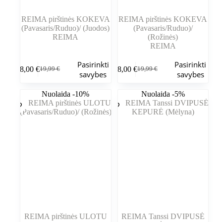
REIMA pirštinės KOKEVA
REIMA pirštinės KOKEVA
(Pavasaris/Ruduo)/ (Juodos)
(Pavasaris/Ruduo)/
REIMA
(Rožinės)
REIMA
Šis
Šis
Pasirinkti
Pasirinkti
18,00
€
18,00
€
19,99
€
19,99
€
produktas
produktas
Pradinė
Dabartinė
Pradinė
Dabartinė
savybes
savybes
turi
turi
kaina
kaina
kaina
kaina
kelis
kelis
buvo:
yra:
buvo:
yra:
Nuolaida -10%
Nuolaida -5%
variantus.
variantus.
19,99 €.
18,00 €.
19,99 €.
18,00 €.
Variantus
Variantus
galite
galite
pasirinkti
pasirinkti
gaminio
gaminio
puslapyje
puslapyje
REIMA pirštinės ULOTU
REIMA Tanssi DVIPUSĖ