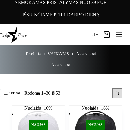
Pereiti
NEMOKAMAS PRISTATYMAS NUO 89 EUR
prie
turinio
IŠSIUNČIAME PER 1 DARBO DIENĄ
LT
Pirkinių
krepšelis
Pradinis
VAIKAMS
Aksesuarai
Aksesuarai
Rodoma 1–36 iš 53
FILTRAI
Nuolaida -16%
Nuolaida -16%
NAUJAS
NAUJAS