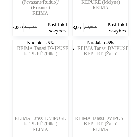
(Pavasaris/Ruduo)/
KEPURĖ (Mėlyna)
(Rožinės)
REIMA
REIMA
Šis
Šis
Pasirinkti
Pasirinkti
18,00
€
18,95
€
19,99
€
19,95
€
produktas
produktas
Pradinė
Dabartinė
Pradinė
Dabartinė
savybes
savybes
turi
turi
kaina
kaina
kaina
kaina
kelis
kelis
buvo:
yra:
buvo:
yra:
Nuolaida -5%
Nuolaida -5%
variantus.
variantus.
19,99 €.
18,00 €.
19,95 €.
18,95 €.
Variantus
Variantus
galite
galite
pasirinkti
pasirinkti
gaminio
gaminio
puslapyje
puslapyje
REIMA Tanssi DVIPUSĖ
REIMA Tanssi DVIPUSĖ
KEPURĖ (Pilka)
KEPURĖ (Žalia)
REIMA
REIMA