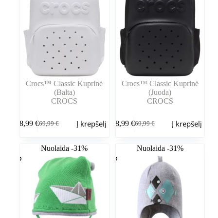
Crocs™ Classic Kuprinė
Crocs™ Classic Kuprinė
(Balta)
(Juoda)
CROCS
CROCS
Į krepšelį
Į krepšelį
58,99
€
58,99
€
69,99
€
69,99
€
Pradinė
Dabartinė
Pradinė
Dabartinė
kaina
kaina
kaina
kaina
buvo:
yra:
buvo:
yra:
Nuolaida -31%
Nuolaida -31%
69,99 €.
58,99 €.
69,99 €.
58,99 €.