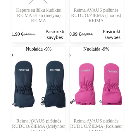
Kepurė su šilku kūdikiui
Reima AVAUS pirštinės
REIMA Ishan (mėlyna)
RUDUO/ŽIEMA (Juodos)
REIMA
REIMA
Šis
Šis
Pasirinkti
Pasirinkti
11,90
€
20,99
€
24,90
€
22,99
€
produktas
produktas
Pradinė
Dabartinė
Pradinė
Dabartinė
savybes
savybes
turi
turi
kaina
kaina
kaina
kaina
kelis
kelis
buvo:
yra:
buvo:
yra:
Nuolaida -9%
Nuolaida -9%
variantus.
variantus.
24,90 €.
11,90 €.
22,99 €.
20,99 €.
Variantus
Variantus
galite
galite
pasirinkti
pasirinkti
gaminio
gaminio
puslapyje
puslapyje
Reima AVAUS pirštinės
Reima AVAUS pirštinės
RUDUO/ŽIEMA (Mėlynos)
RUDUO/ŽIEMA (Rožinės)