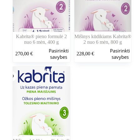
Kabrita® pieno formulė 2
Mišinys kūdikiams Kabrita®
nuo 6 mėn, 400 g
2 nuo 6 mėn, 800 g
Šis
Šis
Pasirinkti
Pasirinkti
270,00
€
228,00
€
produktas
produktas
savybes
savybes
turi
turi
kelis
kelis
variantus.
variantus.
Variantus
Variantus
galite
galite
pasirinkti
pasirinkti
gaminio
gaminio
puslapyje
puslapyje