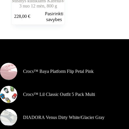
Mišinys kūdikiams Kabrita®
3 nuo 12 mėn, 800 g
Šis
Pasirinkti
228,00
€
produktas
savybes
turi
kelis
variantus.
Variantus
galite
pasirinkti
Šiuo metu populiaru
gaminio
puslapyje
Crocs™ Baya Platform Flip Petal Pink
Crocs™ Lil Classic Outfit 5 Pack Multi
DIADORA Venus Dirty White/Glacier Gray