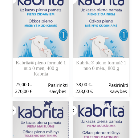
Kabrita® pieno formulė 1
Kabrita® pieno formulė 1
nuo 0 mėn, 400 g
nuo 0 mėn., 800 g
Kabrita
Šis
Šis
25,00
€
-
38,00
€
-
Pasirinkti
Pasirinkti
produktas
produktas
Kainų
Kainų
savybes
savybes
270,00
€
228,00
€
turi
turi
intervalas:
intervalas:
kelis
kelis
Nuo
Nuo
variantus.
variantus.
25,00 €
38,00 €
Variantus
Variantus
iki
iki
galite
galite
270,00 €
228,00 €
pasirinkti
pasirinkti
gaminio
gaminio
puslapyje
puslapyje