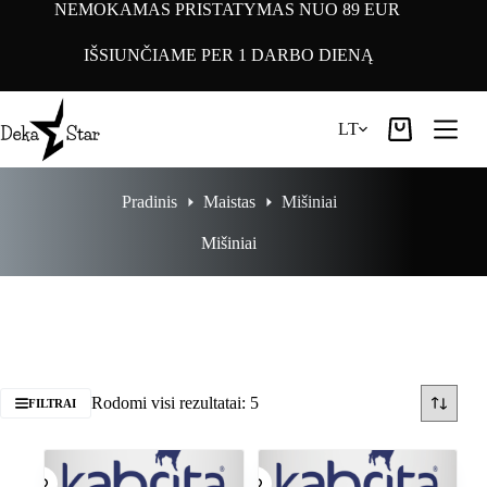
Pereiti
NEMOKAMAS PRISTATYMAS NUO 89 EUR
prie
turinio
IŠSIUNČIAME PER 1 DARBO DIENĄ
LT
Pirkinių
krepšelis
Pradinis
Maistas
Mišiniai
Mišiniai
Rodomi visi rezultatai: 5
FILTRAI