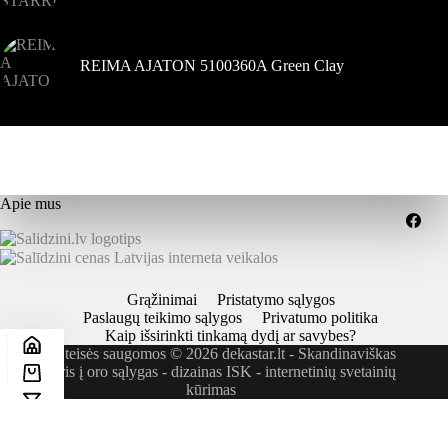
REIMA AJATON 5100360A Green Clay
Apie mus
Grąžinimai
Pristatymo sąlygos
Paslaugų teikimo sąlygos
Privatumo politika
Kaip išsirinkti tinkamą dydį ar savybes?
Visos teisės saugomos © 2026 dekastar.lt - Skandinaviškas
požiūris į oro sąlygas - dizainas
ISK - internetinių svetainių
kūrimas