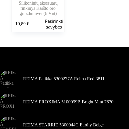
Silikoninių aksesuarų
rinkinys Karšto oro
gruzdintuvei (6 Vnt)
Šis
Pasirinkti
19,89
€
produktas
savybes
turi
kelis
variantus.
Variantus
galite
pasirinkti
Šiuo metu populiaru
gaminio
puslapyje
REIMA Patikka 5300277A Reima Red 3811
REIMA PROXIMA 5100099B Bright Mint 7670
REIMA STARRIE 5300044C Earthy Beige