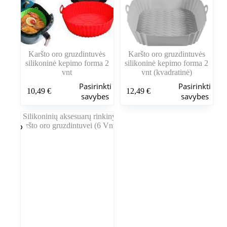
Karšto oro gruzdintuvės
Karšto oro gruzdintuvės
silikoninė kepimo forma 2
silikoninė kepimo forma 2
vnt
vnt (kvadratinė)
Šis
Šis
Pasirinkti
Pasirinkti
10,49
€
12,49
€
produktas
produktas
savybes
savybes
turi
turi
kelis
kelis
variantus.
variantus.
Variantus
Variantus
galite
galite
pasirinkti
pasirinkti
gaminio
gaminio
puslapyje
puslapyje