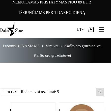
Pereiti
NEMOKAMAS PRISTATYMAS NUO 89 EUR
prie
turinio
IŠSIUNČIAME PER 1 DARBO DIENĄ
LT
Pirkinių
krepšelis
Pradinis
NAMAMS
Virtuvei
Karšto oro gruzdintuvei
Karšto oro gruzdintuvei
Rodomi visi rezultatai: 5
FILTRAI