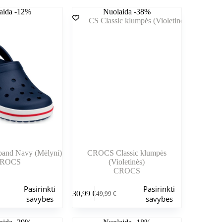
aida -12%
Nuolaida -38%
nd Navy (Mėlyni)
CROCS Classic klumpės
ROCS
(Violetinės)
CROCS
Šis
Pasirinkti
Pasirinkti
30,99
€
49,99
€
produktas
nė
Pradinė
Dabartinė
savybes
savybes
turi
kaina
kaina
kelis
buvo:
yra: