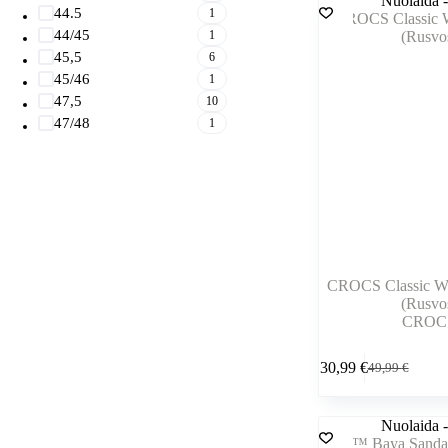
variantus.
Nuolaida 
54,99 €.
40,99 €.
44.5
1
Variantus
44/45
1
galite
pasirinkti
45,5
6
gaminio
45/46
1
puslapyje
47,5
10
47/48
1
CROCS Classic W
(Rusvo
CROC
Šis
30,99
€
49,99
€
produktas
Pradinė
Dabartinė
turi
kaina
kaina
kelis
buvo:
yra:
variantus.
Nuolaida 
49,99 €.
30,99 €.
Variantus