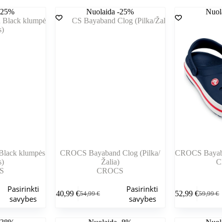
-25%
Nuolaida -25%
Nuol
lack klumpės
CROCS Bayaband Clog (Pilka/
CROCS Bayaba
s)
Žalia)
C
S
CROCS
Šis
Šis
Pasirinkti
Pasirinkti
40,99
€
52,99
€
54,99
€
59,99
€
produktas
produktas
Pradinė
Dabartinė
Pradinė
Dabarti
savybes
savybes
turi
turi
kaina
kaina
kaina
kaina
kelis
kelis
buvo:
yra:
buvo:
yra: