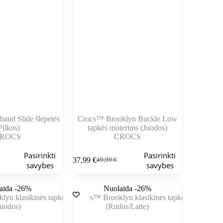
pasirinkti
gaminio
puslapyje
and Slide šlepetės
Crocs™ Brooklyn Buckle Low
Pilkos)
tapkės moterims (Juodos)
ROCS
CROCS
Šis
Pasirinkti
Pasirinkti
37,99
€
49,99
€
produktas
nė
Pradinė
Dabartinė
savybes
savybes
turi
kaina
kaina
kelis
buvo:
yra:
aida -26%
variantus.
Nuolaida -26%
.
.
49,99 €.
37,99 €.
Variantus
galite
pasirinkti