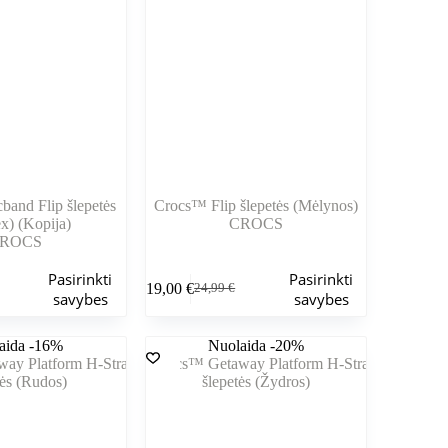
puslapyje
and Flip šlepetės
Crocs™ Flip šlepetės (Mėlynos)
x) (Kopija)
CROCS
ROCS
Šis
Pasirinkti
Pasirinkti
19,00
€
24,99
€
produktas
nė
Pradinė
Dabartinė
savybes
savybes
turi
kaina
kaina
kelis
buvo:
yra:
aida -16%
variantus.
Nuolaida -20%
.
.
24,99 €.
19,00 €.
Variantus
galite
pasirinkti
gaminio
puslapyje