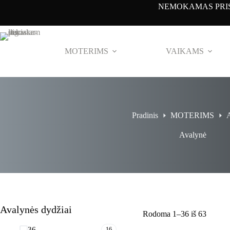
Pereiti
NEMOKAMAS PRIS
prie
turinio
MOTERIMS
VAIKAMS
Pradinis
MOTERIMS
Avalynė
Avalynės dydžiai
Rodoma 1–36 iš 63
36
16