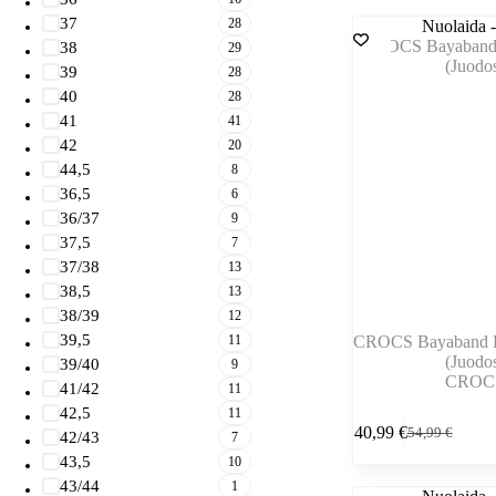
37
28
Nuolaida 
38
29
39
28
40
28
41
41
42
20
44,5
8
36,5
6
36/37
9
37,5
7
37/38
13
38,5
13
38/39
12
39,5
11
CROCS Bayaband B
(Juodo
39/40
9
CROC
41/42
11
42,5
11
Šis
40,99
€
54,99
€
produktas
42/43
7
Pradinė
Dabartinė
turi
kaina
kaina
43,5
10
kelis
buvo:
yra:
43/44
1