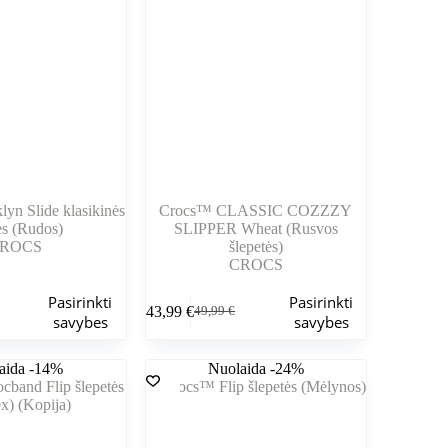
puslapyje
yn Slide klasikinės
Crocs™ CLASSIC COZZZY
ės (Rudos)
SLIPPER Wheat (Rusvos
ROCS
šlepetės)
CROCS
Šis
Pasirinkti
Pasirinkti
43,99
€
49,99
€
produktas
nė
Pradinė
Dabartinė
savybes
savybes
turi
kaina
kaina
kelis
buvo:
yra:
aida -14%
variantus.
Nuolaida -24%
.
.
49,99 €.
43,99 €.
Variantus
galite
pasirinkti
gaminio