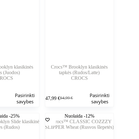
gaminio
puslapyje
oklyn klasikinės
Crocs™ Brooklyn klasikinės
s (Juodos)
tapkės (Rudos/Latte)
ROCS
CROCS
Šis
Pasirinkti
Pasirinkti
47,99
€
64,99
€
produktas
nė
Pradinė
Dabartinė
savybes
savybes
turi
kaina
kaina
kelis
buvo:
yra:
aida -25%
variantus.
Nuolaida -12%
.
.
64,99 €.
47,99 €.
Variantus
galite
pasirinkti
gaminio