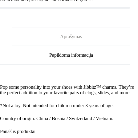
MU
Crocs
ENCANTO
5
PACK
G1029300-
MU
Aprašymas
Papildoma informacija
Pop some personality into your shoes with Jibbitz™ charms. They’re
the perfect addition to your favorite pairs of clogs, slides, and more.
*Not a toy. Not intended for children under 3 years of age.
Country of origin: China / Bosnia / Switzerland / Vietnam.
Panašūs produktai