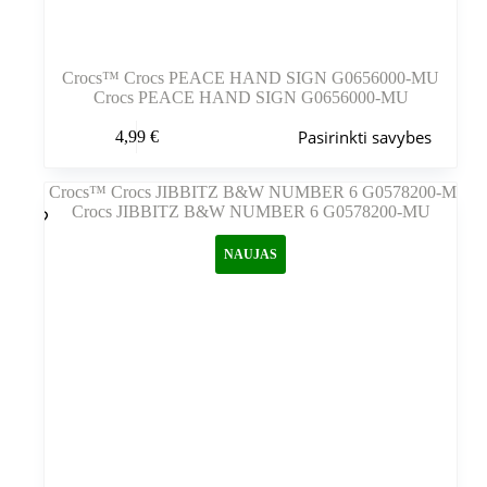
Crocs™ Crocs PEACE HAND SIGN G0656000-MU
Crocs PEACE HAND SIGN G0656000-MU
Šis
Pasirinkti savybes
4,99
€
produktas
turi
kelis
variantus.
Variantus
galite
NAUJAS
pasirinkti
gaminio
puslapyje