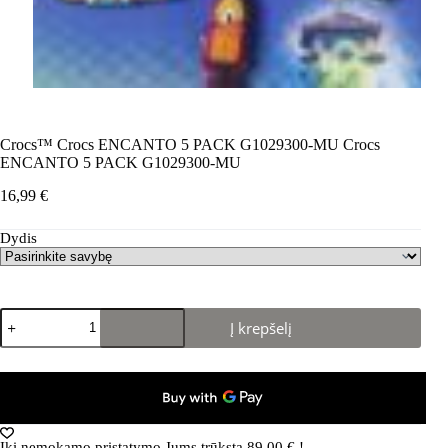
Crocs™ Crocs ENCANTO 5 PACK G1029300-MU Crocs
ENCANTO 5 PACK G1029300-MU
16,99
€
Dydis
produkto
Į krepšelį
kiekis:
Crocs™
Crocs
ENCANTO
5
PACK
G1029300-
Iki nemokamo pristatymo Jums trūksta
89,00
€
!