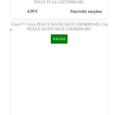
ITALY FLAG G0576900-MU
Šis
Pasirinkti savybes
4,99
€
produktas
turi
kelis
variantus.
Variantus
galite
NAUJAS
pasirinkti
gaminio
puslapyje