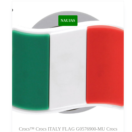
NAUJAS
Crocs™ Crocs ITALY FLAG G0576900-MU Crocs