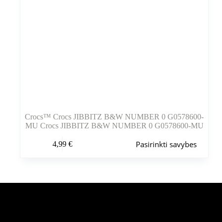
Crocs™ Crocs JIBBITZ B&W NUMBER 0 G0578600-
MU Crocs JIBBITZ B&W NUMBER 0 G0578600-MU
Šis
Pasirinkti savybes
4,99
€
produktas
turi
kelis
variantus.
Variantus
galite
pasirinkti
Šiuo metu populiaru
gaminio
puslapyje