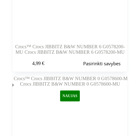
Crocs™ Crocs JIBBITZ B&W NUMBER 6 G0578200-
MU Crocs JIBBITZ B&W NUMBER 6 G0578200-MU
Šis
Pasirinkti savybes
4,99
€
produktas
turi
kelis
variantus.
Variantus
galite
NAUJAS
pasirinkti
gaminio
puslapyje