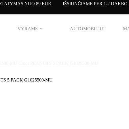
TATYMAS NUO 89 EUR IŠSIUNČIAME PER 1-2 DARBO 
VYRAMS
AUTOMOBILIUI
MA
5500-MU Crocs PEANUTS 5 PACK G1025500-MU