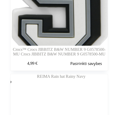
Crocs™ Crocs JIBBITZ B&W NUMBER 9 G0578500-
MU Crocs JIBBITZ B&W NUMBER 9 G0578500-MU
Šis
Pasirinkti savybes
4,99
€
produktas
turi
kelis
variantus.
Variantus
galite
pasirinkti
gaminio
puslapyje