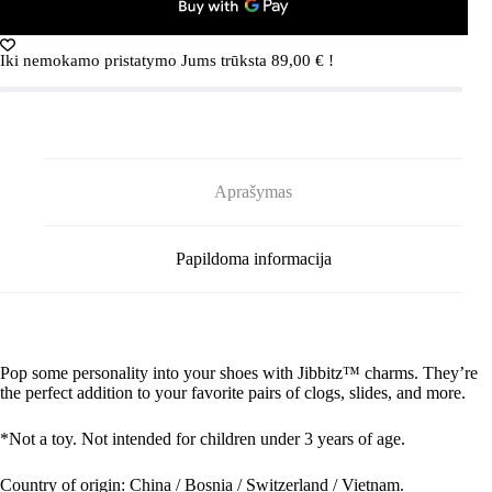
Duck
Multi
Iki nemokamo pristatymo Jums trūksta
89,00
€
!
Aprašymas
Papildoma informacija
Pop some personality into your shoes with Jibbitz™ charms. They’re
the perfect addition to your favorite pairs of clogs, slides, and more.
*Not a toy. Not intended for children under 3 years of age.
Country of origin: China / Bosnia / Switzerland / Vietnam.