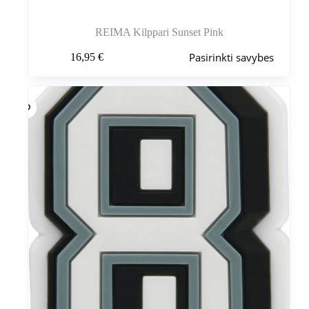
REIMA Kilppari Sunset Pink
Šis
Pasirinkti savybes
16,95
€
produktas
turi
kelis
variantus.
Variantus
galite
pasirinkti
gaminio
puslapyje