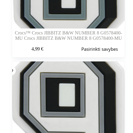
Crocs™ Crocs JIBBITZ B&W NUMBER 8 G0578400-
MU Crocs JIBBITZ B&W NUMBER 8 G0578400-MU
Šis
Pasirinkti savybes
4,99
€
produktas
turi
kelis
variantus.
Variantus
galite
pasirinkti
gaminio
puslapyje