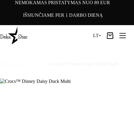
Pereiti
NEMOKAMAS PRISTATYMAS NUO 89 EUR
prie
turinio
IŠSIUNČIAME PER 1 DARBO DIENĄ
LT
Pirkinių
krepšelis
Pradinis
Accessories
Crocs™ Disney Daisy Duck Multi