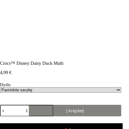
Crocs™ Disney Daisy Duck Multi
4,99
€
Dydis
produkto
Į krepšelį
kiekis:
Crocs™
Disney
Daisy