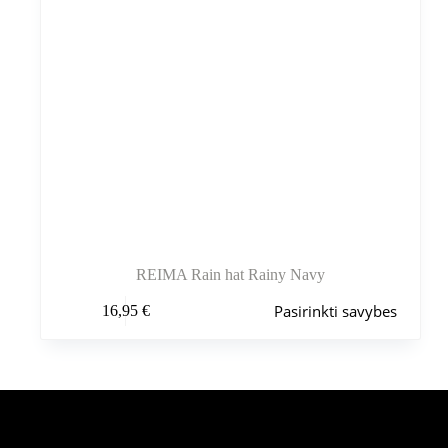
REIMA Rain hat Rainy Navy
Šis
Pasirinkti savybes
16,95
€
produktas
turi
kelis
variantus.
Variantus
galite
pasirinkti
Šiuo metu populiaru
gaminio