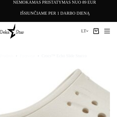
Pereiti
NEMOKAMAS PRISTATYMAS NUO 89 EUR
prie
turinio
IŠSIUNČIAME PER 1 DARBO DIENĄ
LT
Pirkinių
krepšelis
Pradinis
Footwear
Crocs™ Echo Slide Stucco