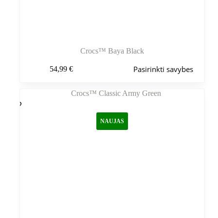
Crocs™ Baya Black
Šis
Pasirinkti savybes
54,99
€
produktas
turi
kelis
variantus.
Variantus
galite
NAUJAS
pasirinkti
gaminio
puslapyje