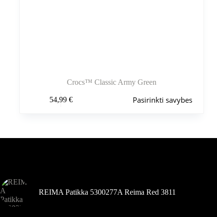
Crocs™ Classic Army Green
Šis
Pasirinkti savybes
54,99
€
produktas
turi
kelis
variantus.
Variantus
galite
pasirinkti
Šiuo metu populiaru
gaminio
puslapyje
REIMA Patikka 5300277A Reima Red 3811