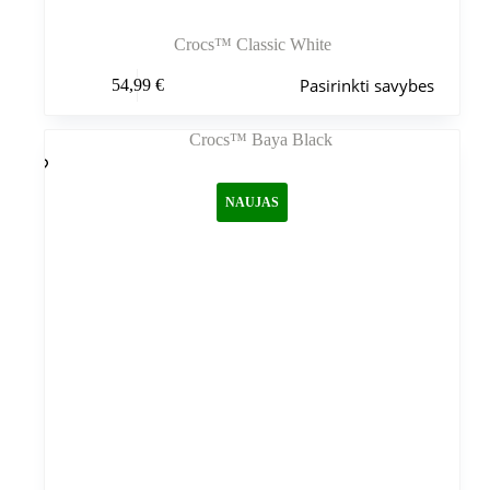
Crocs™ Classic White
Šis
Pasirinkti savybes
54,99
€
produktas
turi
kelis
variantus.
Variantus
galite
NAUJAS
pasirinkti
gaminio
puslapyje