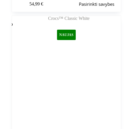
Pasirinkti savybes
54,99
€
produktas
turi
kelis
variantus.
Variantus
galite
NAUJAS
pasirinkti
gaminio
puslapyje