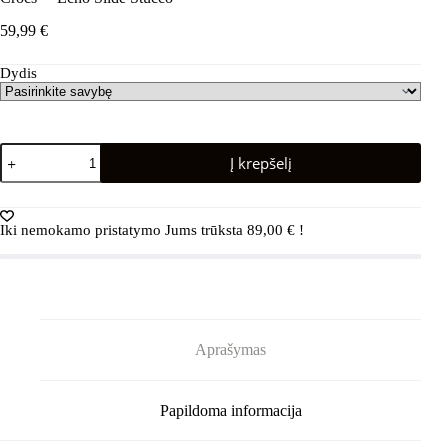
59,99
€
Dydis
produkto
Į krepšelį
kiekis:
Crocs™
Echo
Slide
Iki nemokamo pristatymo Jums trūksta
89,00
€
!
Stucco
Aprašymas
Papildoma informacija