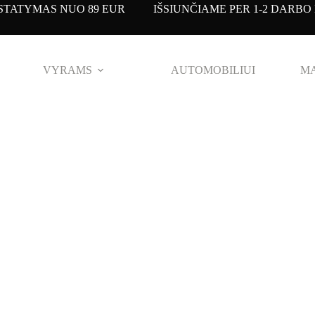
TATYMAS NUO 89 EUR IŠSIUNČIAME PER 1-2 DARBO 
VYRAMS
AUTOMOBILIUI
MA