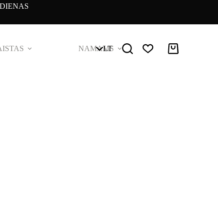
DIENAS
ISTAS
NAMAMS
LT
Pirkinių
krepšelis