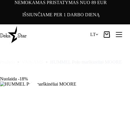
Pereiti
NEMOKAMAS PRISTATYMAS NUO 89 EUR
prie
turinio
IŠSIUNČIAME PER 1 DARBO DIENĄ
LT
Pirkinių
krepšelis
Pradinis
VAIKAMS
HUMMEL Polo marškinėliai MOORE
Nuolaida -18%