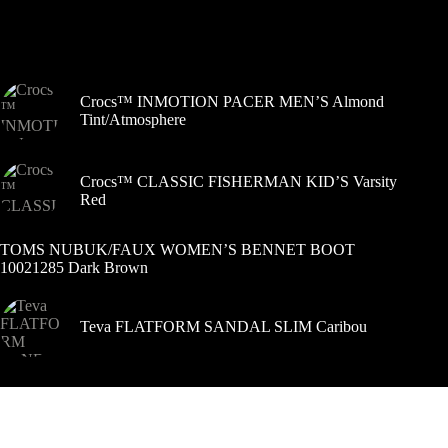
galite
pasirinkti
Šiuo metu populiaru
gaminio
puslapyje
Crocs™ INMOTION PACER MEN’S Almond
Tint/Atmosphere
Crocs™ CLASSIC FISHERMAN KID’S Varsity
Red
TOMS NUBUK/FAUX WOMEN’S BENNET BOOT
10021285 Dark Brown
Teva FLATFORM SANDAL SLIM Caribou