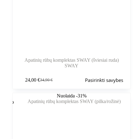
Apatinių rūbų komplektas SWAY (šviesiai ruda)
SWAY
Šis
Pasirinkti savybes
24,00
€
34,90
€
produktas
Pradinė
Dabartinė
turi
kaina
kaina
kelis
buvo:
yra:
Nuolaida -31%
variantus.
34,90 €.
24,00 €.
Variantus
galite
pasirinkti
gaminio
puslapyje