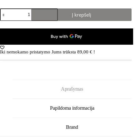
produkto
Į krepšelį
kiekis:
HUMMEL
Polo
marškinėliai
MOORE
Iki nemokamo pristatymo Jums trūksta
89,00
€
!
Aprašymas
Papildoma informacija
Brand