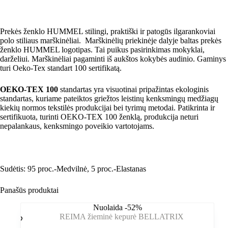
Prekės ženklo HUMMEL stilingi, praktiški ir patogūs ilgarankoviai
polo stiliaus marškinėliai. Marškinėlių priekinėje dalyje baltas prekės
ženklo HUMMEL logotipas. Tai puikus pasirinkimas mokyklai,
darželiui. Marškinėliai pagaminti iš aukštos kokybės audinio. Gaminys
turi Oeko-Tex standart 100 sertifikatą.
OEKO-TEX 100
standartas yra visuotinai pripažintas ekologinis
standartas, kuriame pateiktos griežtos leistinų kenksmingų medžiagų
kiekių normos tekstilės produkcijai bei tyrimų metodai. Patikrinta ir
sertifikuota, turinti OEKO-TEX 100 ženklą, produkcija neturi
nepalankaus, kenksmingo poveikio vartotojams.
Sudėtis: 95 proc.-Medvilnė, 5 proc.-Elastanas
Panašūs produktai
Nuolaida -52%