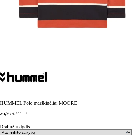
HUMMEL Polo marškinėliai MOORE
26,95
€
32,95
€
Pradinė
Dabartinė
kaina
kaina
Drabužių dydis
buvo:
yra:
32,95 €.
26,95 €.