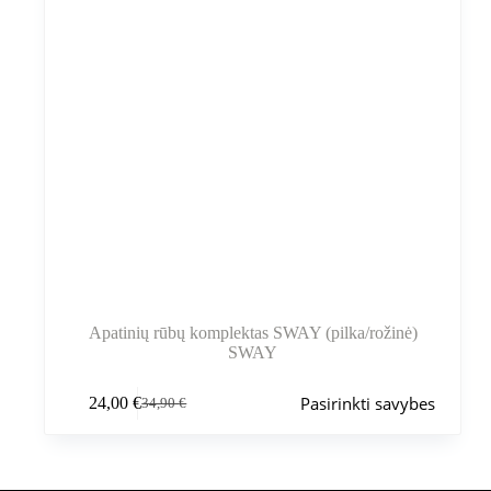
Apatinių rūbų komplektas SWAY (pilka/rožinė)
SWAY
Šis
Pasirinkti savybes
24,00
€
34,90
€
produktas
Pradinė
Dabartinė
turi
kaina
kaina
kelis
buvo:
yra:
variantus.
34,90 €.
24,00 €.
Variantus