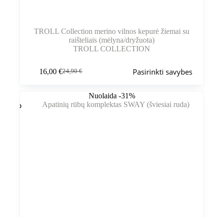
TROLL Collection merino vilnos kepurė žiemai su
raišteliais (mėlyna/dryžuota)
TROLL COLLECTION
Šis
Pasirinkti savybes
16,00
€
24,90
€
produktas
Pradinė
Dabartinė
turi
kaina
kaina
kelis
buvo:
yra:
Nuolaida -31%
variantus.
24,90 €.
16,00 €.
Variantus
galite
pasirinkti
gaminio
puslapyje