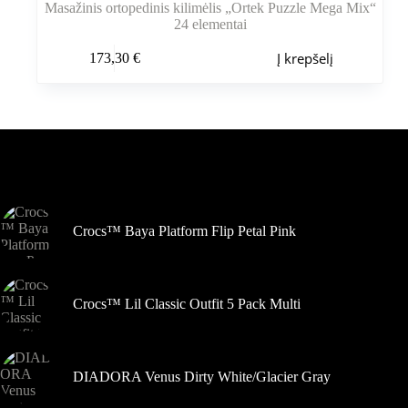
Masažinis ortopedinis kilimėlis „Ortek Puzzle Mega Mix“
24 elementai
Į krepšelį
173,30
€
Šiuo metu populiaru
Crocs™ Baya Platform Flip Petal Pink
Crocs™ Lil Classic Outfit 5 Pack Multi
DIADORA Venus Dirty White/Glacier Gray