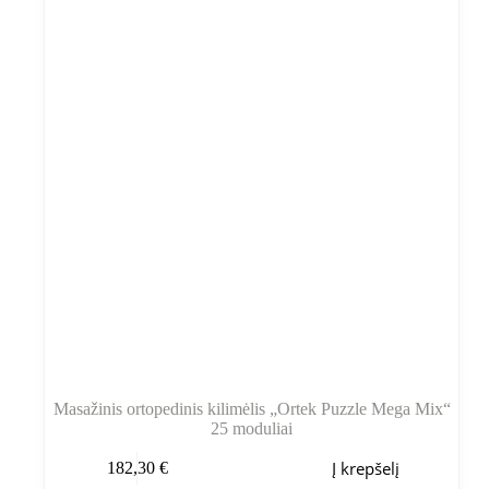
pasirinkti
gaminio
puslapyje
Masažinis ortopedinis kilimėlis „Ortek Puzzle Mega Mix“
25 moduliai
Į krepšelį
182,30
€