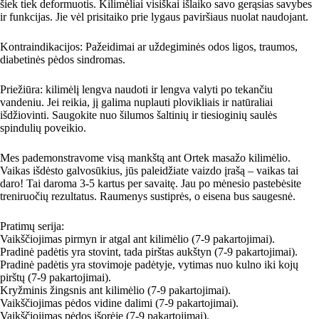
šiek tiek deformuotis. Kilimėliai visiškai išlaiko savo gerąsias savybes
ir funkcijas. Jie vėl prisitaiko prie lygaus paviršiaus nuolat naudojant.
Kontraindikacijos: Pažeidimai ar uždegiminės odos ligos, traumos,
diabetinės pėdos sindromas.
Priežiūra: kilimėlį lengva naudoti ir lengva valyti po tekančiu
vandeniu. Jei reikia, jį galima nuplauti plovikliais ir natūraliai
išdžiovinti. Saugokite nuo šilumos šaltinių ir tiesioginių saulės
spindulių poveikio.
Mes pademonstravome visą mankštą ant Ortek masažo kilimėlio.
Vaikas išdėsto galvosūkius, jūs paleidžiate vaizdo įrašą – vaikas tai
daro! Tai daroma 3-5 kartus per savaitę. Jau po mėnesio pastebėsite
treniruočių rezultatus. Raumenys sustiprės, o eisena bus saugesnė.
Pratimų serija:
Vaikščiojimas pirmyn ir atgal ant kilimėlio (7-9 pakartojimai).
Pradinė padėtis yra stovint, tada pirštas aukštyn (7-9 pakartojimai).
Pradinė padėtis yra stovimoje padėtyje, vytimas nuo kulno iki kojų
pirštų (7-9 pakartojimai).
Kryžminis žingsnis ant kilimėlio (7-9 pakartojimai).
Vaikščiojimas pėdos vidine dalimi (7-9 pakartojimai).
Vaikščiojimas pėdos išorėje (7-9 pakartojimai).