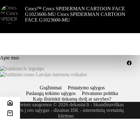
Crocs™ Crocs SPIDERMAN CARTOON FACE
G1023600-MU Crocs SPIDERMAN CARTOON
FACE G1023600-MU
Apie mus
Grąžinimai
Pristatymo sąlygos
Paslaugų teikimo sąlygos
Privatumo politika
Kaip išsirinkti tinkamą dydį ar savybes?
Visos teisės saugomos © 2026 dekastar.lt - Skandinaviškas
požiūris į oro sąlygas - dizainas
ISK - internetinių svetainių
kūrimas