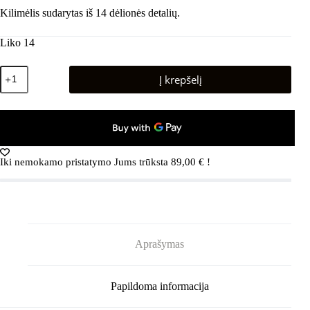
Kilimėlis sudarytas iš 14 dėlionės detalių.
Liko 14
produkto
Į krepšelį
kiekis:
Ortopedinis
sensorinis
kilimėlis
"Mega
Mix
dėlionė"
Iki nemokamo pristatymo Jums trūksta
89,00
€
!
14
elementų
Aprašymas
Papildoma informacija