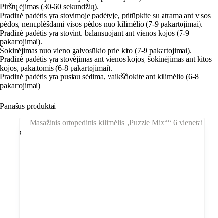
Pirštų ėjimas (30-60 sekundžių).
Pradinė padėtis yra stovimoje padėtyje, pritūpkite su atrama ant visos
pėdos, nenuplėšdami visos pėdos nuo kilimėlio (7-9 pakartojimai).
Pradinė padėtis yra stovint, balansuojant ant vienos kojos (7-9
pakartojimai).
Šokinėjimas nuo vieno galvosūkio prie kito (7-9 pakartojimai).
Pradinė padėtis yra stovėjimas ant vienos kojos, šokinėjimas ant kitos
kojos, pakaitomis (6-8 pakartojimai).
Pradinė padėtis yra pusiau sėdima, vaikščiokite ant kilimėlio (6-8
pakartojimai)
Panašūs produktai