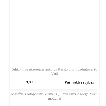
Silikoninių aksesuarų rinkinys Karšto oro gruzdintuvei (6
Vnt)
Šis
Pasirinkti savybes
19,89
€
produktas
turi
kelis
variantus.
Variantus
galite