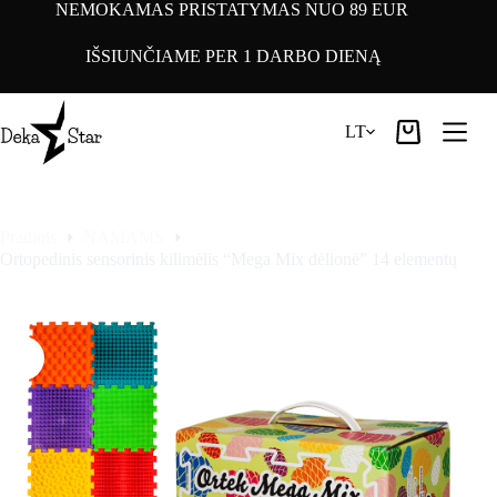
Pereiti
NEMOKAMAS PRISTATYMAS NUO 89 EUR
prie
turinio
IŠSIUNČIAME PER 1 DARBO DIENĄ
LT
Pirkinių
krepšelis
Pradinis
NAMAMS
Ortopedinis sensorinis kilimėlis “Mega Mix dėlionė” 14 elementų