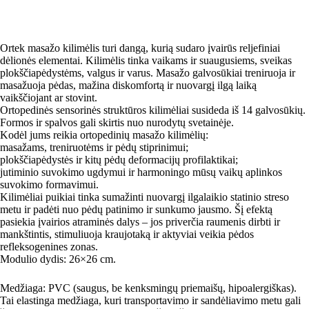
Ortek masažo kilimėlis turi dangą, kurią sudaro įvairūs reljefiniai
dėlionės elementai. Kilimėlis tinka vaikams ir suaugusiems, sveikas
plokščiapėdystėms, valgus ir varus. Masažo galvosūkiai treniruoja ir
masažuoja pėdas, mažina diskomfortą ir nuovargį ilgą laiką
vaikščiojant ar stovint.
Ortopedinės sensorinės struktūros kilimėliai susideda iš 14 galvosūkių.
Formos ir spalvos gali skirtis nuo nurodytų svetainėje.
Kodėl jums reikia ortopedinių masažo kilimėlių:
masažams, treniruotėms ir pėdų stiprinimui;
plokščiapėdystės ir kitų pėdų deformacijų profilaktikai;
jutiminio suvokimo ugdymui ir harmoningo mūsų vaikų aplinkos
suvokimo formavimui.
Kilimėliai puikiai tinka sumažinti nuovargį ilgalaikio statinio streso
metu ir padėti nuo pėdų patinimo ir sunkumo jausmo. Šį efektą
pasiekia įvairios atraminės dalys – jos priverčia raumenis dirbti ir
mankštintis, stimuliuoja kraujotaką ir aktyviai veikia pėdos
refleksogenines zonas.
Modulio dydis: 26×26 cm.
Medžiaga: PVC (saugus, be kenksmingų priemaišų, hipoalergiškas).
Tai elastinga medžiaga, kuri transportavimo ir sandėliavimo metu gali