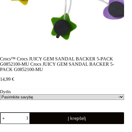
Crocs™ Crocs JUICY GEM SANDAL BACKER 5-PACK
G0852100-MU Crocs JUICY GEM SANDAL BACKER 5-
PACK G0852100-MU
14,99
€
Dydis
produkto
Į krepšelį
kiekis:
Crocs™
Crocs