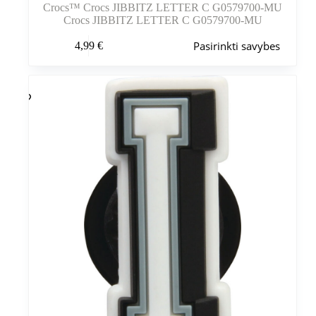
Crocs™ Crocs JIBBITZ LETTER C G0579700-MU
Crocs JIBBITZ LETTER C G0579700-MU
Šis
Pasirinkti savybes
4,99
€
produktas
turi
kelis
variantus.
Variantus
galite
pasirinkti
gaminio
puslapyje