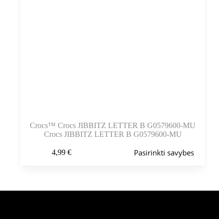
Crocs™ Crocs JIBBITZ LETTER B G0579600-MU
Crocs JIBBITZ LETTER B G0579600-MU
Šis
Pasirinkti savybes
4,99
€
produktas
turi
kelis
variantus.
Variantus
galite
pasirinkti
Šiuo metu populiaru
gaminio