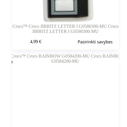
Crocs™ Crocs JIBBITZ LETTER I G0580300-MU Crocs
JIBBITZ LETTER I G0580300-MU
Šis
Pasirinkti savybes
4,99
€
produktas
turi
kelis
variantus.
Variantus
galite
pasirinkti
gaminio
puslapyje