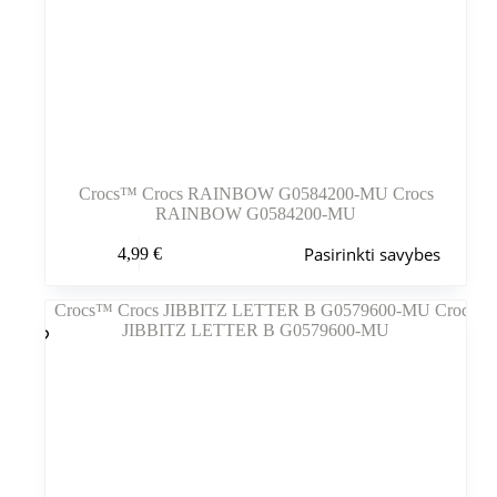
Crocs™ Crocs RAINBOW G0584200-MU Crocs
RAINBOW G0584200-MU
Šis
Pasirinkti savybes
4,99
€
produktas
turi
kelis
variantus.
Variantus
galite
pasirinkti
gaminio
puslapyje