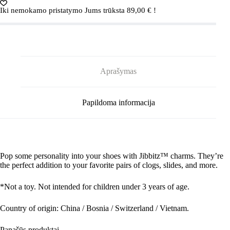
JUICY
Iki nemokamo pristatymo Jums trūksta
89,00
€
!
GEM
SANDAL
BACKER
5-
PACK
G0852100-
MU
Aprašymas
Crocs
JUICY
GEM
SANDAL
Papildoma informacija
BACKER
5-
PACK
G0852100-
MU
Pop some personality into your shoes with Jibbitz™ charms. They’re
the perfect addition to your favorite pairs of clogs, slides, and more.
*Not a toy. Not intended for children under 3 years of age.
Country of origin: China / Bosnia / Switzerland / Vietnam.
Panašūs produktai