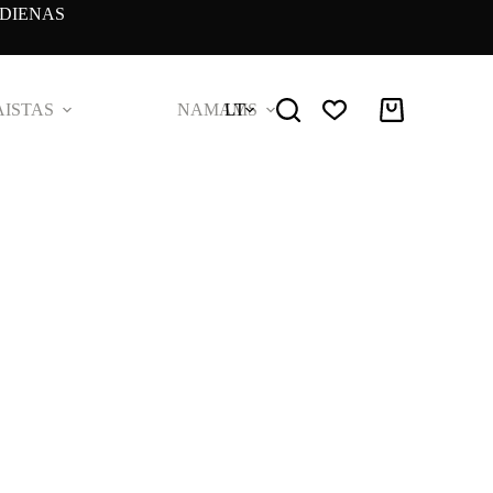
DIENAS
ISTAS
NAMAMS
LT
Pirkinių
krepšelis