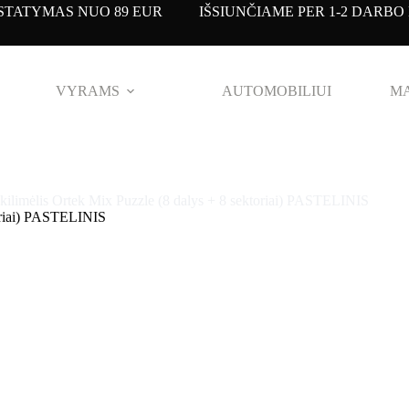
TATYMAS NUO 89 EUR IŠSIUNČIAME PER 1-2 DARBO 
VYRAMS
AUTOMOBILIUI
MA
 kilimėlis Ortek Mix Puzzle (8 dalys + 8 sektoriai) PASTELINIS