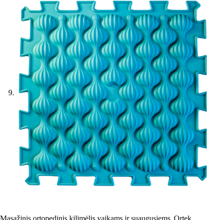
Masažinis ortopedinis kilimėlis vaikams ir suaugusiems„Ortek