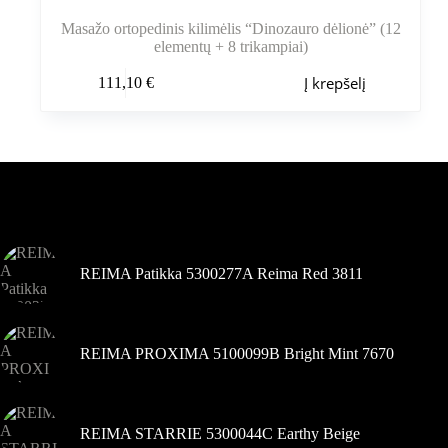
Masažo ortopedinis kilimėlis “Dinozauro dėlionė” (12
elementų + 8 trikampiai)
Į krepšelį
111,10
€
Šiuo metu populiaru
REIMA Patikka 5300277A Reima Red 3811
REIMA PROXIMA 5100099B Bright Mint 7670
REIMA STARRIE 5300044C Earthy Beige