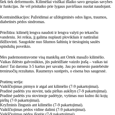
šiek tiek deformuotis. Kilimėliai visiškai išlaiko savo gerąsias savybes
ir funkcijas. Jie vėl prisitaiko prie lygaus paviršiaus nuolat naudojant.
Kontraindikacijos: Pažeidimai ar uždegiminės odos ligos, traumos,
diabetinės pėdos sindromas.
Priežiūra: kilimėlį lengva naudoti ir lengva valyti po tekančiu
vandeniu. Jei reikia, jį galima nuplauti plovikliais ir natūraliai
išdžiovinti. Saugokite nuo šilumos šaltinių ir tiesioginių saulės
spindulių poveikio.
Mes pademonstravome visą mankštą ant Ortek masažo kilimėlio.
Vaikas išdėsto galvosūkius, jūs paleidžiate vaizdo įrašą – vaikas tai
daro! Tai daroma 3-5 kartus per savaitę. Jau po mėnesio pastebėsite
treniruočių rezultatus. Raumenys sustiprės, o eisena bus saugesnė.
Pratimų serija:
Vaikščiojimas pirmyn ir atgal ant kilimėlio (7-9 pakartojimai).
Pradinė padėtis yra stovint, tada pirštas aukštyn (7-9 pakartojimai).
Pradinė padėtis yra stovimoje padėtyje, vytimas nuo kulno iki kojų
pirštų (7-9 pakartojimai).
Kryžminis žingsnis ant kilimėlio (7-9 pakartojimai).
Vaikščiojimas pėdos vidine dalimi (7-9 pakartojimai).
Vaikščiojimas pėdos išorėje (7-9 pakartojimai).