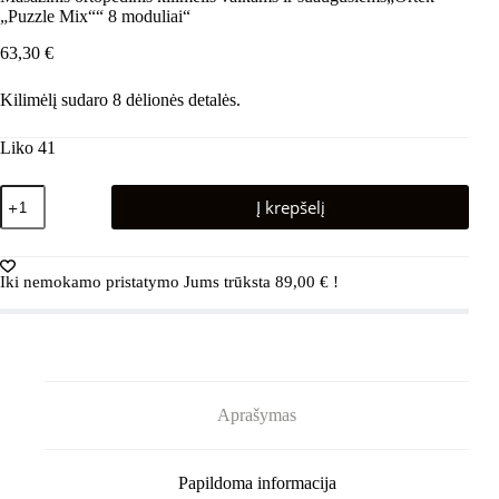
„Puzzle Mix““ 8 moduliai“
63,30
€
Kilimėlį sudaro 8 dėlionės detalės.
Liko 41
produkto
Į krepšelį
kiekis:
Masažinis
ortopedinis
kilimėlis
Iki nemokamo pristatymo Jums trūksta
89,00
€
!
vaikams
ir
suaugusiems„Ortek
„Puzzle
Mix““
8
moduliai“
Aprašymas
Papildoma informacija