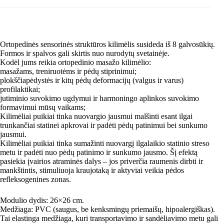
Ortopedinės sensorinės struktūros kilimėlis susideda iš 8 galvosūkių.
Formos ir spalvos gali skirtis nuo nurodytų svetainėje.
Kodėl jums reikia ortopedinio masažo kilimėlio:
masažams, treniruotėms ir pėdų stiprinimui;
plokščiapėdystės ir kitų pėdų deformacijų (valgus ir varus)
profilaktikai;
jutiminio suvokimo ugdymui ir harmoningo aplinkos suvokimo
formavimui mūsų vaikams;
Kilimėliai puikiai tinka nuovargio jausmui malšinti esant ilgai
trunkančiai statinei apkrovai ir padėti pėdų patinimui bei sunkumo
jausmui.
Kilimėliai puikiai tinka sumažinti nuovargį ilgalaikio statinio streso
metu ir padėti nuo pėdų patinimo ir sunkumo jausmo. Šį efektą
pasiekia įvairios atraminės dalys – jos priverčia raumenis dirbti ir
mankštintis, stimuliuoja kraujotaką ir aktyviai veikia pėdos
refleksogenines zonas.
Modulio dydis: 26×26 cm.
Medžiaga: PVC (saugus, be kenksmingų priemaišų, hipoalergiškas).
Tai elastinga medžiaga, kuri transportavimo ir sandėliavimo metu gali