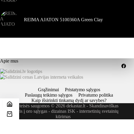
REIMA AJATON 5100360A Green Clay
Apie mus
Grąžinimai
Pristatymo sąlygos
Paslaugų teikimo sąlygos
Privatumo politika
Kaip išsirinkti tinkamą dydį ar savybes?
Visos teisės saugomos © 2026 dekastar.lt - Skandinaviškas
požiūris į oro sąlygas - dizainas
ISK - internetinių svetainių
kūrimas