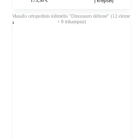
Į krepšelį
173,30
€