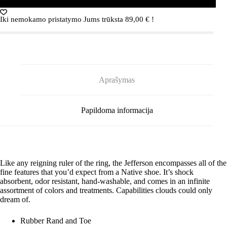
Pink/Shell
White
Iki nemokamo pristatymo Jums trūksta
89,00
€
!
Aprašymas
Papildoma informacija
Like any reigning ruler of the ring, the Jefferson encompasses all of the
fine features that you’d expect from a Native shoe. It’s shock
absorbent, odor resistant, hand-washable, and comes in an infinite
assortment of colors and treatments. Capabilities clouds could only
dream of.
Rubber Rand and Toe