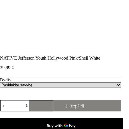
NATIVE Jefferson Youth Hollywood Pink/Shell White
39,99
€
Dydis
produkto
Į krepšelį
kiekis:
NATIVE
Jefferson
Youth
Hollywood