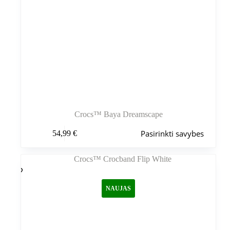
Crocs™ Baya Dreamscape
Šis
Pasirinkti savybes
54,99
€
produktas
turi
kelis
variantus.
Variantus
galite
NAUJAS
pasirinkti
gaminio
puslapyje