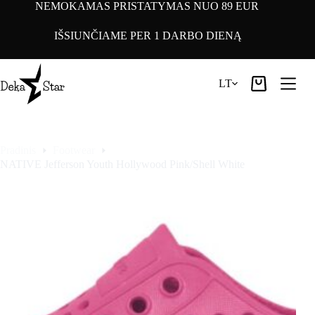
Pereiti
NEMOKAMAS PRISTATYMAS NUO 89 EUR
prie
turinio
IŠSIUNČIAME PER 1 DARBO DIENĄ
LT
Pirkinių
krepšelis
Pradinis
Footwear
NATIVE Jefferson Youth Hollywood Pink/Shell White