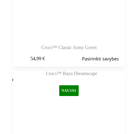
Crocs™ Classic Army Green
Šis
Pasirinkti savybes
54,99
€
produktas
turi
kelis
variantus.
Variantus
galite
NAUJAS
pasirinkti
gaminio
puslapyje