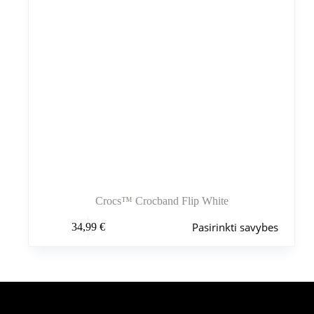
Crocs™ Crocband Flip White
Šis
Pasirinkti savybes
34,99
€
produktas
turi
kelis
variantus.
Variantus
galite
pasirinkti
Šiuo metu populiaru