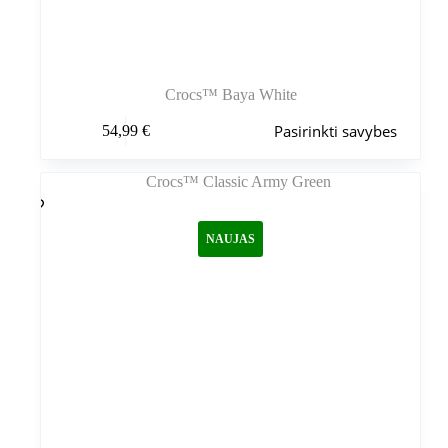
Crocs™ Baya White
Šis
Pasirinkti savybes
54,99
€
produktas
turi
kelis
variantus.
Variantus
galite
NAUJAS
pasirinkti
gaminio
puslapyje