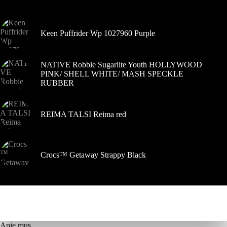
gaminio
puslapyje
Keen Puffrider Wp 1027960 Purple
NATIVE Robbie Sugarlite Youth HOLLYWOOD
PINK/ SHELL WHITE/ MASH SPECKLE
RUBBER
REIMA TALSI Reima red
Crocs™ Getaway Strappy Black
Apie mus