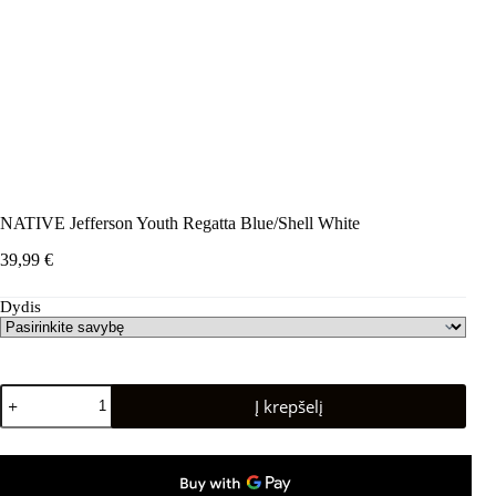
NATIVE Jefferson Youth Regatta Blue/Shell White
39,99
€
Dydis
produkto
Į krepšelį
kiekis:
NATIVE
Jefferson
Youth
Regatta