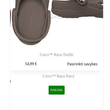
Crocs™ Baya Truffle
Šis
Pasirinkti savybes
54,99
€
produktas
turi
kelis
variantus.
Variantus
galite
NAUJAS
pasirinkti
gaminio
puslapyje