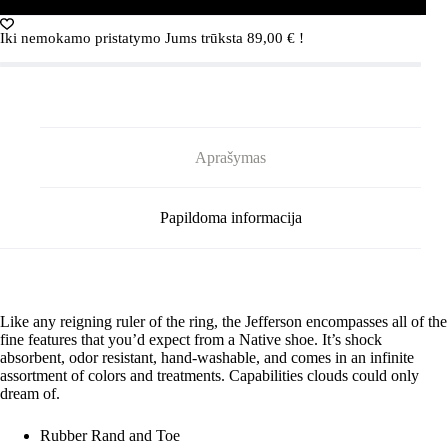
Blue/Shell
White
Iki nemokamo pristatymo Jums trūksta
89,00
€
!
Aprašymas
Papildoma informacija
Like any reigning ruler of the ring, the Jefferson encompasses all of the
fine features that you’d expect from a Native shoe. It’s shock
absorbent, odor resistant, hand-washable, and comes in an infinite
assortment of colors and treatments. Capabilities clouds could only
dream of.
Rubber Rand and Toe