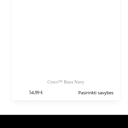
Crocs™ Baya Navy
Šis
Pasirinkti savybes
54,99
€
produktas
turi
kelis
variantus.
Variantus
galite
pasirinkti
Šiuo metu populiaru