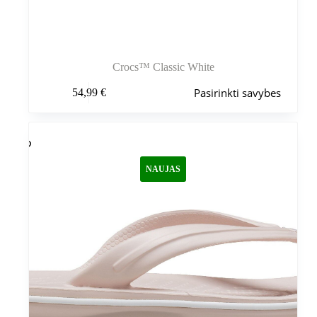
Crocs™ Classic White
Šis
Pasirinkti savybes
54,99
€
produktas
turi
kelis
variantus.
Variantus
galite
NAUJAS
pasirinkti
gaminio
puslapyje