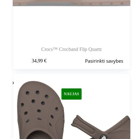
Crocs™ Crocband Flip Quartz
Šis
Pasirinkti savybes
34,99
€
produktas
turi
kelis
variantus.
Variantus
galite
NAUJAS
pasirinkti
gaminio
puslapyje